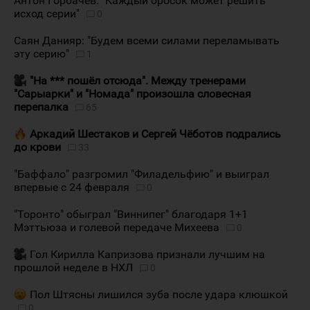
Антон Горбачёв: "Каждый бросок может решить
исход серии"
0
Саян Данияр: "Будем всеми силами переламывать
эту серию"
1
"На *** пошёл отсюда". Между тренерами
"Сарыарки" и "Номада" произошла словесная
перепалка
65
Аркадий Шестаков и Сергей Чёботов подрались
до крови
33
"Баффало" разгромил "Филадельфию" и выиграл
впервые с 24 февраля
0
"Торонто" обыграл "Виннипег" благодаря 1+1
Мэттьюза и голевой передаче Михеева
0
Гол Кирилла Капризова признали лучшим на
прошлой неделе в НХЛ
0
Пол Штясны лишился зуба после удара клюшкой
0