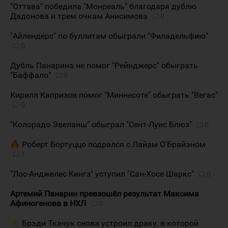
"Оттава" победила "Монреаль" благодаря дублю
Дадонова и трем очкам Анисимова
0
"Айлендерс" по буллитам обыграли "Филадельфию"
0
Дубль Панарина не помог "Рейнджерс" обыграть
"Баффало"
0
Кирилл Капризов помог "Миннесоте" обыграть "Вегас"
0
"Колорадо Эвеланш" обыграл "Сент-Луис Блюз"
0
Роберт Бортуццо подрался с Лайам О'Брайэном
1
"Лос-Анджелес Кингз" уступил "Сан-Хосе Шаркс"
0
Артемий Панарин превзошёл результат Максима
Афиногенова в НХЛ
0
Брэди Ткачук снова устроил драку, в которой