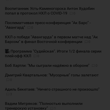
Воспитанник Усть-Каменогорска Антон Худобин
попал в протокол НХЛ о COVID-19
0
Послематчевая пресс-конференция "Ак Барс" -
"Авангард"
0
КХЛ о победе "Авангарда" в первом матче над "Ак
Барсом" в финал Восточной конференции
0
Программа "Судейская". Итоги 1/2 финала серии
плей-офф КХЛ
0
Боб Хартли: "Мы сыграли надёжно в обороне"
0
Дмитрий Квартальнов: "Мусорные" голы залетают
0
Адиль Бекетаев: "Ничего страшного не произошло"
3
Вадим Митряков: "Полностью выполнили
тренерскую установку"
1