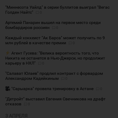
"Миннесота Уайлд" в серии буллитов выиграл "Вегас
Голден Найтс"
0
Артемий Панарин вышел на первое место среди
бомбардиров россиян
0
Каждый хоккеист "Ак Барса" может получить по 9
млн рублей в качестве премии
0
Агент Гусева: "Велика вероятность того, что
Никита не останется в Нью-Джерси, но продолжит
карьеру в НХЛ"
0
"Салават Юлаев" продлил контракт с форвардом
Александром Кадейкиным
0
"Сарыарка" провела тренировку в Астане
0
"Детройт" выставил Евгения Свечникова на драфт
отказов
0
3 АПРЕЛЯ