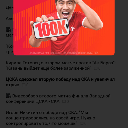
Денис Игнашин: "Проспали начало матча"
9
Александр Сметанин: "Все играли на команду"
1
Максим Шалунов открывает счёт во втором
матче со СКА
0
"Коламбус" вызвал Михаила Григоренко из
тренировочного состава
0
Кирилл Готовец о втором матче против "Ак Барса":
"Казань выйдет ещё более заряженной"
0
ЦСКА одержал вторую победу над СКА и увеличил
отрыв
0
Видеообзор второго матча финала Западной
конференции ЦСКА - СКА
0
Игорь Никитин о победе над СКА: "Мы
концентрировались на своей игре. Нужно
контролировать то, что можешь"
0