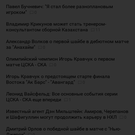
Павел Бучневич: "Я стал более разноплановым
игроком"
0
Владимир Крикунов может стать тренером-
консультантом сборной Казахстана
11
Александр Волков о первой шайбе в дебютном матче
за "Анахайм"
0
Олимпийский чемпион Игорь Кравчук о первом
матче ЦСКА - СКА
0
Игорь Кравчук о предстоящем старте финала
Востока "Ак Барс" - "Авангард"
0
Леонид Вайсфельд: Все основные события серии
ЦСКА - СКА еще впереди
1
Известный агент Дэн Мильштейн: Амиров, Черепанов
и Шафигуллин могут продолжить карьеру в НХЛ
0
Дмитрий Орлов о победной шайбе в матче с "Нью-
Джерси"
0