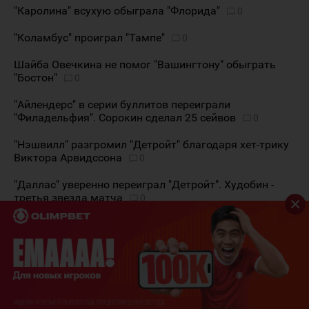
"Каролина" всухую обыграла "Флорида"
0
"Коламбус" проиграл "Тампе"
0
Шайба Овечкина не помог "Вашингтону" обыграть
"Бостон"
0
"Айлендерс" в серии буллитов переиграли
"Филадельфия". Сорокин сделал 25 сейвов
0
"Нэшвилл" разгромил "Детройт" благодаря хет-трику
Виктора Арвидссона
0
"Даллас" уверенно переиграл "Детройт". Худобин -
третья звезда матча
0
"Оттава" проиграла "Эдмонтону"
0
Сейв Ильи Самсонова признан одним из лучших в
НХЛ на прошлой неделе
0
Сергей Бобровский о своей форме: "Сейчас я
чувствую свой прайм. Теперь пришло мое время"