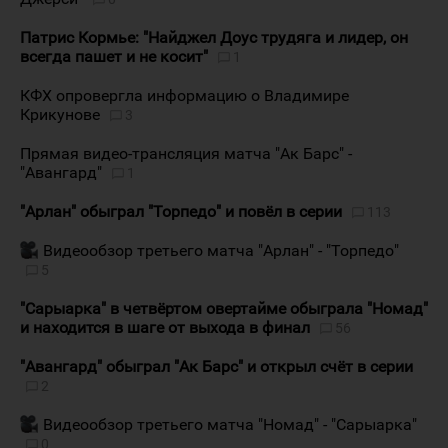
Патрис Кормье: "Найджел Доус трудяга и лидер, он
всегда пашет и не косит"
1
КФХ опровергла информацию о Владимире
Крикунове
3
Прямая видео-трансляция матча "Ак Барс" -
"Авангард"
1
"Арлан" обыграл "Торпедо" и повёл в серии
113
Видеообзор третьего матча "Арлан" - "Торпедо"
5
"Сарыарка" в четвёртом овертайме обыграла "Номад"
и находится в шаге от выхода в финал
56
"Авангард" обыграл "Ак Барс" и открыл счёт в серии
2
Видеообзор третьего матча "Номад" - "Сарыарка"
0