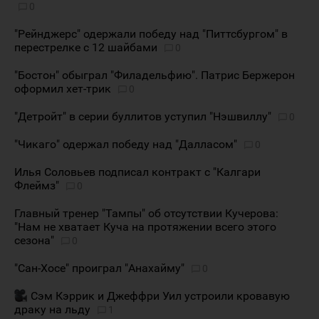
0
"Рейнджерс" одержали победу над "Питтсбургом" в
перестрелке с 12 шайбами
0
"Бостон" обыграл "Филадельфию". Патрис Бержерон
оформил хет-трик
0
"Детройт" в серии буллитов уступил "Нэшвиллу"
0
"Чикаго" одержал победу над "Далласом"
0
Илья Соловьев подписал контракт с "Калгари
Флеймз"
0
Главный тренер "Тампы" об отсутствии Кучерова:
"Нам не хватает Куча на протяжении всего этого
сезона"
0
"Сан-Хосе" проиграл "Анахайму"
0
Сэм Кэррик и Джеффри Уил устроили кровавую
драку на льду
1