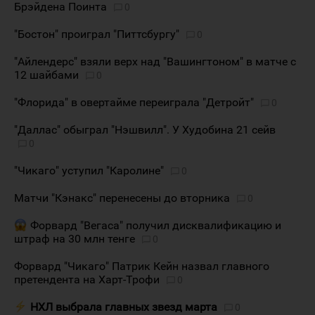
Брэйдена Поинта
0
"Бостон" проиграл "Питтсбургу"
0
"Айлендерс" взяли верх над "Вашингтоном" в матче с
12 шайбами
0
"Флорида" в овертайме переиграла "Детройт"
0
"Даллас" обыграл "Нэшвилл". У Худобина 21 сейв
0
"Чикаго" уступил "Каролине"
0
Матчи "Кэнакс" перенесены до вторника
0
Форвард "Вегаса" получил дисквалификацию и
штраф на 30 млн тенге
0
Форвард "Чикаго" Патрик Кейн назвал главного
претендента на Харт-Трофи
0
НХЛ выбрала главных звезд марта
0