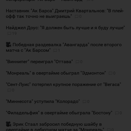
Наставник "Ак Барса" Дмитрий Квартальнов: "В плей-
офф так точно не выиграешь"
0
Найджел Доус: "Я должен быть лучше и я буду лучше"
19
Победная раздевалка "Авангарда" после второго
матча с "Ак Барсом"
1
"Виннипег" переиграл "Оттава"
0
"Монреаль" в овертайме обыграл "Эдмонтон"
0
"Сент-Луис" потерпел крупное поражение от "Вегаса"
0
"Миннесота" уступила "Колорадо"
0
"Филадельфия" в овертайме обыграла "Бостону"
0
Эрик Стаал забросил победную шайбу в
овертайме в дебютном матче за "Монреаль"
0