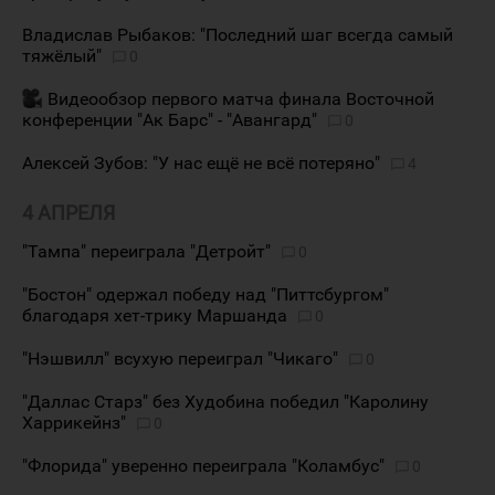
Владислав Рыбаков: "Последний шаг всегда самый
тяжёлый"
0
Видеообзор первого матча финала Восточной
конференции "Ак Барс" - "Авангард"
0
Алексей Зубов: "У нас ещё не всё потеряно"
4
4 АПРЕЛЯ
"Тампа" переиграла "Детройт"
0
"Бостон" одержал победу над "Питтсбургом"
благодаря хет-трику Маршанда
0
"Нэшвилл" всухую переиграл "Чикаго"
0
"Даллас Старз" без Худобина победил "Каролину
Харрикейнз"
0
"Флорида" уверенно переиграла "Коламбус"
0