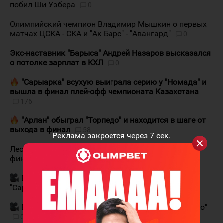
побил Ши Уэбера
0
Олимпийский чемпион Владимир Мышкин о первых
матчах ЦСКА - СКА и "Ак Барс" - "Авангард"
0
Экс-наставник "Барыса" Андрей Назаров высказался
о потолке зарплат в КХЛ
0
"Сарыарка" всухую выиграла серию у "Номада" и
вышла в финал плей-офф чемпионата Казахстана
176
"Арлан" обыграл "Торпедо" и находится в шаге от
выхода в финал
58
Реклама закроется через
6
сек.
Леонид Тамбиев: "Без разницы, с кем играть в
финале"
13
Видеообзор четвёртого матча "Номад" -
"Сарыарка"
0
Видеообзор четвёртого матча "Арлан" - "Торпедо"
0