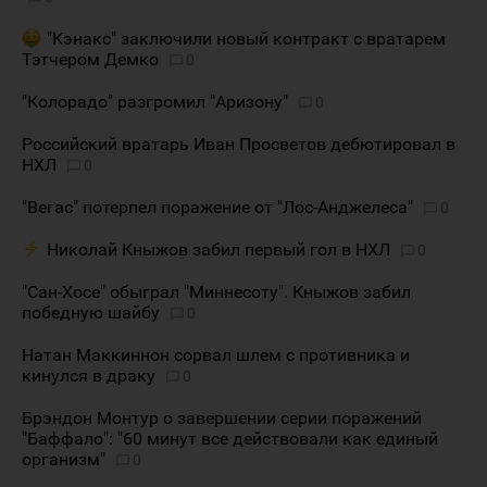
"Кэнакс" заключили новый контракт с вратарем
Тэтчером Демко
0
"Колорадо" разгромил "Аризону"
0
Российский вратарь Иван Просветов дебютировал в
НХЛ
0
"Вегас" потерпел поражение от "Лос-Анджелеса"
0
Николай Кныжов забил первый гол в НХЛ
0
"Сан-Хосе" обыграл "Миннесоту". Кныжов забил
победную шайбу
0
Натан Маккиннон сорвал шлем с противника и
кинулся в драку
0
Брэндон Монтур о завершении серии поражений
"Баффало": "60 минут все действовали как единый
организм"
0