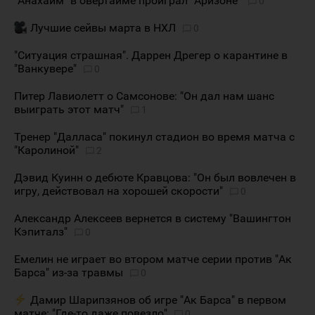
"Анахайм" в овертайме проиграл "Аризоне"
0
Лучшие сейвы марта в НХЛ
0
"Ситуация страшная". Даррен Дрегер о карантине в
"Ванкувере"
0
Питер Лавиолетт о Самсонове: "Он дал нам шанс
выиграть этот матч"
1
Тренер "Далласа" покинул стадион во время матча с
"Каролиной"
2
Дэвид Куинн о дебюте Кравцова: "Он был вовлечен в
игру, действовал на хорошей скорости"
0
Александр Алексеев вернется в систему "Вашингтон
Кэпиталз"
0
Емелин не играет во втором матче серии против "Ак
Барса" из-за травмы
0
Дамир Шарипзянов об игре "Ак Барса" в первом
матче: "Где-то даже повезло"
0