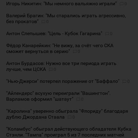
Игорь Никитин: "Мы немного вальяжно играли"
0
Валерий Брагин: "Мы старались играть агрессивно,
без прокатов"
0
Антон Слепышев: "Цель - Кубок Гагарина"
0
Фёдор Канарейкин: "Не вижу, за счёт чего СКА
сможет вернуться в серию"
0
Антон Бурдасов: Нужно все три периода играть
лучше, чем ЦСКА
0
"Нью-Джерси" потерпел поражение от "Баффало"
0
"Айлендерс" всухую переиграли "Вашингтон".
Варламов оформил "шатаут"
0
"Каролина" уверенно обыграла "Флориду" благодаря
дублю Джордана Стаала
0
"Коламбус" обыграл действующего обладателя Кубка
Стэнли. "Тампа" проиграл 5 из 7 последних матчей