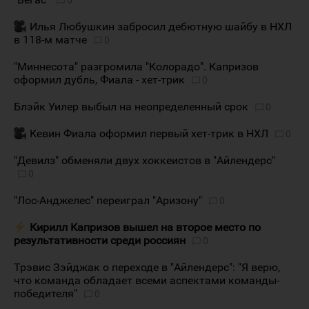
Илья Любушкин забросил дебютную шайбу в НХЛ
в 118-м матче
0
"Миннесота" разгромила "Колорадо". Капризов
оформил дубль, Фиала - хет-трик
0
Блэйк Уилер выбыл на неопределенный срок
0
Кевин Фиала оформил первый хет-трик в НХЛ
0
"Девилз" обменяли двух хоккеистов в "Айлендерс"
0
"Лос-Анджелес" переиграл "Аризону"
0
Кирилл Капризов вышел на второе место по
результативности среди россиян
0
Трэвис Зэйджак о переходе в "Айлендерс": "Я верю,
что команда обладает всеми аспектами команды-
победителя"
0