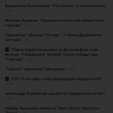
Владислав Колесников: "Что хотели, то и получилось"
5
Максим Худяков: "Заряжен и полон сил продолжать
карьеру"
4
"Эдмонтон" обыграл "Оттаву". У Леона Драйзайтля
хет-трик
0
"Перед игрой посмотрел на фотографию стаи
волков". Раздевалка "Арлана" после победы над
"Торпедо"
6
"Торонто" переиграл "Монреаль"
0
ТОП-10 лучших голов прошедшей недели в НХЛ
0
Александр Барабанов заработал первое очко в НХЛ
0
Шайба Тарасенко помогла "Сент-Луису" обыграть
"Вегас"
0