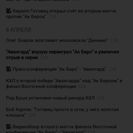
Кирилл Готовец открыл счёт во втором матче
против "Ак Барса"
0
6 АПРЕЛЯ
Олег Знарок возглавит московское "Динамо"
0
"Авангард" всухую переиграл "Ак Барс" и увеличил
отрыв в серии
0
Пресс-конференция "Ак Барс" - "Авангард"
0
КХЛ о второй победе "Авангарда" над "Ак Барсом" в
финал Восточной конференции
0
Рид Буше установил новый рекорд КХЛ
0
Боб Хартли: "Готовец просто в огне, у него золотая
клюшка"
0
Видеообзор второго матча финала Восточной
конференции "Ак Барс" - "Авангард"
0