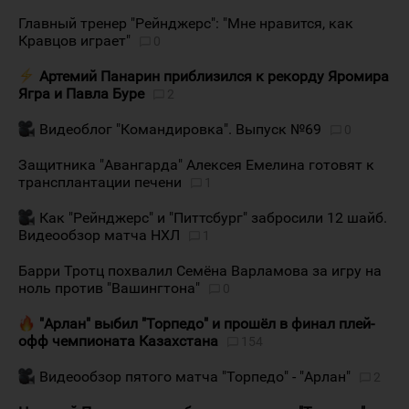
Главный тренер "Рейнджерс": "Мне нравится, как
Кравцов играет"
0
Артемий Панарин приблизился к рекорду Яромира
Ягра и Павла Буре
2
Видеоблог "Командировка". Выпуск №69
0
Защитника "Авангарда" Алексея Емелина готовят к
трансплантации печени
1
Как "Рейнджерс" и "Питтсбург" забросили 12 шайб.
Видеообзор матча НХЛ
1
Барри Тротц похвалил Семёна Варламова за игру на
ноль против "Вашингтона"
0
"Арлан" выбил "Торпедо" и прошёл в финал плей-
офф чемпионата Казахстана
154
Видеообзор пятого матча "Торпедо" - "Арлан"
2