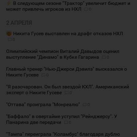
В следующем сезоне "Трактор" увеличит бюджет и
может привлечь игроков из НХЛ
0
2 АПРЕЛЯ
Никита Гусев выставлен на драфт отказов НХЛ
0
Олимпийский чемпион Виталий Давыдов оценил
выступление "Динамо" в Кубке Гагарина
0
Главный тренер "Нью-Джерси Дэвилз" высказался о
Никите Гусеве
0
"Я разочарован. Он был звездой КХЛ". Американский
эксперт о Никите Гусеве
0
"Оттава" проиграла "Монреалю"
0
"Баффало" в овертайме уступил "Рейнджерсу". У
Панарина две передачи
0
"Тампа" переиграла "Коламбус" благодаря дублю