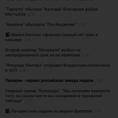
"Торонто" обыграл "Калгари" благодаря дублю
Мэттьюза
0
"Аризона" обыграла "Лос-Анджелес"
0
Майкл Бантинг оформил первый хет-трик в
карьере
0
Второй снайпер "Монреаля" выбыл на
неопределенный срок из-за перелома
0
"Флорида Пэнтерз" отправил Владислава Колячонка
в АХЛ
0
Панарин - первая российская звезда недели
0
Главный тренер "Колорадо": "Мы осознаём важность
того, на каком месте мы находимся в турнирной
таблице"
0
Лучшие голы недели по версии Sportsnet
0