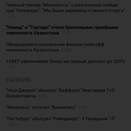
Главный тренер "Миннесоты" о разгромной победе
над "Колорадо": "Мы были заряжены с самого старта"
0
"Номад" и "Торпедо" стали бронзовыми призёрами
чемпионата Казахстана
21
Обнародовано расписание финала плей-офф
чемпионата Казахстана
23
1XBET увеличивает бонус на первый депозит до 200%
0
9 АПРЕЛЯ
"Нью-Джерси" обыграл "Баффало" благодаря 1+2
Шаранговича
0
"Монреаль" уступил "Виннипегу"
0
"Питтсбург" обыграл "Рейнджерс". У Панарина "-3"
0