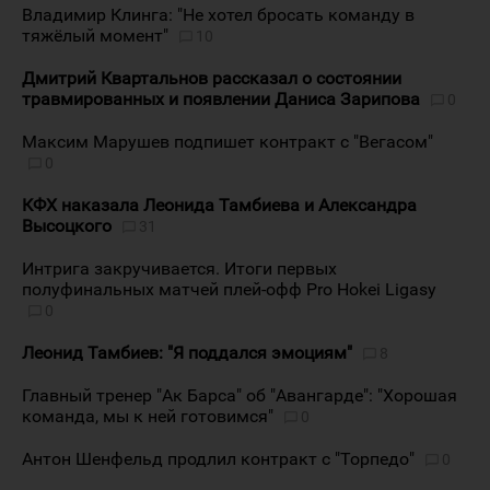
Владимир Клинга: "Не хотел бросать команду в
тяжёлый момент"
10
Дмитрий Квартальнов рассказал о состоянии
травмированных и появлении Даниса Зарипова
0
Максим Марушев подпишет контракт с "Вегасом"
0
КФХ наказала Леонида Тамбиева и Александра
Высоцкого
31
Интрига закручивается. Итоги первых
полуфинальных матчей плей-офф Pro Hokei Ligasy
0
Леонид Тамбиев: "Я поддался эмоциям"
8
Главный тренер "Ак Барса" об "Авангарде": "Хорошая
команда, мы к ней готовимся"
0
Антон Шенфельд продлил контракт с "Торпедо"
0