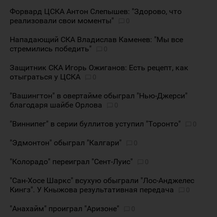
Форвард ЦСКА Антон Слепышев: "Здорово, что
реализовали свои моменты"
0
Нападающий СКА Владислав Каменев: "Мы все
стремились победить"
0
Защитник СКА Игорь Ожиганов: Есть рецепт, как
отыграться у ЦСКА
0
"Вашингтон" в овертайме обыграл "Нью-Джерси"
благодаря шайбе Орлова
0
"Виннипег" в серии буллитов уступил "Торонто"
0
"Эдмонтон" обыграл "Калгари"
0
"Колорадо" переиграл "Сент-Луис"
0
"Сан-Хосе Шаркс" всухую обыграли "Лос-Анджелес
Кингз". У Кныжова результативная передача
0
"Анахайм" проиграл "Аризоне"
0