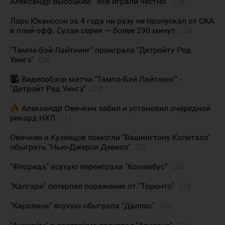
Александр Высоцкий: "Все играли честно"
9
Ларс Юханссон за 4 года ни разу не пропускал от СКА
в плей-офф. Сухая серия — более 290 минут
0
"Тампа-Бэй Лайтнинг" проиграла "Детройту Ред
Уингз"
0
Видеообзор матча "Тампа-Бэй Лайтнинг" -
"Детройт Ред Уингз"
0
Александр Овечкин забил и установил очередной
рекорд НХЛ
1
Овечкин и Кузнецов помогли "Вашингтону Кэпиталз"
обыграть "Нью-Джерси Девилз"
0
"Флорида" всухую переиграла "Коламбус"
0
"Калгари" потерпел поражение от "Торонто"
0
"Каролина" всухую обыграла "Даллас"
0