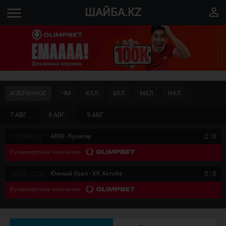
menu
perm_identity
ШАЙБА.KZ
ИЗБРАННОЕ
ЧМ
КХЛ
ВХЛ
МХЛ
НХЛ
7 АВГ.
8 АВГ.
9 АВГ.
1 ПЕРИОД
АКМ - Кулагер
2
:
0
Букмекерская компания
08/08 17:00
Южный Урал - ХК Актобе
0
:
0
Букмекерская компания