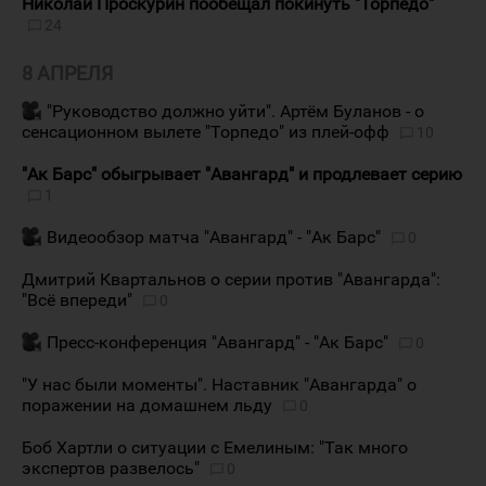
Николай Проскурин пообещал покинуть "Торпедо"
24
8 АПРЕЛЯ
"Руководство должно уйти". Артём Буланов - о
сенсационном вылете "Торпедо" из плей-офф
10
"Ак Барс" обыгрывает "Авангард" и продлевает серию
1
Видеообзор матча "Авангард" - "Ак Барс"
0
Дмитрий Квартальнов о серии против "Авангарда":
"Всё впереди"
0
Пресс-конференция "Авангард" - "Ак Барс"
0
"У нас были моменты". Наставник "Авангарда" о
поражении на домашнем льду
0
Боб Хартли о ситуации с Емелиным: "Так много
экспертов развелось"
0