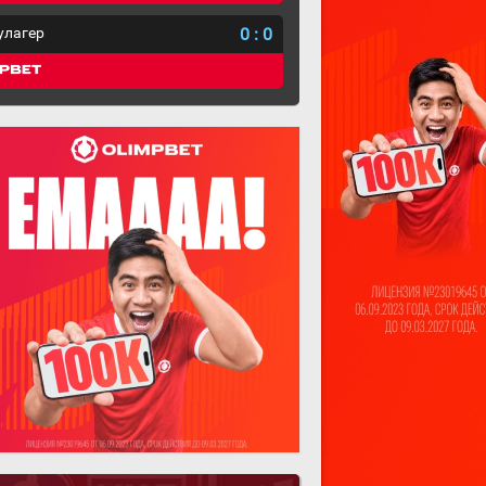
улагер
0
:
0