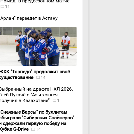
"Номад" в предсезонном матче
11
"Арлан" переедет в Астану
ЖХК "Торпедо" продолжит своё
существование
14
Выбранный на драфте НХЛ 2026.
Глеб Пугачёв: "Азы хоккея
получил в Казахстане"
1
"Снежные Барсы" по буллитам
обыграли "Сибирских Снайперов"
и одержали первую победу на
Кубке G-Drive
14