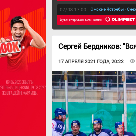
07/08 17:00
Омские Ястребы - Сн
Букмекерская компания
Сергей Бердников: "Вс
visibility
17 АПРЕЛЯ 2021 ГОДА, 20:22