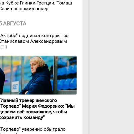
на Кубке Глинки-Гретцки. Томаш
Селич оформил покер
5 АВГУСТА
"Актобе" подписал контракт со
Станиславом Александровым
1
Главный тренер женского
"Торпедо" Мария Федоренко: "Мы
делаем всё возможное, чтобы
сохранить команду"
"Торпедо" уверенно обыграло