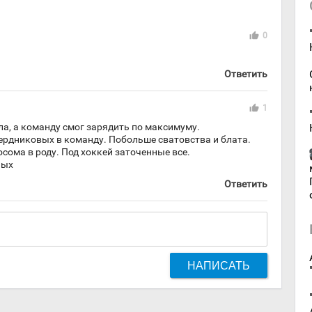
thumb_up
0
Ответить
thumb_up
1
а, а команду смог зарядить по максимуму.
рдниковых в команду. Побольше сватовства и блата.
сома в роду. Под хоккей заточенные все.
ных
Ответить
НАПИСАТЬ