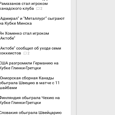
Рамазанов стал игроком
канадского клуба
2
"Адмирал" и "Металлург" сыграют
на Кубке Минска
Ян Хоменко стал игроком
"Актобе"
"Актобе" сообщил об уходе семи
хоккеистов
2
США разгромили Германию на
Кубке Глинки-Гретцки
Юниорская сборная Канады
обыграла Швецию в матче с 11
шайбами
Финляндия обыграла Чехию на
Кубке Глинки-Гретцки
Словакия обыграла Швейцарию