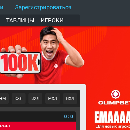
ти
Зарегистрироваться
ТАБЛИЦЫ
ИГРОКИ
ЧМ
КХЛ
ВХЛ
МХЛ
НХЛ
о
0
:
0