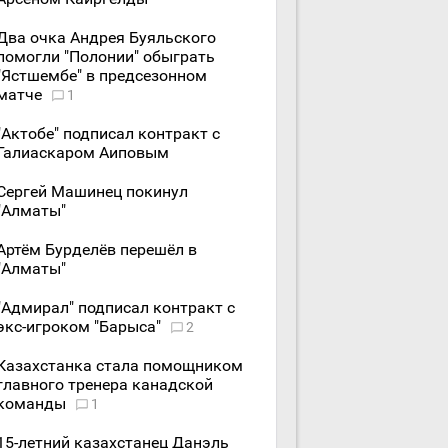
Два очка Андрея Буяльского
помогли "Полонии" обыграть
"Ястшембе" в предсезонном
матче
1
"Актобе" подписал контракт с
Галиаскаром Аиповым
Сергей Машинец покинул
"Алматы"
Артём Бурделёв перешёл в
"Алматы"
"Адмирал" подписал контракт с
экс-игроком "Барыса"
2
Казахстанка стала помощником
главного тренера канадской
команды
1
15-летний казахстанец Данэль