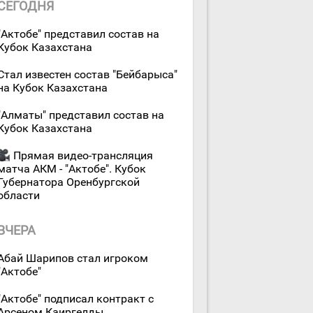
СЕГОДНЯ
"Актобе" представил состав на
Кубок Казахстана
Стал известен состав "Бейбарыса"
на Кубок Казахстана
"Алматы" представил состав на
Кубок Казахстана
Прямая видео-трансляция
матча АКМ - "Актобе". Кубок
Губернатора Оренбургской
области
ВЧЕРА
Абай Шарипов стал игроком
"Актобе"
"Актобе" подписал контракт с
Арсеном Каиргелды