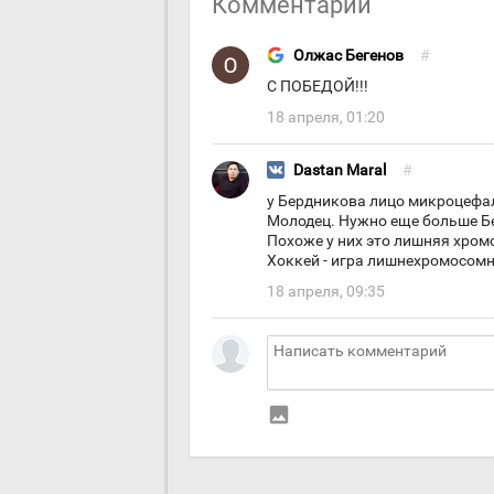
Комментарии
Олжас Бегенов
#
С ПОБЕДОЙ!!!
18 апреля, 01:20
Dastan Maral
#
у Бердникова лицо микроцефал
Молодец. Нужно еще больше Бе
Похоже у них это лишняя хромо
Хоккей - игра лишнехромосом
18 апреля, 09:35
insert_photo