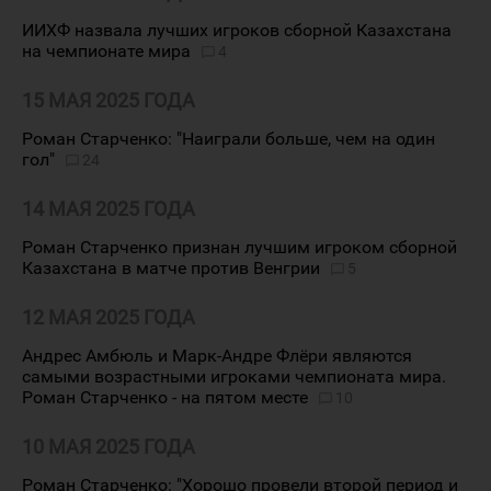
ИИХФ назвала лучших игроков сборной Казахстана
на чемпионате мира
4
15 МАЯ 2025 ГОДА
Роман Старченко: "Наиграли больше, чем на один
гол"
24
14 МАЯ 2025 ГОДА
Роман Старченко признан лучшим игроком сборной
Казахстана в матче против Венгрии
5
12 МАЯ 2025 ГОДА
Андрес Амбюль и Марк-Андре Флёри являются
самыми возрастными игроками чемпионата мира.
Роман Старченко - на пятом месте
10
10 МАЯ 2025 ГОДА
Роман Старченко: "Хорошо провели второй период и