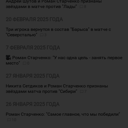
Андрей Шутов и Роман Старченко признаны
звёздами в матче против "Лады"
8
20 ФЕВРАЛЯ 2025 ГОДА
Три игрока вернутся в состав "Барыса" в матче с
"Северсталью"
3
7 ФЕВРАЛЯ 2025 ГОДА
Роман Старченко: "У нас одна цель - занять первое
место"
0
27 ЯНВАРЯ 2025 ГОДА
Никита Сетдиков и Роман Старченко признаны
звёздами матча против "Сибири"
7
26 ЯНВАРЯ 2025 ГОДА
Роман Старченко: "Самое главное, что мы победили"
10