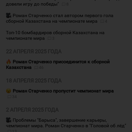
довели игру до победы"
8
Роман Старченко стал автором первого гола
сборной Казахстана на чемпионате мира
4
Топ-10 бомбардиров сборной Казахстана на
чемпионате мира
3
22 АПРЕЛЯ 2025 ГОДА
Роман Старченко присоединится к сборной
Казахстана
46
18 АПРЕЛЯ 2025 ГОДА
Роман Старченко пропустит чемпионат мира
34
2 АПРЕЛЯ 2025 ГОДА
Проблемы "Барыса", завершение карьеры,
чемпионат мира. Роман Старченко в "Головой об лёд"
13