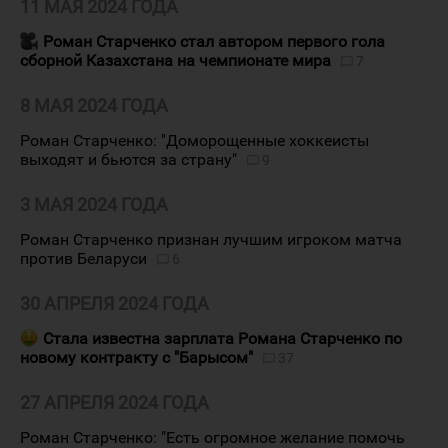
11 МАЯ 2024 ГОДА
Роман Старченко стал автором первого гола
сборной Казахстана на чемпионате мира
7
8 МАЯ 2024 ГОДА
Роман Старченко: "Доморощенные хоккеисты
выходят и бьются за страну"
9
3 МАЯ 2024 ГОДА
Роман Старченко признан лучшим игроком матча
против Беларуси
6
30 АПРЕЛЯ 2024 ГОДА
Стала известна зарплата Романа Старченко по
новому контракту с "Барысом"
37
27 АПРЕЛЯ 2024 ГОДА
Роман Старченко: "Есть огромное желание помочь