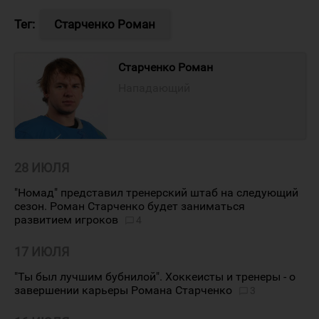
Тег:
Старченко Роман
Старченко Роман
Нападающий
28 ИЮЛЯ
"Номад" представил тренерский штаб на следующий
сезон. Роман Старченко будет заниматься
развитием игроков
4
17 ИЮЛЯ
"Ты был лучшим бубнилой". Хоккеисты и тренеры - о
завершении карьеры Романа Старченко
3