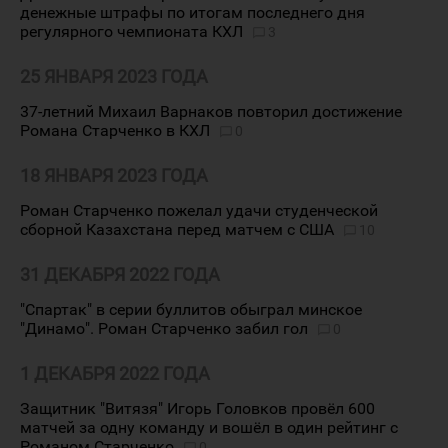
денежные штрафы по итогам последнего дня
регулярного чемпионата КХЛ
3
25 ЯНВАРЯ 2023 ГОДА
37-летний Михаил Варнаков повторил достижение
Романа Старченко в КХЛ
0
18 ЯНВАРЯ 2023 ГОДА
Роман Старченко пожелал удачи студенческой
сборной Казахстана перед матчем с США
10
31 ДЕКАБРЯ 2022 ГОДА
"Спартак" в серии буллитов обыграл минское
"Динамо". Роман Старченко забил гол
0
1 ДЕКАБРЯ 2022 ГОДА
Защитник "Витязя" Игорь Головков провёл 600
матчей за одну команду и вошёл в один рейтинг с
Романом Старченко
0