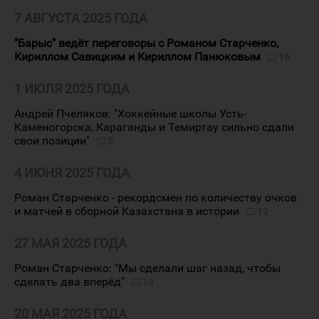
7 АВГУСТА 2025 ГОДА
"Барыс" ведёт переговоры с Романом Старченко,
Кириллом Савицким и Кириллом Панюковым
16
1 ИЮЛЯ 2025 ГОДА
Андрей Пчеляков: "Хоккейные школы Усть-
Каменогорска, Караганды и Темиртау сильно сдали
свои позиции"
5
4 ИЮНЯ 2025 ГОДА
Роман Старченко - рекордсмен по количеству очков
и матчей в сборной Казахстана в истории
12
27 МАЯ 2025 ГОДА
Роман Старченко: "Мы сделали шаг назад, чтобы
сделать два вперёд"
13
20 МАЯ 2025 ГОДА