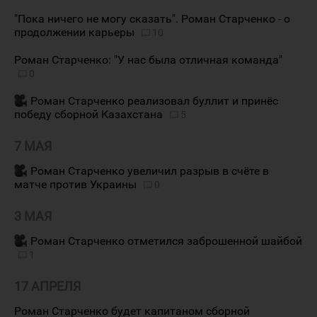
"Пока ничего не могу сказать". Роман Старченко - о
продолжении карьеры
10
Роман Старченко: "У нас была отличная команда"
0
Роман Старченко реализовал буллит и принёс
победу сборной Казахстана
5
7 МАЯ
Роман Старченко увеличил разрыв в счёте в
матче против Украины
0
3 МАЯ
Роман Старченко отметился заброшенной шайбой
1
17 АПРЕЛЯ
Роман Старченко будет капитаном сборной