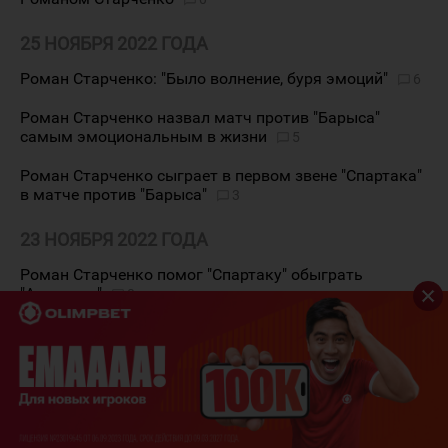
25 НОЯБРЯ 2022 ГОДА
Роман Старченко: "Было волнение, буря эмоций"
6
Роман Старченко назвал матч против "Барыса"
самым эмоциональным в жизни
5
Роман Старченко сыграет в первом звене "Спартака"
в матче против "Барыса"
3
23 НОЯБРЯ 2022 ГОДА
Роман Старченко помог "Спартаку" обыграть
"Авангард"
0
17 НОЯБРЯ 2022 ГОДА
Роман Старченко признан лучшим игроком дня в
КХЛ
2
2 НОЯБРЯ 2022 ГОДА