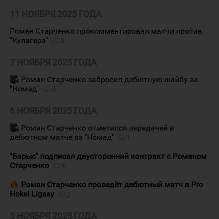
11 НОЯБРЯ 2025 ГОДА
Роман Старченко прокомментировал матчи против
"Кулагера"
0
7 НОЯБРЯ 2025 ГОДА
Роман Старченко забросил дебютную шайбу за
"Номад"
0
6 НОЯБРЯ 2025 ГОДА
Роман Старченко отметился передачей в
дебютном матче за "Номад"
1
"Барыс" подписал двусторонний контракт с Романом
Старченко
8
Роман Старченко проведёт дебютный матч в Pro
Hokei Ligasy
2
5 НОЯБРЯ 2025 ГОДА