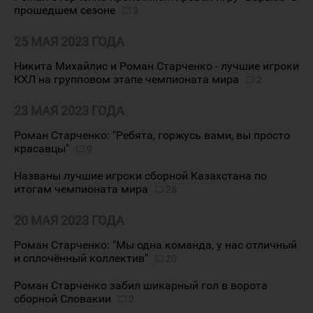
прошедшем сезоне
3
25 МАЯ 2023 ГОДА
Никита Михайлис и Роман Старченко - лучшие игроки
КХЛ на групповом этапе чемпионата мира
2
23 МАЯ 2023 ГОДА
Роман Старченко: "Ребята, горжусь вами, вы просто
красавцы"
9
Названы лучшие игроки сборной Казахстана по
итогам чемпионата мира
28
20 МАЯ 2023 ГОДА
Роман Старченко: "Мы одна команда, у нас отличный
и сплочённый коллектив"
20
Роман Старченко забил шикарный гол в ворота
сборной Словакии
2