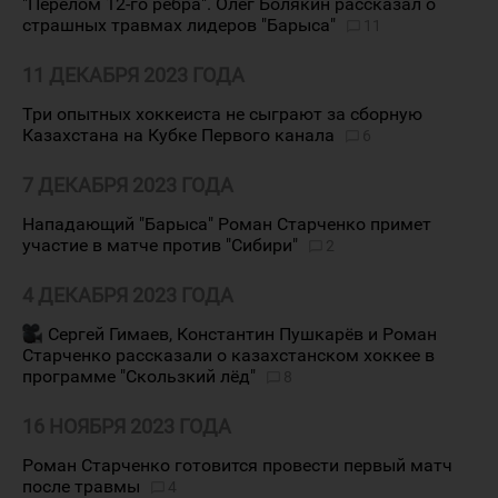
"Перелом 12-го ребра". Олег Болякин рассказал о
страшных травмах лидеров "Барыса"
11
11 ДЕКАБРЯ 2023 ГОДА
Три опытных хоккеиста не сыграют за сборную
Казахстана на Кубке Первого канала
6
7 ДЕКАБРЯ 2023 ГОДА
Нападающий "Барыса" Роман Старченко примет
участие в матче против "Сибири"
2
4 ДЕКАБРЯ 2023 ГОДА
Сергей Гимаев, Константин Пушкарёв и Роман
Старченко рассказали о казахстанском хоккее в
программе "Скользкий лёд"
8
16 НОЯБРЯ 2023 ГОДА
Роман Старченко готовится провести первый матч
после травмы
4