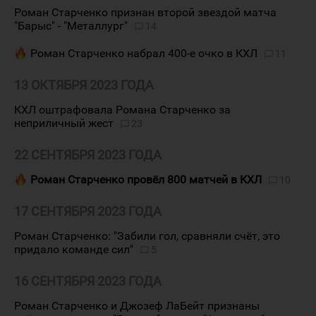
Роман Старченко признан второй звездой матча
"Барыс" - "Металлург"
14
Роман Старченко набрал 400-е очко в КХЛ
11
13 ОКТЯБРЯ 2023 ГОДА
КХЛ оштрафовала Романа Старченко за
неприличный жест
23
22 СЕНТЯБРЯ 2023 ГОДА
Роман Старченко провёл 800 матчей в КХЛ
10
17 СЕНТЯБРЯ 2023 ГОДА
Роман Старченко: "Забили гол, сравняли счёт, это
придало команде сил"
5
16 СЕНТЯБРЯ 2023 ГОДА
Роман Старченко и Джозеф ЛаБейт признаны