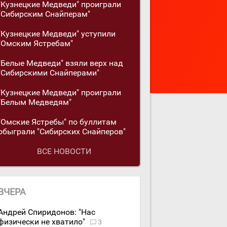
"Кузнецкие Медведи" проиграли
"Сибирским Снайперам"
"Кузнецкие Медведи" уступили
"Омским Ястребам"
"Белые Медведи" взяли верх над
"Сибирскими Снайперами"
"Кузнецкие Медведи" проиграли
"Белым Медведям"
"Омские Ястребы" по буллитам
обыграли "Сибирских Снайперов"
ВСЕ НОВОСТИ
ВЧЕРА
Андрей Спиридонов: "Нас
физически не хватило"
3