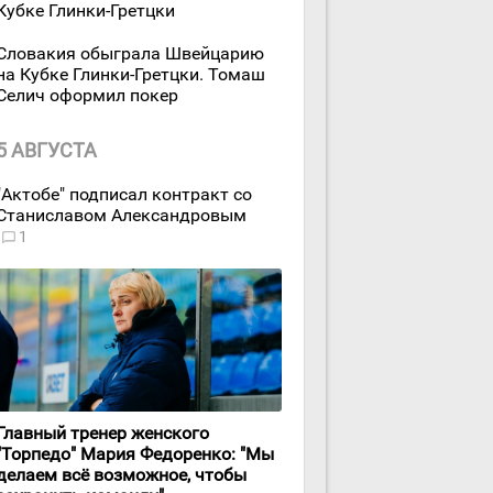
Кубке Глинки-Гретцки
Словакия обыграла Швейцарию
на Кубке Глинки-Гретцки. Томаш
Селич оформил покер
5 АВГУСТА
"Актобе" подписал контракт со
Станиславом Александровым
1
Главный тренер женского
"Торпедо" Мария Федоренко: "Мы
делаем всё возможное, чтобы