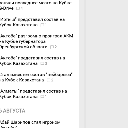
заняли последнее место на Кубке
G-Drive
4
"Иртыш" представил состав на
Кубок Казахстана
1
"Актобе" разгромно проиграл АКМ
на Кубке губернатора
Оренбургской области
2
"Актобе" представил состав на
Кубок Казахстана
3
Стал известен состав "Бейбарыса"
на Кубок Казахстана
2
"Алматы" представил состав на
Кубок Казахстана
1
6 АВГУСТА
Абай Шарипов стал игроком
"Актобе"