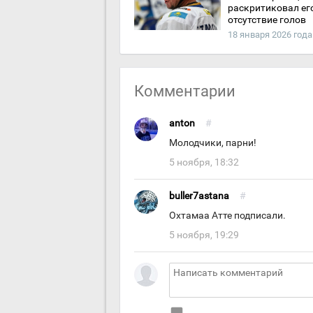
раскритиковал ег
отсутствие голов
18 января 2026 года
Комментарии
anton
#
Молодчики, парни!
5 ноября, 18:32
buller7astana
#
Охтамаа Атте подписали.
5 ноября, 19:29