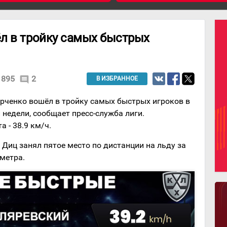
л в тройку самых быстрых
1895
2
comment
В ИЗБРАННОЕ
ченко вошёл в тройку самых быстрых игроков в
недели, сообщает пресс-служба лиги.
 - 38.9 км/ч.
Диц занял пятое место по дистанции на льду за
 метра.