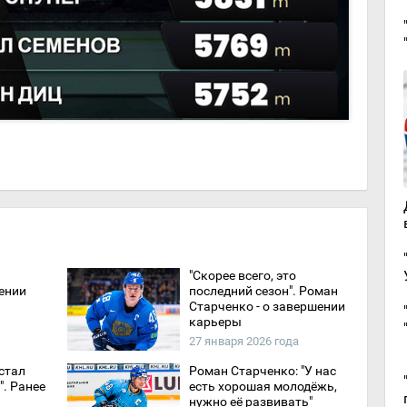
"Скорее всего, это
ении
последний сезон". Роман
Старченко - о завершении
карьеры
27 января 2026 года
стал
Роман Старченко: "У нас
. Ранее
есть хорошая молодёжь,
нужно её развивать"