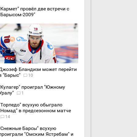
"Кармет" провёл две встречи с
"Барысом-2009"
Джозеф Бландизи может перейти
в "Барыс"
10
"Кулагер" проиграл "Южному
Уралу"
1
"Торпедо" всухую обыграло
"Номад" в предсезонном матче
14
"Снежные Барсы" всухую
проиграли "Омским Ястребам" и