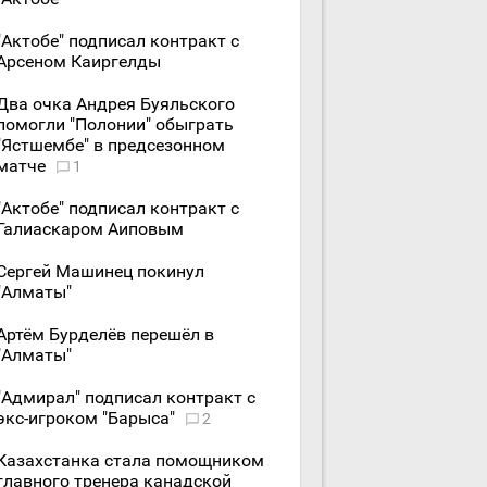
"Актобе" подписал контракт с
Арсеном Каиргелды
Два очка Андрея Буяльского
помогли "Полонии" обыграть
"Ястшембе" в предсезонном
матче
1
"Актобе" подписал контракт с
Галиаскаром Аиповым
Сергей Машинец покинул
"Алматы"
Артём Бурделёв перешёл в
"Алматы"
"Адмирал" подписал контракт с
экс-игроком "Барыса"
2
Казахстанка стала помощником
главного тренера канадской