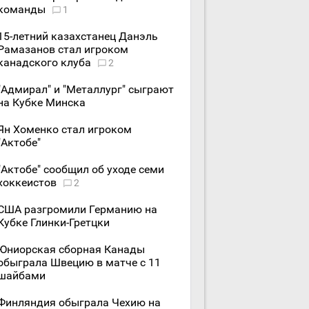
команды
1
15-летний казахстанец Данэль
Рамазанов стал игроком
канадского клуба
2
"Адмирал" и "Металлург" сыграют
на Кубке Минска
Ян Хоменко стал игроком
"Актобе"
"Актобе" сообщил об уходе семи
хоккеистов
2
США разгромили Германию на
Кубке Глинки-Гретцки
Юниорская сборная Канады
обыграла Швецию в матче с 11
шайбами
Финляндия обыграла Чехию на