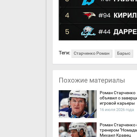
Теги:
Старченко Роман
Барыс
Похожие материалы
Роман Старченко
объявил о заверш
игровой карьеры
16 июля 2026 года
Роман Старченко 
тренером "Номада"
Михаил Кравец