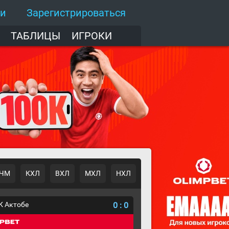
ти
Зарегистрироваться
ТАБЛИЦЫ
ИГРОКИ
ЧМ
КХЛ
ВХЛ
МХЛ
НХЛ
К Актобе
0
:
0