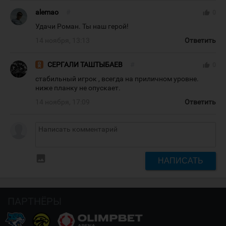
alemao
#
thumb_up
0
Удачи Роман. Ты наш герой!
14 ноября, 13:13
Ответить
СЕРГАЛИ ТАШТЫБАЕВ
#
thumb_up
0
стабильный игрок , всегда на приличном уровне.
ниже планку не опускает.
14 ноября, 17:09
Ответить
insert_photo
НАПИСАТЬ
ПАРТНЁРЫ