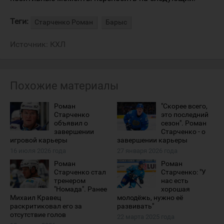
Теги:
Старченко Роман
Барыс
Источник:
КХЛ
Похожие материалы
Роман
"Скорее всего,
Старченко
это последний
объявил о
сезон". Роман
завершении
Старченко - о
игровой карьеры
завершении карьеры
16 июля 2026 года
27 января 2026 года
Роман
Роман
Старченко стал
Старченко: "У
тренером
нас есть
"Номада". Ранее
хорошая
Михаил Кравец
молодёжь, нужно её
раскритиковал его за
развивать"
отсутствие голов
22 марта 2025 года