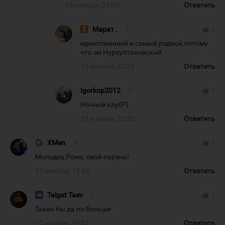
13 ноября, 21:03
Ответить
Марат .
#
thumb_up
2
единственный и самый родной,потому
что он Нурсултановский
13 ноября, 22:32
Ответить
Igorkop2012
#
thumb_up
1
Ночной клуб?)
13 ноября, 22:52
Ответить
XMen
#
thumb_up
2
Молодец Рома, свой парень!
13 ноября, 18:52
Ответить
Talgat Taev
#
thumb_up
2
Таких бы да по больше
13 ноября, 19:01
Ответить