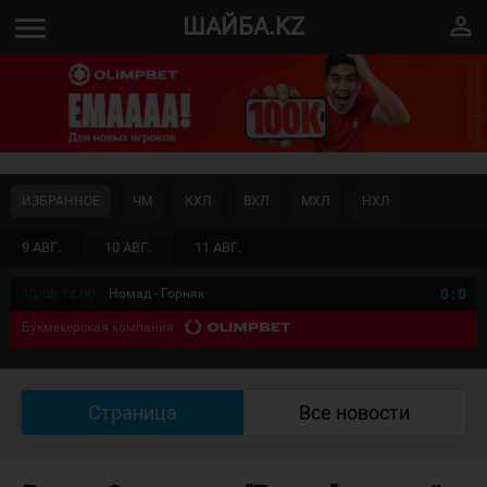
menu
perm_identity
ШАЙБА.KZ
ИЗБРАННОЕ
ЧМ
КХЛ
ВХЛ
МХЛ
НХЛ
9 АВГ.
10 АВГ.
11 АВГ.
10/08 14:00
Номад - Горняк
0
:
0
Букмекерская компания
Страница
Все новости