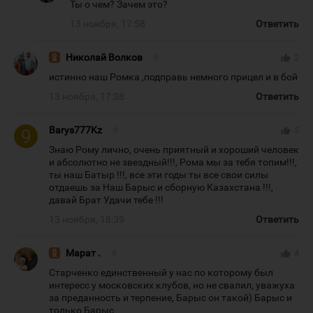
Ты о чем? Зачем это?
13 ноября, 17:58
Ответить
Николай Волков
#
thumb_up
2
истинно наш Ромка ,подправь немного прицел и в бой
13 ноября, 17:38
Ответить
Barys777Kz
#
thumb_up
5
Знаю Рому лично, очень приятный и хороший человек
и абсолютно не звездный!!!, Рома мы за тебя топим!!!,
ты наш Батыр !!!, все эти годы ты все свои силы
отдаешь за Наш Барыс и сборную Казахстана !!!,
давай Брат Удачи тебе !!!
13 ноября, 18:39
Ответить
Марат .
#
thumb_up
4
Старченко единственный у нас по которому был
интересс у московских клубов, но не свалил, уважуха
за преданность и терпение, Барыс он такой) Барыс и
только Барыс