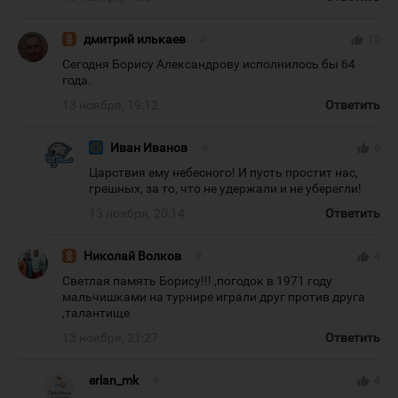
дмитрий илькаев
#
thumb_up
10
Сегодня Борису Александрову исполнилось бы 64
года.
13 ноября, 19:12
Ответить
Иван Иванов
#
thumb_up
6
Царствия ему небесного! И пусть простит нас,
грешных, за то, что не удержали и не уберегли!
13 ноября, 20:14
Ответить
Николай Волков
#
thumb_up
4
Светлая память Борису!!! ,погодок в 1971 году
мальчишками на турнире играли друг против друга
,талантище
13 ноября, 21:27
Ответить
erlan_mk
#
thumb_up
4