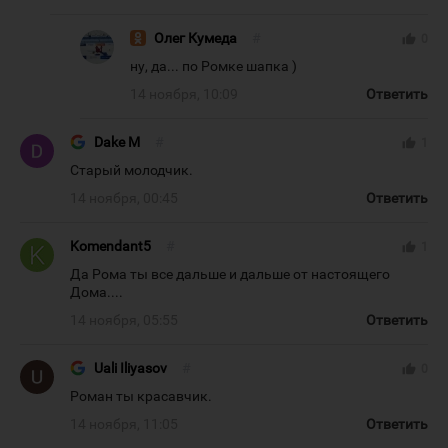
Олег Кумеда
#
thumb_up
0
ну, да... по Ромке шапка )
14 ноября, 10:09
Ответить
Dake M
#
thumb_up
1
Старый молодчик.
14 ноября, 00:45
Ответить
Komendant5
#
thumb_up
1
Да Рома ты все дальше и дальше от настоящего
Дома....
14 ноября, 05:55
Ответить
Uali Iliyasov
#
thumb_up
0
Роман ты красавчик.
14 ноября, 11:05
Ответить