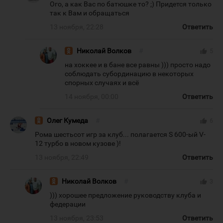
Ого, а как Вас по батюшке то? ;) Придется только
так к Вам и обращаться
13 ноября, 22:28
Ответить
Николай Волков
#
thumb_up
5
на хоккее и в бане все равны ))) просто надо
соблюдать субординацию в некоторых
спорных случаях и всё
14 ноября, 00:00
Ответить
Олег Кумеда
#
thumb_up
6
Рома шестьсот игр за клуб... полагается S 600-ый V-
12 турбо в новом кузове )!
13 ноября, 22:49
Ответить
Николай Волков
#
thumb_up
3
))) хорошее предложение руководству клуба и
федерации
13 ноября, 23:53
Ответить