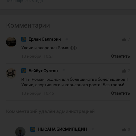
18 января 2026 года
Комментарии
Ерлан Салгарин
#
thumb_up
7
Удачи и здоровья Роман))))
13 ноября, 16:21
Ответить
Бейбут Султан
#
thumb_up
7
И ты Роман, родной для большинства болельщиков!!
Удачи, спортивного и карьерного роста! Без травм!
13 ноября, 16:46
Ответить
Комментарий удалён администрацией
НЫСАНА БИСМИЛЬДИН
#
thumb_up
0