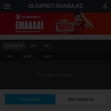
menu
perm_identity
OLIMPBET.SHAIBA.KZ
ИЗБРАННОЕ
МХЛ
ВХЛ
7 АВГ.
8 АВГ.
9 АВГ.
В этот день нет матчей
Страница
Все новости