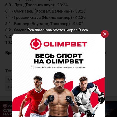
6:0 - Лутц (Гроссниклаус) - 23:24
6:1 - Смукавец (Хроват, Валенчак) - 38:28
7:1 - Гроссниклаус (Нойншвандер) - 42:20
8:1 - Башлер (Боувард, Трокслер) - 44:02
8:2 - Смукавец (Буковец, Ракович) - 44:15
Реклама закроется через
9
сек.
9:2 - Боувард (Трокслер, Брандер) - 51:09
10:2 - Нойншвандер (Дарон, Гроссниклаус) - 56:27
Вратари:
Циглер - Зупан Урх (Должан, 13:47 - 60:00)
Теги:
Юниорская сборная Швейцарии
Юниорская сборная Словении
Юниорский чемпионат мира