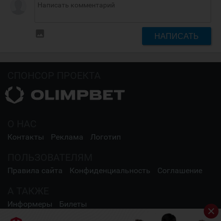
insert_photo
НАПИСАТЬ
СПОНСОР ПРОЕКТА
О НАС
Контакты
Реклама
Логотип
ПОЛЬЗОВАТЕЛЯМ
Правила сайта
Конфиденциальность
Соглашение
А ТАКЖЕ
Информеры
Билеты