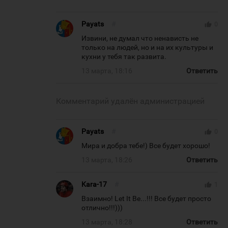
Payats
#
thumb_up
0
Извини, не думал что ненависть не
только на людей, но и на их культуры и
кухни у тебя так развита.
13 марта, 18:16
Ответить
Комментарий удалён администрацией
Payats
#
thumb_up
0
Мира и добра тебе!) Все будет хорошо!
13 марта, 18:26
Ответить
Kara-17
#
thumb_up
1
Взаимно! Let It Be...!!! Все будет просто
отлично!!!)))
13 марта, 18:28
Ответить