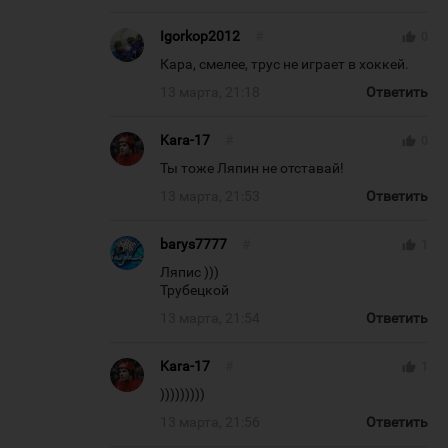
Igorkop2012
#
thumb_up
0
Кара, смелее, трус не играет в хоккей.
13 марта, 21:18
Ответить
Kara-17
#
thumb_up
0
Ты тоже Ляпин не отставай!
13 марта, 21:53
Ответить
barys7777
#
thumb_up
1
Ляпис )))
Трубецкой
13 марта, 21:54
Ответить
Kara-17
#
thumb_up
1
)))))))))
13 марта, 21:56
Ответить