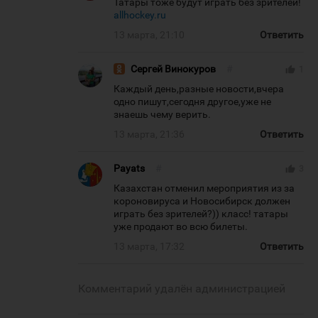
Татары тоже будут играть без зрителей!
allhockey.ru
13 марта, 21:10
Ответить
Сергей Винокуров
#
thumb_up
1
Каждый день,разные новости,вчера
одно пишут,сегодня другое,уже не
знаешь чему верить.
13 марта, 21:36
Ответить
Payats
#
thumb_up
3
Казахстан отменил мероприятия из за
короновируса и Новосибирск должен
играть без зрителей?)) класс! татары
уже продают во всю билеты.
13 марта, 17:32
Ответить
Комментарий удалён администрацией