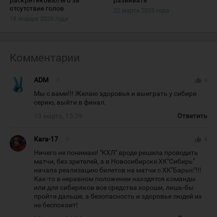
раскритиковал его за
развивать"
отсутствие голов
22 марта 2025 года
18 января 2026 года
Комментарии
ADM
#
thumb_up
4
Мы с вами!!! Желаю здоровья и выиграть у сибири
серию, выйти в финал.
13 марта, 15:39
Ответить
Kara-17
#
thumb_up
4
Ничего не понимаю! "КХЛ" вроде решила проводить
матчи, без зрителей, а в Новосибирске ХК"Сибирь"
начала реализацию билетов на матчи с ХК"Барыс"!!!
Как-то в неравном положении находятся команды
или для сибиряков все средства хороши, лишь-бы
пройти дальше, а безопасность и здоровье людей их
не беспокоит!