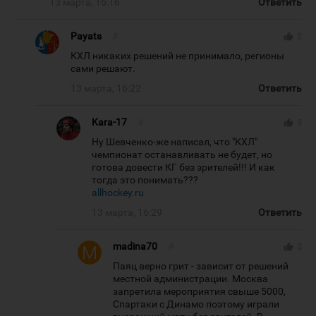
13 марта, 16:16
Ответить
Payats
#
thumb_up
2
КХЛ никаких решений не принимало, регионы
сами решают.
13 марта, 16:22
Ответить
Kara-17
#
thumb_up
3
Ну Шевченко-же написал, что "КХЛ"
чемпионат останавливать не будет, но
готова довести КГ без зрителей!!! И как
тогда это понимать???
allhockey.ru
13 марта, 16:29
Ответить
madina70
#
thumb_up
2
Паяц верно грит - зависит от решений
местной администрации. Москва
запретила мероприятия свыше 5000,
Спартаки с Динамо поэтому играли