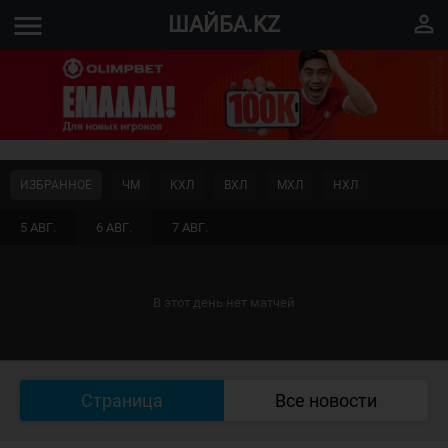
menu
perm_identity
ШАЙБА.KZ
ИЗБРАННОЕ
ЧМ
КХЛ
ВХЛ
МХЛ
НХЛ
5 АВГ.
6 АВГ.
7 АВГ.
В этот день нет матчей
Страница
Все новости