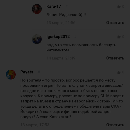
Kara-17
#
thumb_up
0
Ляпис Ридер-ской)!!!
13 марта, 21:56
Ответить
Igorkop2012
#
thumb_up
0
рад, что есть возможность блеснуть
интелектом...
14 марта, 21:49
Ответить
Payats
#
thumb_up
0
По зрителям то просто, вопрос решается по месту
проведения игры. Но вот в случаях запрета выездов/
въездов из страны много может быть непонятных
казусов. К примеру, россияне по примеру США вводят
запрет на въезд в страну из европейских стран. И что
тогда делать с определением победителя пары СКА -
Йокерит? А если еще и финны подобный запрет
введут? А если Казахстан?
13 марта, 17:53
Ответить