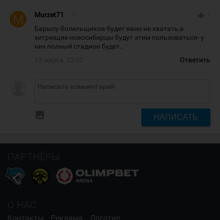
Murzet71
#
thumb_up
1
Барысу болельщиков будет явно не хватать,а
хитрющие новосибирцы будут этим пользоваться- у
них полный стадион будет..
13 марта, 22:37
Ответить
insert_photo
НАПИСАТЬ
ПАРТНЁРЫ
О НАС
Контакты
Реклама
Логотип