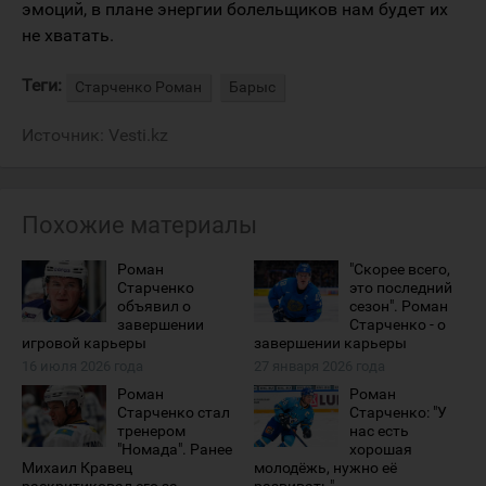
эмоций, в плане энергии болельщиков нам будет их
не хватать.
Теги:
Старченко Роман
Барыс
Источник:
Vesti.kz
Похожие материалы
Роман
"Скорее всего,
Старченко
это последний
объявил о
сезон". Роман
завершении
Старченко - о
игровой карьеры
завершении карьеры
16 июля 2026 года
27 января 2026 года
Роман
Роман
Старченко стал
Старченко: "У
тренером
нас есть
"Номада". Ранее
хорошая
Михаил Кравец
молодёжь, нужно её