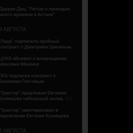
Даррен Диц: "Летом я проводил
много времени в Астане"
3 АВГУСТА
"Лада" подписала пробный
контракт с Дмитрием Шикиным
ЦСКА объявил о возвращении
Максима Мамина
СКА подписал контракт с
Василием Глотовым
"Трактор" предложил Евгению
Кузнецову небольшой оклад
2
"Трактор" заинтересован в
подписании Евгения Кузнецова
2 АВГУСТА