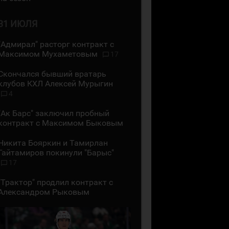
31 ИЮЛЯ
"Адмирал" расторг контракт с
Максимом Мухаметовым
17
Скончался бывший вратарь
клубов КХЛ Алексей Мурыгин
4
"Ак Барс" заключил пробный
контракт с Максимом Быковым
Никита Бояркин и Тамирлан
Гайтамиров покинули "Барыс"
17
"Трактор" продлил контракт с
Александром Рыковым