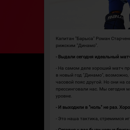
Капитан "Барыса" Роман Старче
рижским "Динамо".
- Выдали сегодня идеальный мат
- На самом деле хороший матч про
в новый год "Динамо", возможно,
часовой пояс другой. Но они на 
прессинговали нас. Мы сегодня 
уровне.
- И выходили в "ноль" не раз. Хо
- Это наша тактика, стремимся иг
- Сегодня у вас были новые бриг