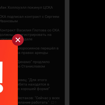
Мак Холлоуэлл покинул ЦСКА
СКА подписал контракт с Сергеем
Ивановым
Контракт Василия Глотова со СКА
должны зарегистрировать на
следующей неделе
Даниил Малоросиянов перешёл в
"Шанхай" на правах аренды
Минское "Динамо" продлило
контракт со Станиславом
Галиевым
Михаил Кравец: "Для этого
времени ребята находятся в
достаточно хорошей форме"
Аркадий Шестаков: "Сейчас у всех
большое желание работать"
1