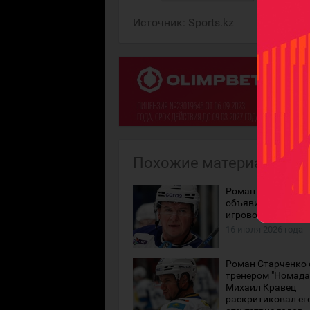
Источник:
Sports.kz
Похожие материалы
Роман Старченко
объявил о заверш
игровой карьеры
16 июля 2026 года
Роман Старченко 
тренером "Номада"
Михаил Кравец
раскритиковал ег