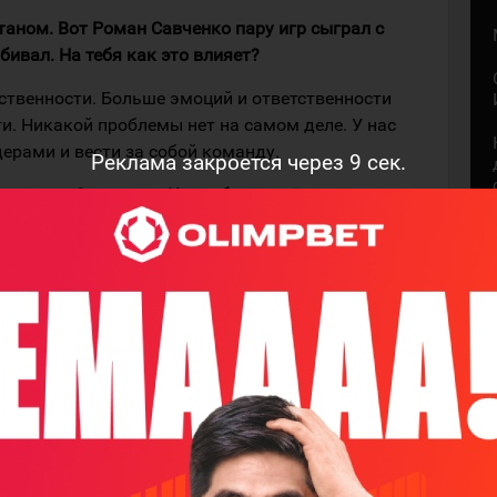
итаном. Вот Роман Савченко пару игр сыграл с
бивал. На тебя как это влияет?
тственности. Больше эмоций и ответственности
ти. Никакой проблемы нет на самом деле. У нас
ерами и вести за собой команду.
Реклама закроется через
8
сек.
Кириллом Савицким. Как тебе партнёры в новом
ное, большую часть сезона играем. С Линденом
 поставили. Ну ничего, разговариваем, находим
нашу игру. Линден Вей - опытный игрок, с хорошим
, и он нам. Всё делаем на результат команды.
?