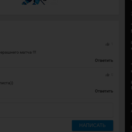
thumb_up
1
черашнего матча !!!
Ответить
thumb_up
0
листа))
Ответить
НАПИСАТЬ