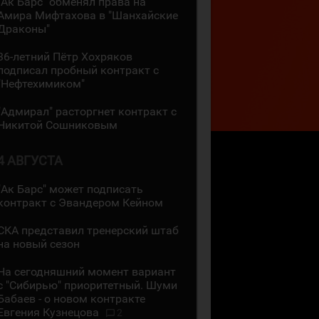
"Ак Барс" обменял права на
Амира Мифтахова в "Шанхайские
Драконы"
36-летний Пётр Хохряков
подписал пробный контракт с
"Нефтехимиком"
"Адмирал" расторгнет контракт с
Никитой Сошниковым
4 АВГУСТА
"Ак Барс" может подписать
контракт с Эвандером Кейном
СКА представил тренерский штаб
на новый сезон
На сегодняшний момент вариант
с "Сибирью" приоритетный. Шуми
Бабаев - о новом контракте
Евгения Кузнецова
2