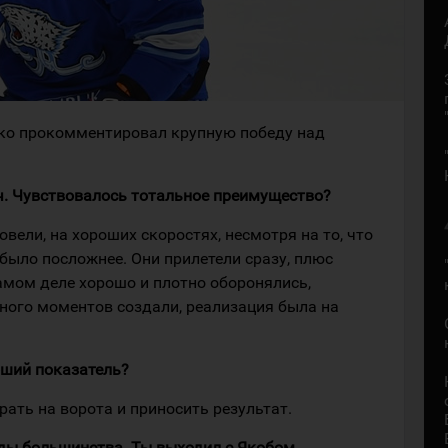
нко прокомментировал крупную победу над
ч. Чувствовалось тотальное преимущество?
вели, на хороших скоростях, несмотря на то, что
 было посложнее. Они прилетели сразу, плюс
самом деле хорошо и плотно оборонялись,
много моментов создали, реализация была на
роший показатель?
рать на ворота и приносить результат.
ады большинства. Ты выходил с Якобом