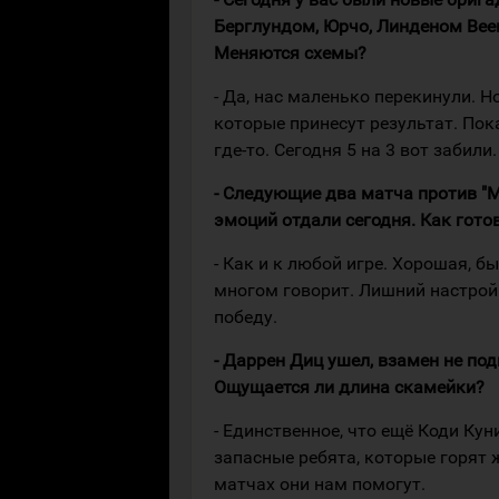
Берглундом, Юрчо, Линденом Веем
Меняются схемы?
- Да, нас маленько перекинули. 
которые принесут результат. Пока
где-то. Сегодня 5 на 3 вот забил
- Следующие два матча против "М
эмоций отдали сегодня. Как гото
- Как и к любой игре. Хорошая, б
многом говорит. Лишний настрой 
победу.
- Даррен Диц ушел, взамен не по
Ощущается ли длина скамейки?
- Единственное, что ещё Коди Кун
запасные ребята, которые горят
матчах они нам помогут.