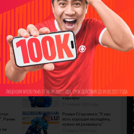
"Скорее всего, это
ении
последний сезон". Роман
Старченко - о завершении
карьеры
27 января 2026 года
стал
Роман Старченко: "У нас
. Ранее
есть хорошая молодёжь,
нужно её развивать"
о за
22 марта 2025 года