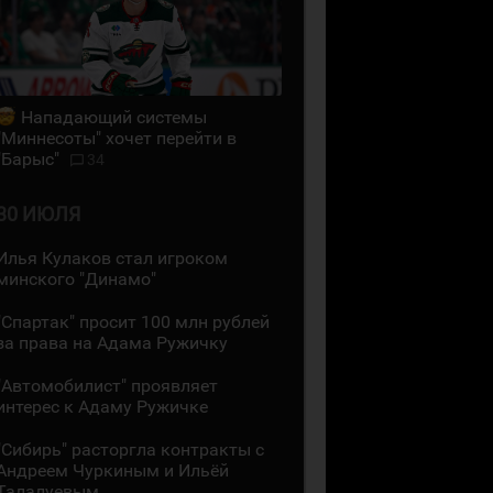
Нападающий системы
"Миннесоты" хочет перейти в
"Барыс"
34
30 ИЮЛЯ
Илья Кулаков стал игроком
минского "Динамо"
"Спартак" просит 100 млн рублей
за права на Адама Ружичку
"Автомобилист" проявляет
интерес к Адаму Ружичке
"Сибирь" расторгла контракты с
Андреем Чуркиным и Ильёй
Талалуевым