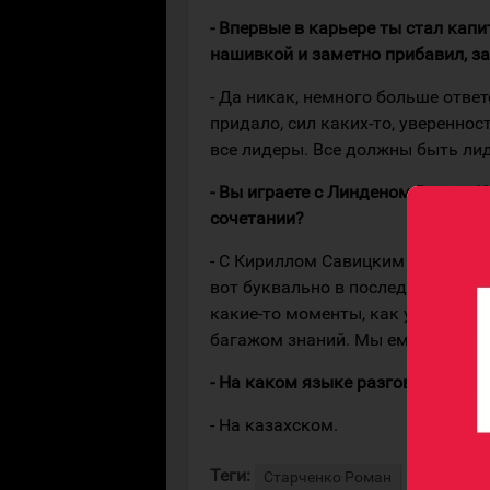
- Впервые в карьере ты стал кап
нашивкой и заметно прибавил, за
- Да никак, немного больше отве
придало, сил каких-то, увереннос
все лидеры. Все должны быть лид
- Вы играете с Линденом Веем и 
сочетании?
- С Кириллом Савицким мы, навер
вот буквально в последних играх
какие-то моменты, как улучшить 
багажом знаний. Мы ему помогаем
- На каком языке разговариваете
- На казахском.
Теги:
Старченко Роман
Барыс