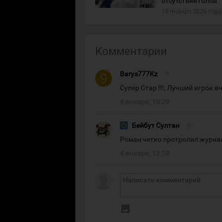
отсутствие голов
18 января 2026 года
Комментарии
Barys777Kz
#
Супер Стар !!!, Лучший игрок в
4 января, 10:29
Бейбут Султан
#
Роман четко протролил журна
4 января, 12:19
insert_photo