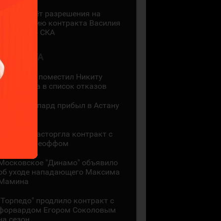
КХЛ не даёт разрешения на
регистрацию контракта Василия
Глотова со СКА
1 АВГУСТА
"Адмирал" поместил Никиту
Сошникова в список отказов
Хантер Шепард прибыл в Астану
4
"Сибирь" расторгла контракт с
Энди Андреоффом
Московское "Динамо" объявило
об уходе нападающего Максима
Мамина
"Торпедо" продлило контракт с
форвардом Егором Соколовым
на сезон