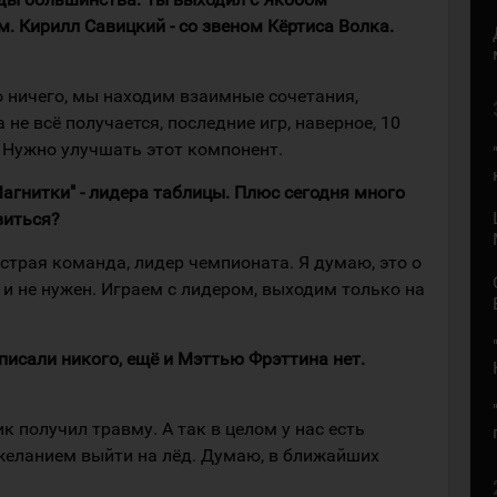
. Кирилл Савицкий - со звеном Кёртиса Волка.
Но ничего, мы находим взаимные сочетания,
 не всё получается, последние игр, наверное, 10
и. Нужно улучшать этот компонент.
агнитки" - лидера таблицы. Плюс сегодня много
виться?
ыстрая команда, лидер чемпионата. Я думаю, это о
и не нужен. Играем с лидером, выходим только на
дписали никого, ещё и Мэттью Фрэттина нет.
ик получил травму. А так в целом у нас есть
 желанием выйти на лёд. Думаю, в ближайших