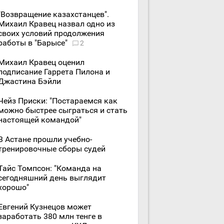
"Возвращение казахстанцев".
Михаил Кравец назвал одно из
своих условий продолжения
работы в "Барысе"
2
Михаил Кравец оценил
подписание Гаррета Пилона и
Джастина Бэйли
Чейз Приски: "Постараемся как
можно быстрее сыграться и стать
настоящей командой"
В Астане прошли учебно-
тренировочные сборы судей
Тайс Томпсон: "Команда на
сегодняшний день выглядит
хорошо"
Евгений Кузнецов может
заработать 380 млн тенге в