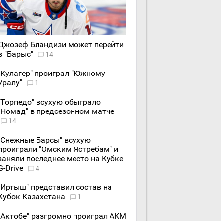
Джозеф Бландизи может перейти
в "Барыс"
14
"Кулагер" проиграл "Южному
Уралу"
1
"Торпедо" всухую обыграло
"Номад" в предсезонном матче
14
"Снежные Барсы" всухую
проиграли "Омским Ястребам" и
заняли последнее место на Кубке
G-Drive
4
"Иртыш" представил состав на
Кубок Казахстана
1
"Актобе" разгромно проиграл АКМ