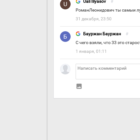
Uali Iliyasov
#
РоманЛеонидович ты самыи лу
31 декабря, 23:50
Бауржан Бауржан
#
С чего взяли, что 33 это старос
1 января, 01:11
insert_photo