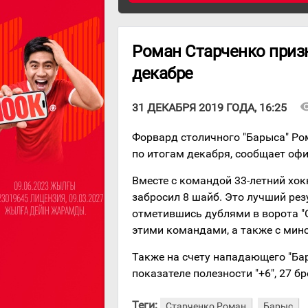
Роман Старченко при
декабре
visibi
31 ДЕКАБРЯ 2019 ГОДА, 16:25
Форвард столичного "Барыса" Р
по итогам декабря, сообщает офи
Вместе с командой 33-летний хок
забросил 8 шайб. Это лучший рез
отметившись дублями в ворота "С
этими командами, а также с мин
Также на счету нападающего "Ба
показателе полезности "+6", 27 
Теги:
Старченко Роман
Барыс