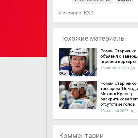
Источник:
КХЛ
Похожие материалы
Роман Старченко
объявил о заверш
игровой карьеры
16 июля 2026 года
Роман Старченко 
тренером "Номада"
Михаил Кравец
раскритиковал ег
отсутствие голов
18 января 2026 года
Комментарии