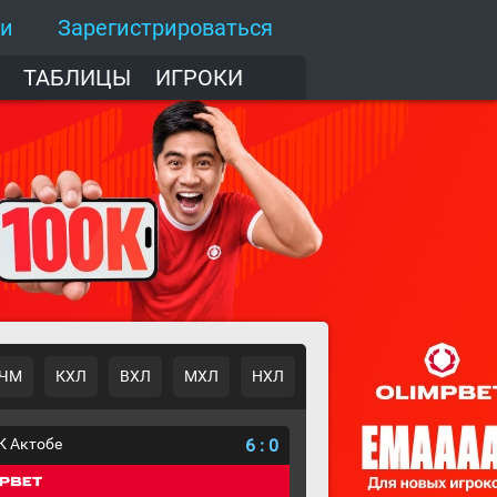
ти
Зарегистрироваться
ТАБЛИЦЫ
ИГРОКИ
ЧМ
КХЛ
ВХЛ
МХЛ
НХЛ
К Актобе
6
:
0