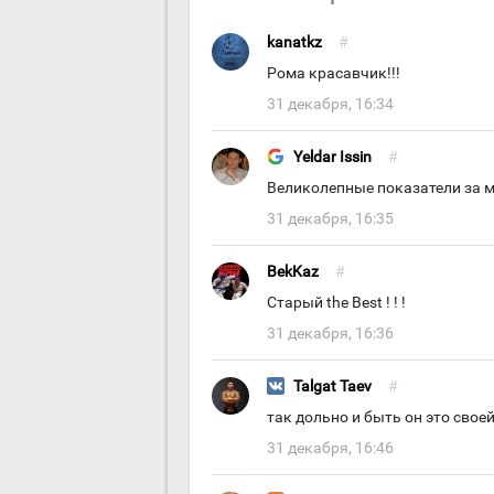
kanatkz
#
Рома красавчик!!!
31 декабря, 16:34
Yeldar Issin
#
Великолепные показатели за м
31 декабря, 16:35
BekKaz
#
Старый the Best ! ! !
31 декабря, 16:36
Talgat Taev
#
так дольно и быть он это свое
31 декабря, 16:46