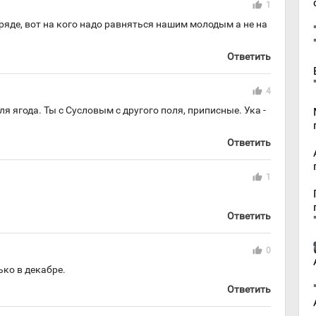
thumb_up
1
ряде, вот на кого надо равняться нашим молодым а не на
Ответить
thumb_up
4
ля ягода. Ты с Сусловым с другого поля, приписные. Ука -
Ответить
thumb_up
1
Ответить
thumb_up
0
ько в декабре.
Ответить