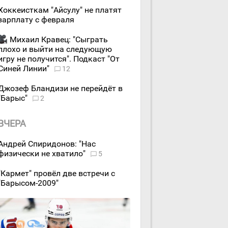
Хоккеисткам "Айсулу" не платят
зарплату с февраля
Михаил Кравец: "Сыграть
плохо и выйти на следующую
игру не получится". Подкаст "От
Синей Линии"
12
Джозеф Бландизи не перейдёт в
"Барыс"
2
ВЧЕРА
Андрей Спиридонов: "Нас
физически не хватило"
5
"Кармет" провёл две встречи с
"Барысом-2009"