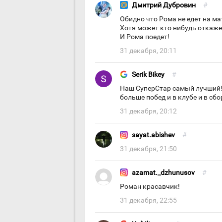
Дмитрий Дубровин
#
Обидно что Рома не едет на мат
Хотя может кто нибудь откаже
И Рома поедет!
31 декабря, 20:11
Serik Bikey
#
Наш СуперСтар самый лучший!!
больше побед и в клубе и в сбо
31 декабря, 20:12
sayat.abishev
#
31 декабря, 21:50
azamat._dzhunusov
#
Роман красавчик!
31 декабря, 22:55