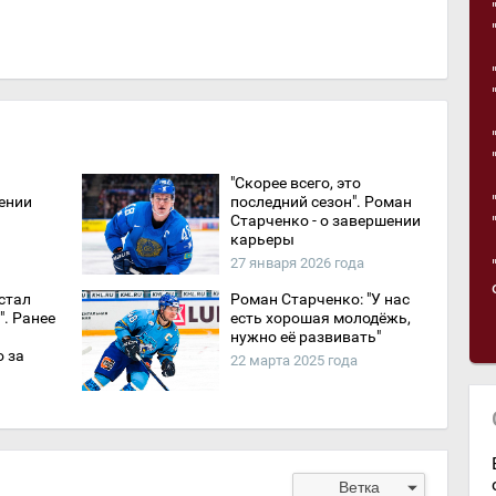
"Скорее всего, это
ении
последний сезон". Роман
Старченко - о завершении
карьеры
27 января 2026 года
стал
Роман Старченко: "У нас
. Ранее
есть хорошая молодёжь,
нужно её развивать"
о за
22 марта 2025 года
arrow_drop_down
Ветка