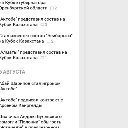
на Кубке губернатора
Оренбургской области
2
"Актобе" представил состав на
Кубок Казахстана
3
Стал известен состав "Бейбарыса"
на Кубок Казахстана
2
"Алматы" представил состав на
Кубок Казахстана
1
6 АВГУСТА
Абай Шарипов стал игроком
"Актобе"
"Актобе" подписал контракт с
Арсеном Каиргелды
Два очка Андрея Буяльского
помогли "Полонии" обыграть
"Ястшембе" в предсезонном