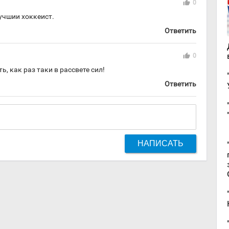
thumb_up
0
чшии хоккеист.
Ответить
thumb_up
0
ть, как раз таки в рассвете сил!
Ответить
НАПИСАТЬ