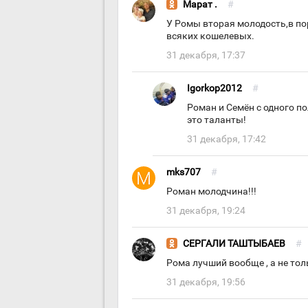
Марат .
#
У Ромы вторая молодость,в по
всяких кошелевых.
31 декабря, 17:37
Igorkop2012
#
Роман и Семён с одного по
это таланты!
31 декабря, 17:42
mks707
#
Роман молодчина!!!
31 декабря, 19:24
СЕРГАЛИ ТАШТЫБАЕВ
#
Рома лучший вообще , а не тол
31 декабря, 19:56