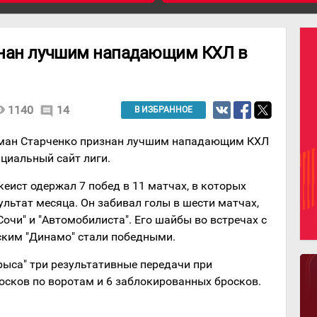
знан лучшим нападающим КХЛ в
lity
1140
14
comment
В ИЗБРАННОЕ
оман Старченко признан лучшим нападающим КХЛ
циальный сайт лиги.
кеист одержал 7 побед в 11 матчах, в которых
ультат месяца. Он забивал голы в шести матчах,
очи" и "Автомобилиста". Его шайбы во встречах с
ским "Динамо" стали победными.
рыса" три результативные передачи при
бросков по воротам и 6 заблокированных бросков.