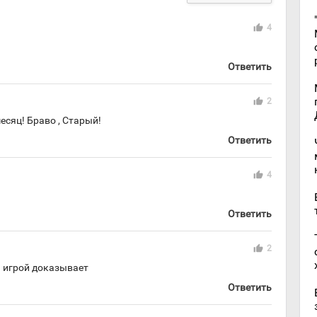
thumb_up
4
Ответить
thumb_up
2
есяц! Браво , Старый!
Ответить
thumb_up
4
Ответить
thumb_up
2
й игрой доказывает
Ответить