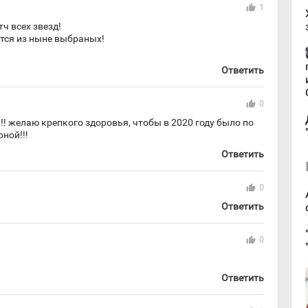
thumb_up
1
ч всех звезд!
тся из ныне выбраных!
Ответить
thumb_up
0
! желаю крепкого здоровья, чтобы в 2020 году было по
рной!!!
Ответить
thumb_up
0
Ответить
thumb_up
0
Ответить