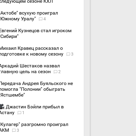
следующем сезоне КХЛ
"Актобе" всухую проиграл
"Южному Уралу"
4
Евгений Кузнецов стал игроком
"Сибири"
Михаил Кравец рассказал о
подготовке к новому сезону
3
Аркадий Шестаков назвал
главную цель на сезон
2
Передача Андрея Буяльского не
помогла "Полонии" обыграть
"Ястшембе"
Джастин Бэйли прибыл в
Астану
1
"Кулагер" разгромно проиграл
АКМ
3