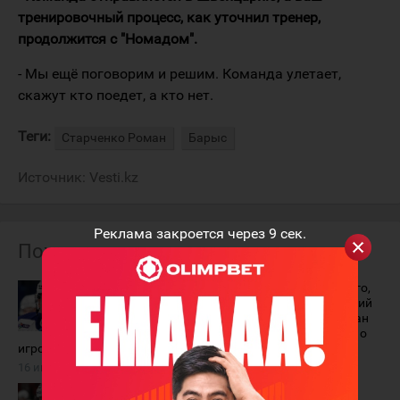
тренировочный процесс, как уточнил тренер,
продолжится с "Номадом".
- Мы ещё поговорим и решим. Команда улетает,
скажут кто поедет, а кто нет.
Теги:
Старченко Роман
Барыс
Источник:
Vesti.kz
Реклама закроется через
9
сек.
Похожие материалы
Роман
"Скорее всего,
Старченко
это последний
объявил о
сезон". Роман
завершении
Старченко - о
игровой карьеры
завершении карьеры
16 июля 2026 года
27 января 2026 года
Роман
Роман