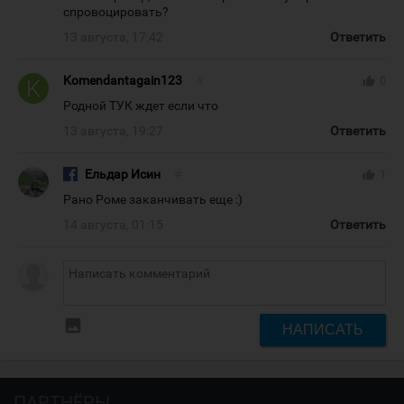
спровоцировать?
13 августа, 17:42
Ответить
Komendantagain123
#
thumb_up
0
Родной ТУК ждет если что
13 августа, 19:27
Ответить
Ельдар Исин
#
thumb_up
1
Рано Роме заканчивать еще :)
14 августа, 01:15
Ответить
insert_photo
НАПИСАТЬ
ПАРТНЁРЫ