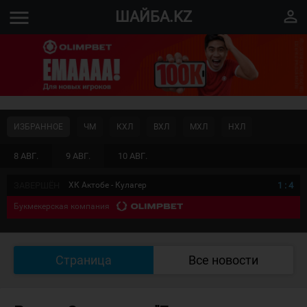
menu
perm_identity
ШАЙБА.KZ
ИЗБРАННОЕ
ЧМ
КХЛ
ВХЛ
МХЛ
НХЛ
8 АВГ.
9 АВГ.
10 АВГ.
ЗАВЕРШЁН
ХК Актобе - Кулагер
1
:
4
Букмекерская компания
Страница
Все новости