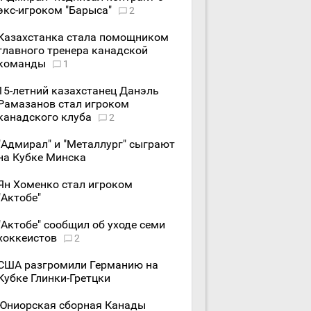
экс-игроком "Барыса"
2
Казахстанка стала помощником
главного тренера канадской
команды
1
15-летний казахстанец Данэль
Рамазанов стал игроком
канадского клуба
2
"Адмирал" и "Металлург" сыграют
на Кубке Минска
Ян Хоменко стал игроком
"Актобе"
"Актобе" сообщил об уходе семи
хоккеистов
2
США разгромили Германию на
Кубке Глинки-Гретцки
Юниорская сборная Канады