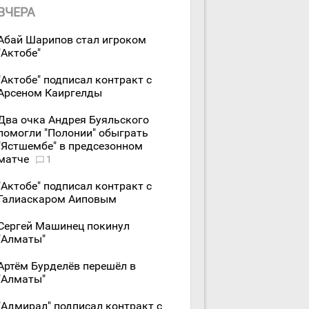
ВЧЕРА
Абай Шарипов стал игроком
"Актобе"
"Актобе" подписал контракт с
Арсеном Каиргелды
Два очка Андрея Буяльского
помогли "Полонии" обыграть
"Ястшембе" в предсезонном
матче
1
"Актобе" подписал контракт с
Галиаскаром Аиповым
Сергей Машинец покинул
"Алматы"
Артём Бурделёв перешёл в
"Алматы"
"Адмирал" подписал контракт с