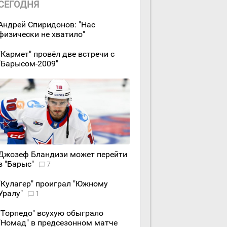
СЕГОДНЯ
Андрей Спиридонов: "Нас
физически не хватило"
"Кармет" провёл две встречи с
"Барысом-2009"
Джозеф Бландизи может перейти
в "Барыс"
7
"Кулагер" проиграл "Южному
Уралу"
1
"Торпедо" всухую обыграло
"Номад" в предсезонном матче