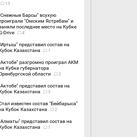
13
"Снежные Барсы" всухую
проиграли "Омским Ястребам" и
заняли последнее место на Кубке
G-Drive
4
"Иртыш" представил состав на
Кубок Казахстана
1
"Актобе" разгромно проиграл АКМ
на Кубке губернатора
Оренбургской области
2
"Актобе" представил состав на
Кубок Казахстана
3
Стал известен состав "Бейбарыса"
на Кубок Казахстана
2
"Алматы" представил состав на
Кубок Казахстана
1