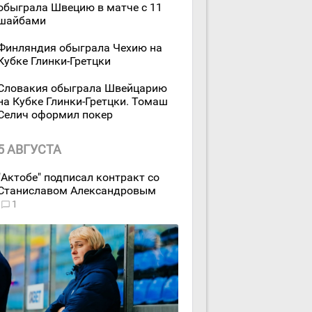
обыграла Швецию в матче с 11
шайбами
Финляндия обыграла Чехию на
Кубке Глинки-Гретцки
Словакия обыграла Швейцарию
на Кубке Глинки-Гретцки. Томаш
Селич оформил покер
5 АВГУСТА
"Актобе" подписал контракт со
Станиславом Александровым
1