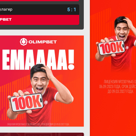
улагер
5
:
1