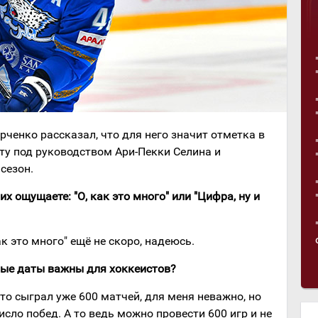
ченко рассказал, что для него значит отметка в
ту под руководством Ари-Пекки Селина и
сезон.
их ощущаете: "О, как это много" или "Цифра, ну и
ак это много" ещё не скоро, надеюсь.
ные даты важны для хоккеистов?
 что сыграл уже 600 матчей, для меня неважно, но
сло побед. А то ведь можно провести 600 игр и не