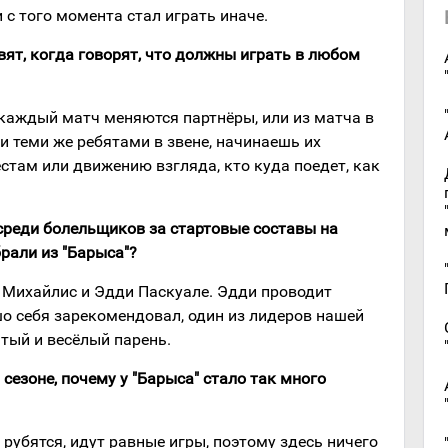
и с того момента стал играть иначе.
вят, когда говорят, что должны играть в любом
бя каждый матч меняются партнёры, или из матча в
 теми же ребятами в звене, начинаешь их
естам или движению взгляда, кто куда поедет, как
среди болельщиков за стартовые составы на
рали из "Барыса"?
а Михайлис и Эдди Паскуале. Эдди проводит
шо себя зарекомендовал, один из лидеров нашей
тый и весёлый парень.
в сезоне, почему у "Барыса" стало так много
е рубятся, идут равные игры, поэтому здесь ничего