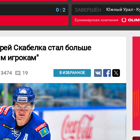
0
:
2
ЗАВЕРШЁН
Южный Урал - К
Букмекерская компания
рей Скабелка стал больше
им игрокам"
3474
19
comment
В ИЗБРАННОЕ