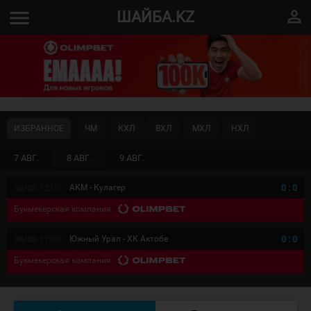
menu
perm_identity
ШАЙБА.KZ
ИЗБРАННОЕ
ЧМ
КХЛ
ВХЛ
МХЛ
НХЛ
7 АВГ.
8 АВГ.
9 АВГ.
08/08 12:00
АКМ - Кулагер
0
:
0
Букмекерская компания
08/08 17:00
Южный Урал - ХК Актобе
0
:
0
Букмекерская компания