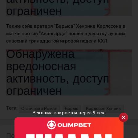
Также сэйв вратаря "Барыса" Хенрика Карлссона в
матче против "Авангарда" вошёл в десятку лучших
спасений тринадцатой игровой недели КХЛ.
Теги:
Старченко Роман
Барыс
Карлссон Хенрик
Реклама закроется через
9
сек.
Похожие материалы