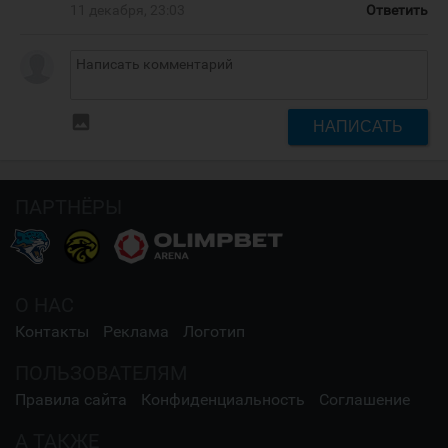
11 декабря, 23:03
Ответить
insert_photo
НАПИСАТЬ
ПАРТНЁРЫ
О НАС
Контакты
Реклама
Логотип
ПОЛЬЗОВАТЕЛЯМ
Правила сайта
Конфиденциальность
Соглашение
А ТАКЖЕ