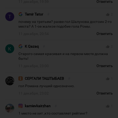
11 декабря, 19:59
Ответить
Temir Tator
#
thumb_up
2
почему на третьем? разве гол Шалунова достоин 2-го
места? А 1-ое жалкое подобие гола Ромы.
11 декабря, 20:54
Ответить
K Qazaq
#
thumb_up
2
Старого самая красивая и на первом месте должна
быть!
11 декабря, 23:00
Ответить
СЕРГАЛИ ТАШТЫБАЕВ
#
thumb_up
1
гол Романа лучший однозначно.
11 декабря, 23:02
Ответить
kamievkairzhan
#
thumb_up
1
1 место не хит ,кто составляет рейтинг?