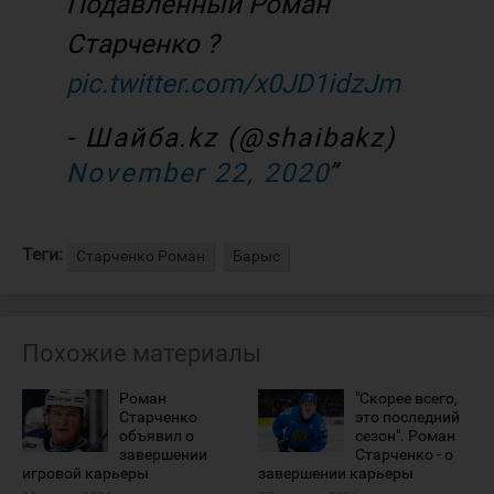
Подавленный Роман
Старченко ?
pic.twitter.com/x0JD1idzJm
- Шайба.kz (@shaibakz)
November 22, 2020
Теги:
Старченко Роман
Барыс
Похожие материалы
Роман
"Скорее всего,
Старченко
это последний
объявил о
сезон". Роман
завершении
Старченко - о
игровой карьеры
завершении карьеры