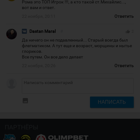
Рома это ТОП Игрок !!!, а кто такой ст.Михайлис...,
вот вам и ответ.
22 ноября, 20:11
Ответить
Dastan Maral
#
thumb_up
2
Да ничего он не подавленный... Старый всегда был
флегматиком. А тут еще и возраст, морщины и нытье
глориков.
Все путем. Он все дело делает
22 ноября, 20:26
Ответить
insert_photo
НАПИСАТЬ
ПАРТНЁРЫ