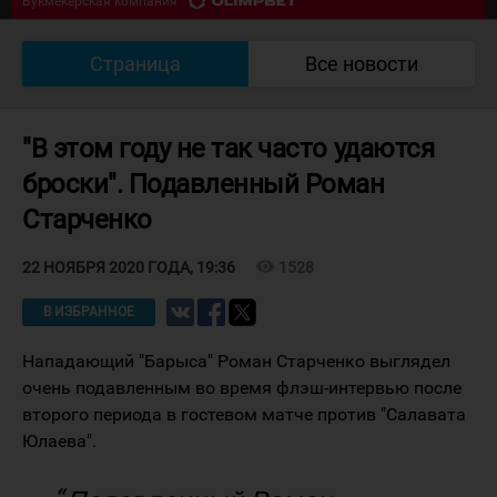
Букмекерская компания
07/08 18:30
Южный Урал - Кулагер
0
:
0
Страница
Все новости
Букмекерская компания
"В этом году не так часто удаются
броски". Подавленный Роман
Старченко
visibility
1528
22 НОЯБРЯ 2020 ГОДА, 19:36
В ИЗБРАННОЕ
Нападающий "Барыса" Роман Старченко выглядел
очень подавленным во время флэш-интервью после
второго периода в гостевом матче против "Салавата
Юлаева".