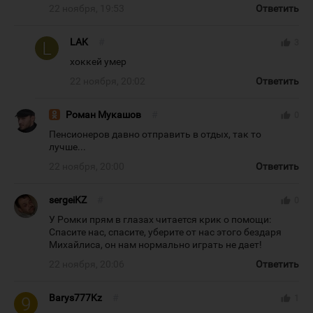
22 ноября, 19:53
Ответить
LAK
#
thumb_up
3
хоккей умер
22 ноября, 20:02
Ответить
Роман Мукашов
#
thumb_up
0
Пенсионеров давно отправить в отдых, так то
лучше...
22 ноября, 20:00
Ответить
sergeiKZ
#
thumb_up
0
У Ромки прям в глазах читается крик о помощи:
Спасите нас, спасите, уберите от нас этого бездаря
Михайлиса, он нам нормально играть не дает!
22 ноября, 20:06
Ответить
Barys777Kz
#
thumb_up
1