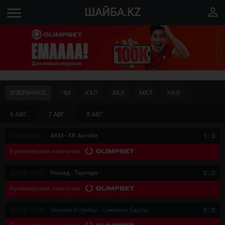
menu
perm_identity
ШАЙБА.KZ
ИЗБРАННОЕ
ЧМ
КХЛ
ВХЛ
МХЛ
НХЛ
6 АВГ.
7 АВГ.
8 АВГ.
2 ПЕРИОД
АКМ - ХК Актобе
1
:
0
Букмекерская компания
07/08 17:00
Номад - Торпедо
0
:
0
Букмекерская компания
07/08 17:00
Омские Ястребы - Снежные Барсы
0
:
0