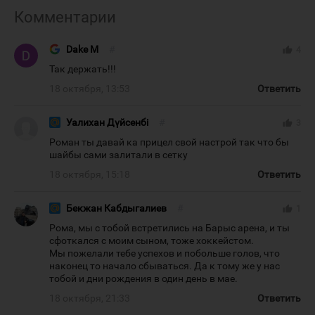
Комментарии
Dake M
#
thumb_up
4
Так держать!!!
18 октября, 13:53
Ответить
Уалихан Дүйсенбі
#
thumb_up
3
Роман ты давай ка прицел свой настрой так что бы
шайбы сами залитали в сетку
18 октября, 15:18
Ответить
Бекжан Кабдыгалиев
#
thumb_up
1
Рома, мы с тобой встретились на Барыс арена, и ты
сфоткался с моим сыном, тоже хоккейстом.
Мы пожелали тебе успехов и побольше голов, что
наконец то начало сбываться. Да к тому же у нас
тобой и дни рождения в один день в мае.
18 октября, 21:33
Ответить