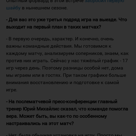
Опытный форвард в этой встрече
забросил первую
шайбу
в нынешнем сезоне.
- Для вас это уже третья подряд игра на выезде. Что
выходит на первый план в таких матчах?
- В первую очередь, характер. И конечно, очень
важны командные действия. Мы готовимся к
каждому матчу, анализируем соперников, знаем, как
против них играть. Сейчас у нас тяжёлый график - 17
игр через день. Поэтому разницы особой нет, дома
мы играем или в гостях. При таком графике больше
внимания восстановлению и подготовке к самой
игре.
- На послематчевой пресс-конференции главный
тренер Юрий Михайлис сказал, что команде помогла
вера. Может быть, вы как-то по особенному
настраивались на этот матч?
- Нет, была обычная установка на игру. Просто мы