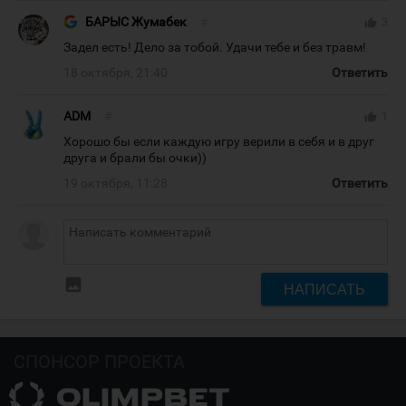
БАРЫС Жумабек
#
thumb_up
3
Задел есть! Дело за тобой. Удачи тебе и без травм!
18 октября, 21:40
Ответить
ADM
#
thumb_up
1
Хорошо бы если каждую игру верили в себя и в друг
друга и брали бы очки))
19 октября, 11:28
Ответить
insert_photo
НАПИСАТЬ
СПОНСОР ПРОЕКТА