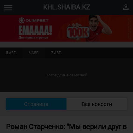
menu
perm_identity
KHL.SHAIBA.KZ
5 АВГ.
6 АВГ.
7 АВГ.
В этот день нет матчей
Страница
Все новости
Роман Старченко: "Мы верили друг в