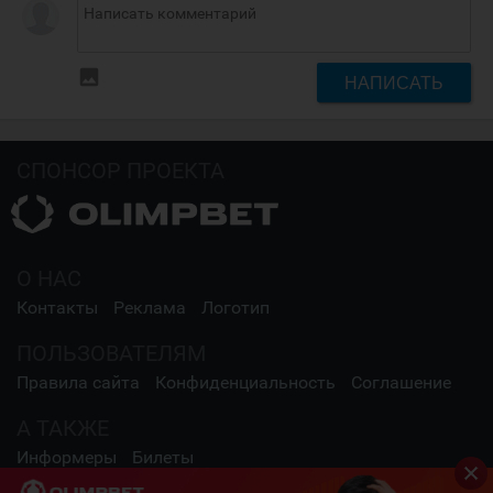
insert_photo
НАПИСАТЬ
СПОНСОР ПРОЕКТА
О НАС
Контакты
Реклама
Логотип
ПОЛЬЗОВАТЕЛЯМ
Правила сайта
Конфиденциальность
Соглашение
А ТАКЖЕ
Информеры
Билеты