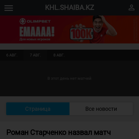
menu
perm_identity
KHL.SHAIBA.KZ
6 АВГ.
7 АВГ.
8 АВГ.
В этот день нет матчей
Страница
Все новости
Роман Старченко назвал матч