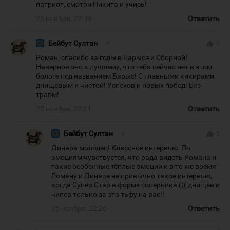
патриот, смотри Никита и учись!
25 ноября, 22:09
Ответить
Бейбут Султан
#
thumb_up
3
Роман, спасибо за годы в Барысе и Сборной!
Наверное оно к лучшему, что тебя сейчас нет в этом
болоте под названием Барыс! С главными кикирами
днищевым и чистой! Успехов и новых побед! Без
травм!
25 ноября, 22:21
Ответить
Бейбут Султан
#
thumb_up
3
Динара молодец! Классное интервью. По
эмоциям чувствуется, что рада видеть Романа и
такие особенные тёплые эмоции и в то же время
Роману и Динаре не привычно такое интервью,
когда Супер Стар в форме соперника ((( днищев и
чипса только за это тьфу на вас!!
25 ноября, 22:26
Ответить