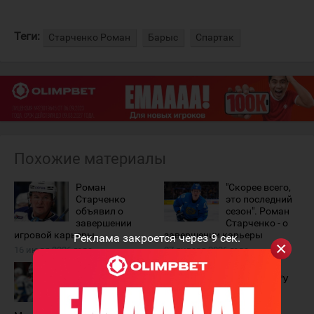
Теги:
Старченко Роман
Барыс
Спартак
Похожие материалы
Роман
"Скорее всего,
Старченко
это последний
объявил о
сезон". Роман
завершении
Старченко - о
игровой карьеры
завершении карьеры
Реклама закроется через
9
сек.
16 июля 2026 года
27 января 2026 года
Роман
Роман
Старченко стал
Старченко: "У
тренером
нас есть
"Номада". Ранее
хорошая