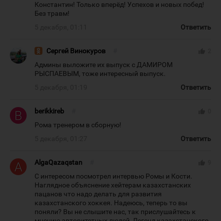
Константин! Только вперёд! Успехов и новых побед!
Без травм!
5 декабря, 01:11
Ответить
Сергей Винокуров
#
thumb_up
2
Админы выложите их выпуск с ДАМИРОМ
РЫСПАЕВЫМ, тоже интересный выпуск.
5 декабря, 01:19
Ответить
berikkireb
#
thumb_up
0
Рома тренером в сборную!
5 декабря, 01:27
Ответить
AlgaQazaqstan
#
thumb_up
9
С интересом посмотрел интервью Ромы и Кости.
Наглядное объяснение хейтерам казахстанских
пацанов что надо делать для развития
казахстанского хоккея. Надеюсь, теперь то вы
поняли? Вы не слышите нас, так прислушайтесь к
мнению авторитетных людей, Легенд казахстанского