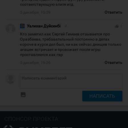
соответствующую элите итд.
5 декабря, 10:59
Ответить
Уалихан Дүйсенбі
#
thumb_up
0
Кто заметил как Сергей Гимаев отзывается про
Оразбаева, требавательный постоянно в делах
короче в курсе дел был, ни как сейчас днищев только
ағашек встречает и провожает после игры
проставляется как гвр
5 декабря, 19:26
Ответить
insert_photo
НАПИСАТЬ
СПОНСОР ПРОЕКТА