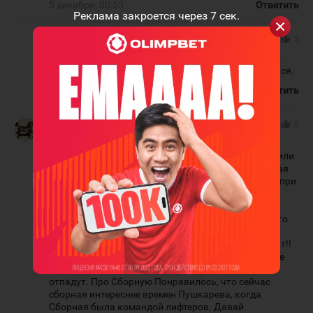
5 декабря, 00:55
Ответить
Реклама закроется через
7
сек.
Бейбут Султан
#
thumb_up
5
Нормально все в принципе. Он несколько раз
говорил, что он не волшебник, а только учиться.
5 декабря, 01:12
Ответить
Бейбут Султан
#
thumb_up
6
Интересный выпуск, много интересного.
Содержательный выпуск. В принципе как и говорили
болельщики Барыса, а не скабофильки, что лучшая
команда, результат и тренер это всё таки АПС, но при
этом ничего плохого не сказали ни про одного
тренера! И всё же отметили, про формальное
наигрывание молодых игроков! Кто захотел тот это
услышал! Понравилось про развитие!! Надеюсь
чиновники и хоккейные функционеры это услышат!!
Нельзя устраивать бесконечные отсевы! Доведите
вы детей до молодежки, а там случайные сами
отпадут. Про Сборную Понравилось, что сейчас
сборная интереснее времен Пушкарева, когда
Сборная была командой лифтеров. Давай