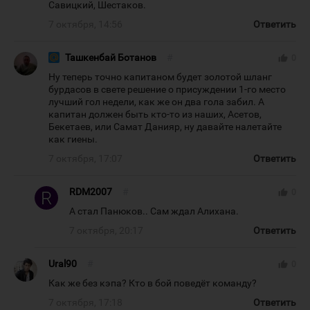
Савицкий, Шестаков.
7 октября, 14:56
Ответить
Ташкенбай Ботанов
#
thumb_up
0
Ну теперь точно капитаном будет золотой шланг
бурдасов в свете решение о присуждении 1-го место
лучший гол недели, как же он два гола забил. А
капитан должен быть кто-то из наших, Асетов,
Бекетаев, или Самат Данияр, ну давайте налетайте
как гиены.
7 октября, 17:07
Ответить
RDM2007
#
thumb_up
0
А стал Панюков.. Сам ждал Алихана.
7 октября, 20:17
Ответить
Ural90
#
thumb_up
0
Как же без кэпа? Кто в бой поведёт команду?
7 октября, 17:18
Ответить