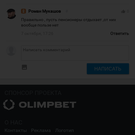
Роман Мукашов
#
thumb_up
0
Правильно , пусть пенсионеры отдыхает ,от них
вообще пользе нет
7 октября, 17:26
Ответить
insert_photo
НАПИСАТЬ
СПОНСОР ПРОЕКТА
О НАС
Контакты
Реклама
Логотип