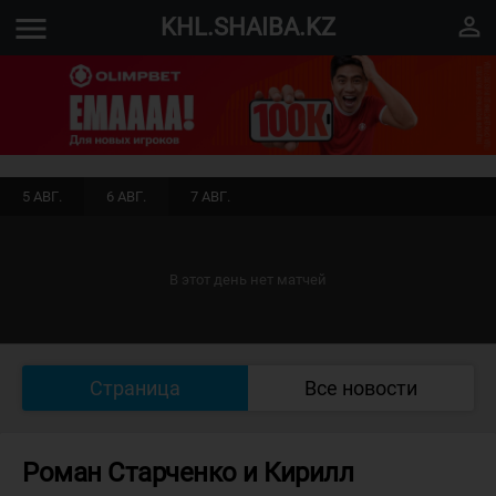
menu
perm_identity
KHL.SHAIBA.KZ
5 АВГ.
6 АВГ.
7 АВГ.
В этот день нет матчей
Страница
Все новости
Роман Старченко и Кирилл