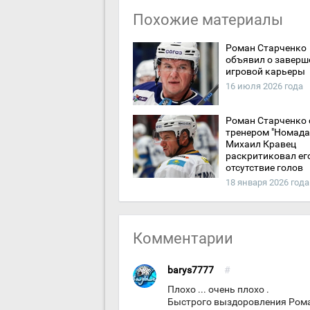
Похожие материалы
Роман Старченко
объявил о заверш
игровой карьеры
16 июля 2026 года
Роман Старченко 
тренером "Номада"
Михаил Кравец
раскритиковал ег
отсутствие голов
18 января 2026 года
Комментарии
barys7777
#
Плохо ... очень плохо .
Быстрого выздоровления Рома