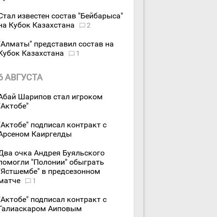
Стал известен состав "Бейбарыса"
на Кубок Казахстана
2
"Алматы" представил состав на
Кубок Казахстана
1
6 АВГУСТА
Абай Шарипов стал игроком
"Актобе"
"Актобе" подписал контракт с
Арсеном Каиргелды
Два очка Андрея Буяльского
помогли "Полонии" обыграть
"Ястшембе" в предсезонном
матче
1
"Актобе" подписал контракт с
Галиаскаром Аиповым