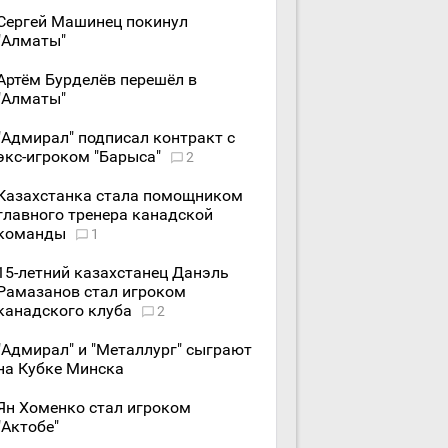
Сергей Машинец покинул
"Алматы"
Артём Бурделёв перешёл в
"Алматы"
"Адмирал" подписал контракт с
экс-игроком "Барыса"
2
Казахстанка стала помощником
главного тренера канадской
команды
1
15-летний казахстанец Данэль
Рамазанов стал игроком
канадского клуба
2
"Адмирал" и "Металлург" сыграют
на Кубке Минска
Ян Хоменко стал игроком
"Актобе"