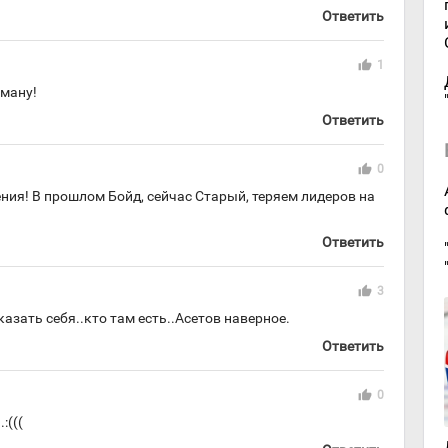
Ответить
thumb_up
1
ману!
Ответить
thumb_up
0
ия! В прошлом Бойд, сейчас Старый, теряем лидеров на
Ответить
thumb_up
3
зать себя..кто там есть..Асетов наверное.
Ответить
thumb_up
0
:(((