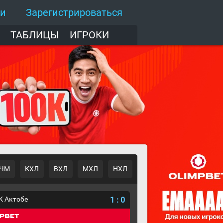
ти
Зарегистрироваться
ТАБЛИЦЫ
ИГРОКИ
ЧМ
КХЛ
ВХЛ
МХЛ
НХЛ
К Актобе
1
:
0