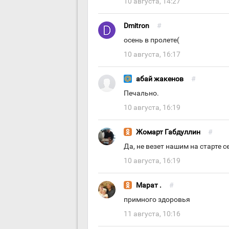
10 августа, 14:27
Dmitron
#
осень в пролете(
10 августа, 16:17
абай жакенов
#
Печально.
10 августа, 16:19
Жомарт Габдуллин
#
Да, не везет нашим на старте 
10 августа, 16:19
Марат .
#
примного здоровья
11 августа, 10:16