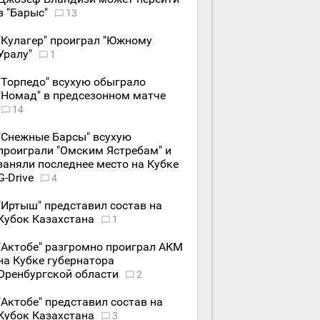
в "Барыс"
13
"Кулагер" проиграл "Южному
Уралу"
1
"Торпедо" всухую обыграло
"Номад" в предсезонном матче
14
"Снежные Барсы" всухую
проиграли "Омским Ястребам" и
заняли последнее место на Кубке
G-Drive
4
"Иртыш" представил состав на
Кубок Казахстана
1
"Актобе" разгромно проиграл АКМ
на Кубке губернатора
Оренбургской области
2
"Актобе" представил состав на
Кубок Казахстана
3