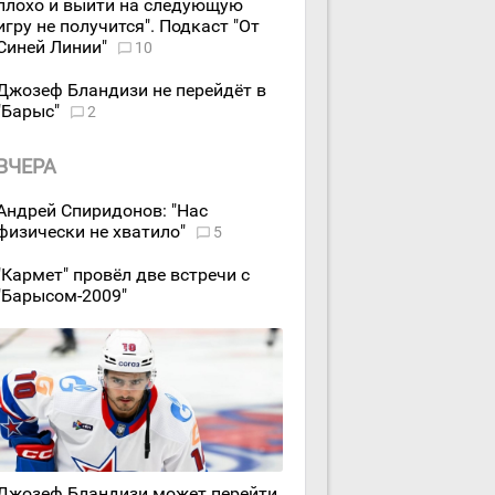
плохо и выйти на следующую
игру не получится". Подкаст "От
Синей Линии"
10
Джозеф Бландизи не перейдёт в
"Барыс"
2
ВЧЕРА
Андрей Спиридонов: "Нас
физически не хватило"
5
"Кармет" провёл две встречи с
"Барысом-2009"
Джозеф Бландизи может перейти