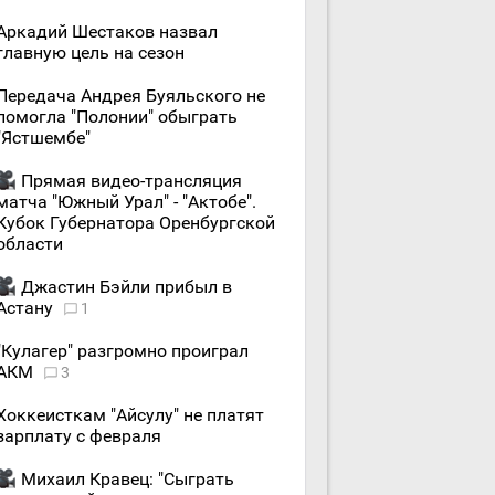
Аркадий Шестаков назвал
главную цель на сезон
Передача Андрея Буяльского не
помогла "Полонии" обыграть
"Ястшембе"
Прямая видео-трансляция
матча "Южный Урал" - "Актобе".
Кубок Губернатора Оренбургской
области
Джастин Бэйли прибыл в
Астану
1
"Кулагер" разгромно проиграл
АКМ
3
Хоккеисткам "Айсулу" не платят
зарплату с февраля
Михаил Кравец: "Сыграть