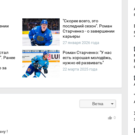
"Скорее всего, это
ении
последний сезон". Роман
Старченко - о завершении
карьеры
27 января 2026 года
стал
Роман Старченко: "У нас
. Ранее
есть хорошая молодёжь,
нужно её развивать"
о за
22 марта 2025 года
arrow_drop_down
Ветка
thumb_up
0
ну !