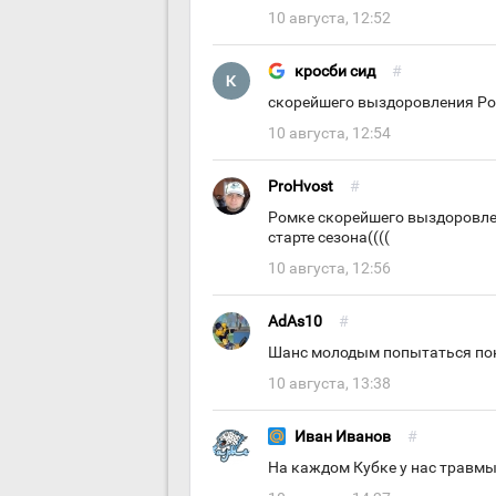
10 августа, 12:52
кросби сид
#
скорейшего выздоровления Ро
10 августа, 12:54
ProHvost
#
Ромке скорейшего выздоровлен
старте сезона((((
10 августа, 12:56
AdAs10
#
Шанс молодым попытаться пока
10 августа, 13:38
Иван Иванов
#
На каждом Кубке у нас травмы.