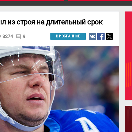
л из строя на длительный срок
ity
3274
9
comment
В ИЗБРАННОЕ