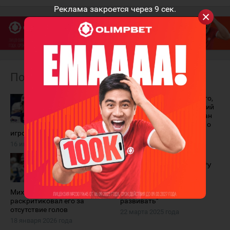
Реклама закроется через
9
сек.
Похожие материалы
Роман
"Скорее всего,
Старченко
это последний
объявил о
сезон". Роман
завершении
Старченко - о
игровой карьеры
завершении карьеры
16 июля 2026 года
27 января 2026 года
Роман
Роман
Старченко стал
Старченко: "У
тренером
нас есть
"Номада". Ранее
хорошая
Михаил Кравец
молодёжь, нужно её
раскритиковал его за
развивать"
отсутствие голов
22 марта 2025 года
18 января 2026 года