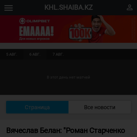
menu
perm_identity
KHL.SHAIBA.KZ
5 АВГ.
6 АВГ.
7 АВГ.
В этот день нет матчей
Страница
Все новости
Вячеслав Белан: "Роман Старченко