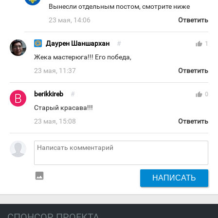
Вынесли отдельным постом, смотрите ниже
23 мая, 14:06
Ответить
Даурен Шаншархан
#
thumb_up
1
Жека мастерюга!!! Его победа,
23 мая, 11:37
Ответить
berikkireb
#
thumb_up
0
Старый красава!!!
23 мая, 15:08
Ответить
insert_photo
НАПИСАТЬ
СПОНСОР ПРОЕКТА