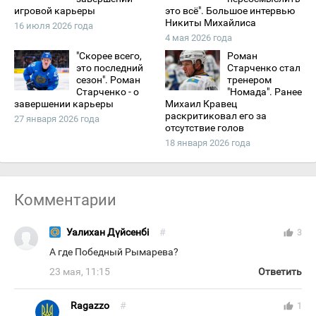
игровой карьеры
это всё". Большое интервью
Никиты Михайлиса
16 июля 2026 года
4 мая 2026 года
"Скорее всего,
Роман
это последний
Старченко стал
сезон". Роман
тренером
Старченко - о
"Номада". Ранее
завершении карьеры
Михаил Кравец
раскритиковал его за
27 января 2026 года
отсутствие голов
18 января 2026 года
Комментарии
Уалихан Дүйсенбі
#
thumb_up
3
А где Победный Рымарева?
23 мая, 11:15
Ответить
Ragazzo
#
thumb_up
1