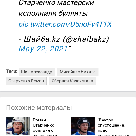
Старченко мастерски
исполнили буллиты
pic.twitter.com/U6noFv4T1X
- Шайба.kz (@shaibakz)
May 22, 2021
Теги:
Шин Александр
Михайлис Никита
Старченко Роман
Сборная Казахстана
Похожие материалы
Роман
"Внутри
Старченко
опустошение,
объявил о
надо
завершении
переосмыслить