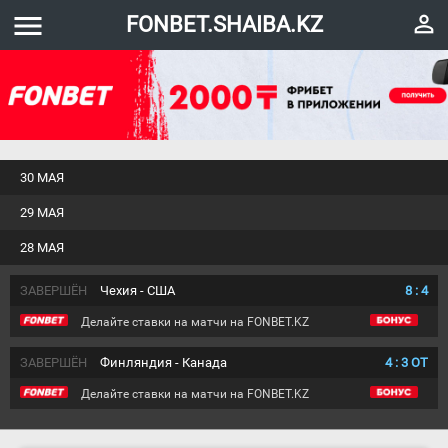
menu
perm_identity
FONBET.SHAIBA.KZ
30 МАЯ
29 МАЯ
28 МАЯ
ЗАВЕРШЁН
Чехия - США
8
:
4
Делайте ставки на матчи на FONBET.KZ
ЗАВЕРШЁН
Финляндия - Канада
4
:
3
ОТ
Делайте ставки на матчи на FONBET.KZ