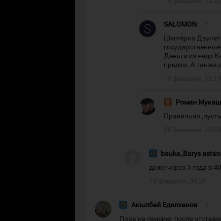
19 февраля, 12:2
SALOMON
#
Шестёрка Даулета
государственные 
Деньги из недр К
предки. А также 
19 февраля, 12:1
Роман Мукаш
Правильно ,пусть
20 февраля, 10:0
bauka_Barys astan
даже через 3 года в 4
19 февраля, 09:20
Акылбай Едилханов
#
Пора на пенсию, после отставк