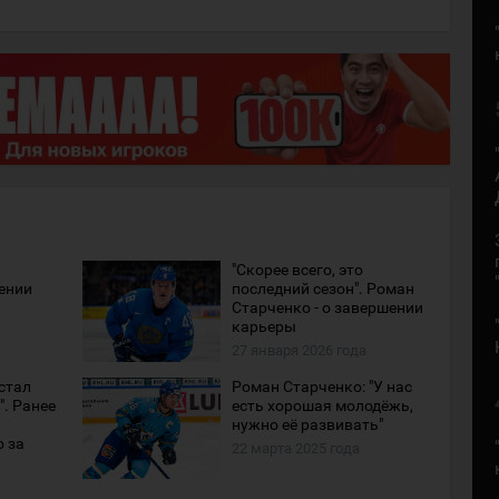
"Скорее всего, это
ении
последний сезон". Роман
Старченко - о завершении
карьеры
27 января 2026 года
стал
Роман Старченко: "У нас
. Ранее
есть хорошая молодёжь,
нужно её развивать"
о за
22 марта 2025 года