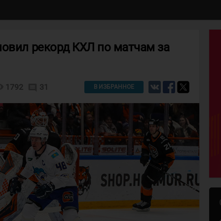
новил рекорд КХЛ по матчам за
lity
1792
31
comment
В ИЗБРАННОЕ