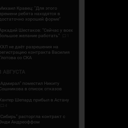
Михаил Кравец: "Для этого
времени ребята находятся в
достаточно хорошей форме"
Аркадий Шестаков: "Сейчас у всех
большое желание работать"
1
КХЛ не даёт разрешения на
регистрацию контракта Василия
Глотова со СКА
1 АВГУСТА
"Адмирал" поместил Никиту
Сошникова в список отказов
Хантер Шепард прибыл в Астану
4
"Сибирь" расторгла контракт с
Энди Андреоффом