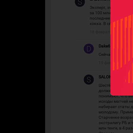
Эксперт, этого пенси
за 100 млн тенге не т
последнее место в Ко
хокка. В свое время е
18 февраля, 21:29
Dake6
#
Сейчас Старый пр
19 февраля, 00:2
SALOMON
#
Шестёрка Даулета,
должен понимать.
понимают, что в
исходы матчей не
набирает статы д
молодому. Приме
Старченке возрас
экстралигу РБ и 
млн тенге, в 4 ра