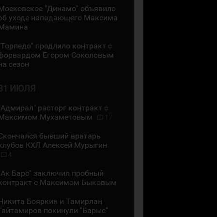
Московское "Динамо" объявило
об уходе нападающего Максима
Мамина
"Торпедо" продлило контракт с
форвардом Егором Соколовым
на сезон
31 ИЮЛЯ
"Адмирал" расторг контракт с
Максимом Мухаметовым
17
Скончался бывший вратарь
клубов КХЛ Алексей Мурыгин
4
"Ак Барс" заключил пробный
контракт с Максимом Быковым
Никита Бояркин и Тамирлан
Гайтамиров покинули "Барыс"