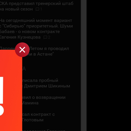
СКА представил тренерский штаб
на новый сезон
1
На сегодняшний момент вариант
с "Сибирью" приоритетный. Шуми
Бабаев - о новом контракте
Евгения Кузнецова
2
Даррен Диц: "Летом я проводил
много времени в Астане"
3 АВГУСТА
"Лада" подписала пробный
контракт с Дмитрием Шикиным
ЦСКА объявил о возвращении
Максима Мамина
СКА подписал контракт с
Василием Глотовым