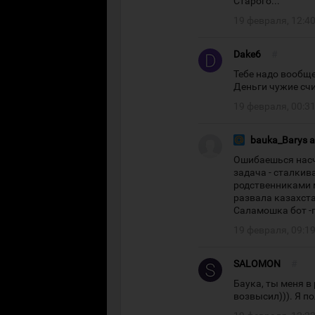
Старого...
19 февраля, 12:4
Dake6
#
Тебе надо вообще
Деньги чужие счи
19 февраля, 00:3
bauka_Barys 
Ошибаешься насче
задача - сталкив
родственниками 
развала казахста
Саламошка бот -п
19 февраля, 09:1
SALOMON
#
Баука, ты меня 
возвысил))). Я п