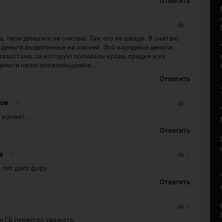
2
Ответить
thumb_up
1
, твои деньги я не считаю. Так что не шизди. Я считаю
деньги выделенные на хоккей. Это народные деньги.
азахстана, за которую поливали кровь предки и их
деньги налогоплательщиков...
9
Ответить
ов
#
thumb_up
1
 канает...
8
Ответить
a
#
thumb_up
1
0 лет даст фору
Ответить
thumb_up
6
и ГБ перестал уважать.