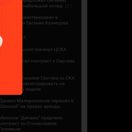
"Трактор" предложил Евгению
Кузнецову небольшой оклад
2
"Трактор" заинтересован в
подписании Евгения Кузнецова
2 АВГУСТА
Мак Холлоуэлл покинул ЦСКА
СКА подписал контракт с Сергеем
Ивановым
Контракт Василия Глотова со СКА
должны зарегистрировать на
следующей неделе
Даниил Малоросиянов перешёл в
"Шанхай" на правах аренды
Минское "Динамо" продлило
контракт со Станиславом
Галиевым