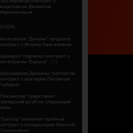
СКА подписал контракт с
защитником Даниилом
Миромановым
ВЧЕРА
Московское "Динамо" продлило
контракт с Игорем Ожигановым
"Адмирал" подписал контракт с
экс-игроком "Барыса"
2
"Шанхайские Драконы" расторгли
контракт с вратарём Патриком
Рыбаром
"Локомотив" представил
тренерский штаб на следующий
сезон
"Трактор" заключил пробный
контракт с нападающим Никитой
Сошниковым