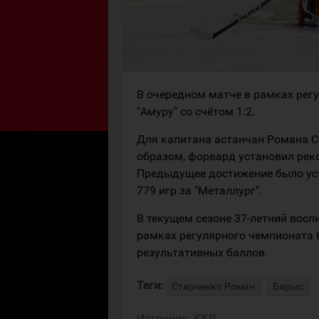
В очередном матче в рамках рег
"Амуру" со счётом 1:2.
Для капитана астанчан Романа Ст
образом, форвард установил реко
Предыдущее достижение было ус
779 игр за "Металлург".
В текущем сезоне 37-летний восп
рамках регулярного чемпионата К
результативных баллов.
Теги:
Старченко Роман
Барыс
Источник:
КХЛ