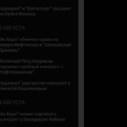
"Адмирал" и "Металлург" сыграют
на Кубке Минска
5 АВГУСТА
"Ак Барс" обменял права на
Амира Мифтахова в "Шанхайские
Драконы"
36-летний Пётр Хохряков
подписал пробный контракт с
"Нефтехимиком"
"Адмирал" расторгнет контракт с
Никитой Сошниковым
4 АВГУСТА
"Ак Барс" может подписать
контракт с Эвандером Кейном