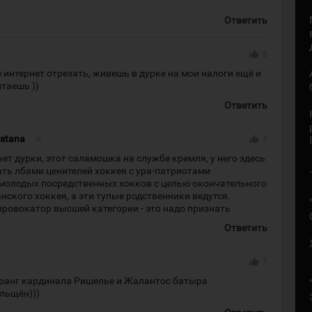
0
Ответить
thumb_up
8
 интернет отрезать, живешь в дурке на мои налоги ещё и
таешь ))
1
Ответить
astana
#
thumb_up
1
т дурки, этот саламошка на службе кремля, у него здесь
ать лбами ценителей хоккея с ура-патриотами
молодых посредственных хокков с целью окончательного
нского хоккея, а эти тупые родственники ведутся.
ровокатор высшей категории - это надо признать
9
Ответить
thumb_up
1
в ранг кардинала Ришелье и Жалантос батыра
ольщён)))