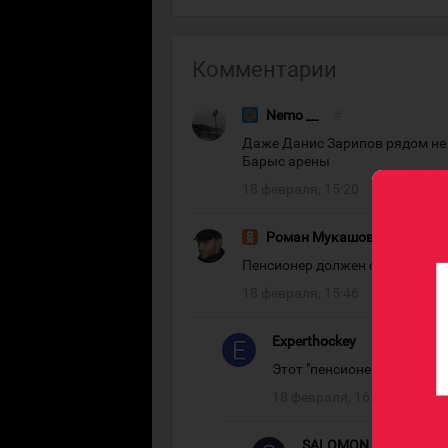
Комментарии
Nemo __
#
Даже Данис Зарипов рядом не 
Барыс арены
18 февраля, 15:20
Роман Мукашов
#
Пенсионер должен отдохнуть , 
18 февраля, 15:46
Experthockey
#
Этот "пенсионер" даст фо
18 февраля, 16:39
SALOMON
#