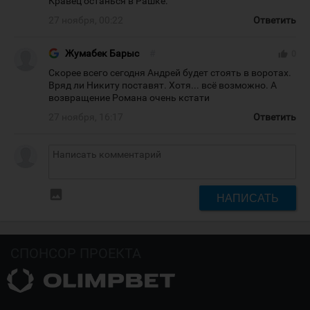
Кравец останься в Рашке.
27 ноября, 00:22
Ответить
Жумабек Барыс
#
thumb_up
0
Скорее всего сегодня Андрей будет стоять в воротах.
Вряд ли Никиту поставят. Хотя... всё возможно. А
возвращение Романа очень кстати
27 ноября, 16:17
Ответить
insert_photo
НАПИСАТЬ
СПОНСОР ПРОЕКТА