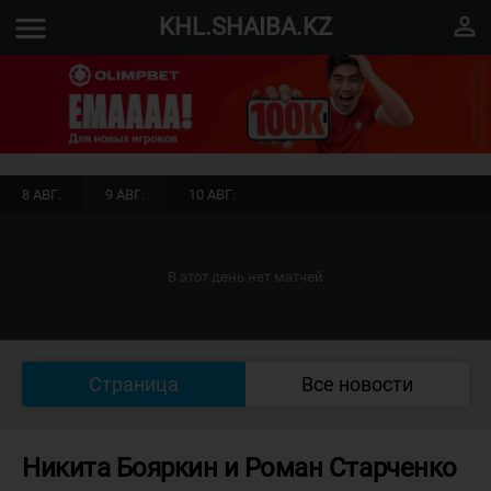
menu
perm_identity
KHL.SHAIBA.KZ
8 АВГ.
9 АВГ.
10 АВГ.
В этот день нет матчей
Страница
Все новости
Никита Бояркин и Роман Старченко