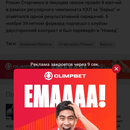
Роман Старченко в текущем сезоне провёл 8 матчей
в рамках регулярного чемпионата КХЛ за "Барыс" и
отметился одной результативной передачей. 6
ноября 39-летний форвард подписал с клубом
двусторонний контракт и был переведён в "Номад".
Теги:
Бояркин Никита
Старченко Роман
Барыс
Реклама закроется через
9
сек.
Похожие материалы
Роман
Никита
Старченко
Бояркин,
объявил о
Андрей Шутов
завершении
и...? Кто станет
игровой карьеры
третьим вратарём сборной