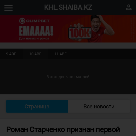
menu
perm_identity
KHL.SHAIBA.KZ
9 АВГ.
10 АВГ.
11 АВГ.
В этот день нет матчей
Страница
Все новости
Роман Старченко признан первой