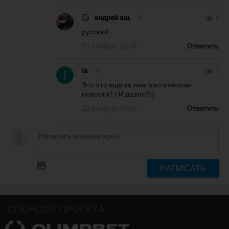
андрей ащ
#
thumb_up
4
русский
21 ноября, 23:59
Ответить
Is
#
thumb_up
1
Это что ещё за лингвистические
новости? ) И давно?))
22 ноября, 09:08
Ответить
insert_photo
НАПИСАТЬ
СПОНСОР ПРОЕКТА