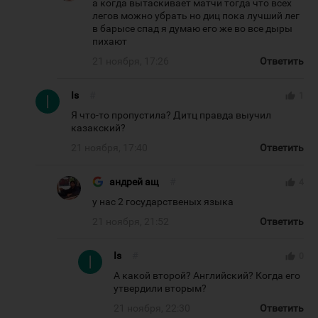
а когда вытаскивает матчи тогда что всех
легов можно убрать но диц пока лучший лег
в барысе спад я думаю его же во все дыры
пихают
21 ноября, 17:26
Ответить
Is
#
thumb_up
1
Я что-то пропустила? Дитц правда выучил
казакский?
21 ноября, 17:40
Ответить
андрей ащ
#
thumb_up
4
у нас 2 государственых языка
21 ноября, 21:52
Ответить
Is
#
thumb_up
0
А какой второй? Английский? Когда его
утвердили вторым?
21 ноября, 22:30
Ответить