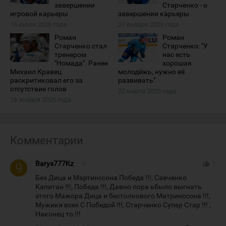
завершении
Старченко - о
игровой карьеры
завершении карьеры
16 июля 2026 года
27 января 2026 года
Роман
Роман
Старченко стал
Старченко: "У
тренером
нас есть
"Номада". Ранее
хорошая
Михаил Кравец
молодёжь, нужно её
раскритиковал его за
развивать"
отсутствие голов
22 марта 2025 года
18 января 2026 года
Комментарии
Barys777Kz
#
thumb_up
1
Без Дица и Мартинссона Победа !!!, Савченко
Капитан !!!, Победа !!!, Давно пора ьбыло выгнать
этого Мажора Дица и бестолкового Матринссона !!!,
Мужики всех С Победой !!!, Старченко Супер Стар !!! ,
Наконец то !!!