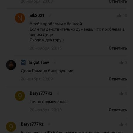
20 ноября, 23:08
Ответить
nik2021
#
thumb_up
10
У тебя проблемы с башкой
Если ты действительно думаешь что проблема в
одном Дице
Сходи к доктору )
20 ноября, 23:15
Ответить
Talgat Taev
#
thumb_up
3
Двоя Романа били лучшие
20 ноября, 23:09
Ответить
Barys777Kz
#
thumb_up
0
Точно подмеченно !
20 ноября, 23:10
Ответить
Barys777Kz
#
thumb_up
4
Руководство ФХРК услышьте уже нас Болельщиков,