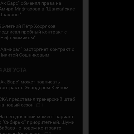
"Ак Барс" обменял права на
Амира Мифтахова в "Шанхайские
Драконы"
36-летний Пётр Хохряков
подписал пробный контракт с
"Нефтехимиком"
"Адмирал" расторгнет контракт с
Никитой Сошниковым
4 АВГУСТА
"Ак Барс" может подписать
контракт с Эвандером Кейном
СКА представил тренерский штаб
на новый сезон
1
На сегодняшний момент вариант
с "Сибирью" приоритетный. Шуми
Бабаев - о новом контракте
Евгения Кузнецова
2