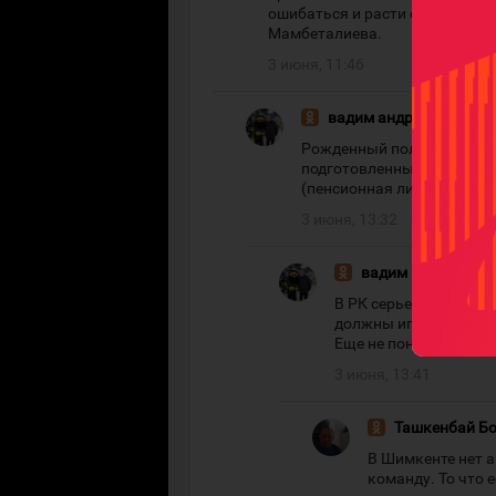
ошибаться и расти с полученн
Мамбеталиева.
3 июня, 11:46
вадим андриянов
#
Рожденный ползать летать
подготовленные ,соответс
(пенсионная лига),а како
3 июня, 13:32
вадим андриянов
В РК серьезный чемпи
должны играть в ВХЛ 
Еще не понятно, поче
3 июня, 13:41
Ташкенбай Б
В Шимкенте нет а
команду. То что 