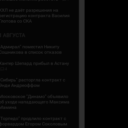
КХЛ не даёт разрешения на
регистрацию контракта Василия
Глотова со СКА
1 АВГУСТА
"Адмирал" поместил Никиту
Сошникова в список отказов
Хантер Шепард прибыл в Астану
4
"Сибирь" расторгла контракт с
Энди Андреоффом
Московское "Динамо" объявило
об уходе нападающего Максима
Мамина
"Торпедо" продлило контракт с
форвардом Егором Соколовым