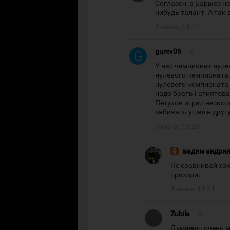
Согласен, а Барысе н
нибудь талант. А так
3 июня, 14:11
gurev06
#
У нас чемпионат нуле
нулевого чемпионата.
нулевого чемпионата 
надо брать Гатиятова
Петухов играл нескол
забивать ушел в друг
3 июня, 15:25
вадим андри
Не сравнивай хок
приходит.
4 июня, 11:21
Zubila
#
Думаешь очень ме