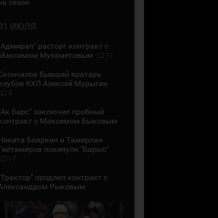
на сезон
31 ИЮЛЯ
"Адмирал" расторг контракт с
Максимом Мухаметовым
17
Скончался бывший вратарь
клубов КХЛ Алексей Мурыгин
4
"Ак Барс" заключил пробный
контракт с Максимом Быковым
Никита Бояркин и Тамирлан
Гайтамиров покинули "Барыс"
17
"Трактор" продлил контракт с
Александром Рыковым