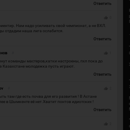
Ответить
thumb_up
0
риентир. Нам надо усиливать свой чемпионат, а не ВХЛ.
ды отдадим наша лига ослабится.
Ответить
янов
#
thumb_up
1
тянут команды мастеров,катки настроены, пхл пока до
в Казахстане молодежка пусть играют.
Ответить
ov
#
thumb_up
2
ть там где есть почва для его развития ! В Астане
лее в Шымкенте её нет.Хватит понтов идиотских !
Ответить
thumb_up
2