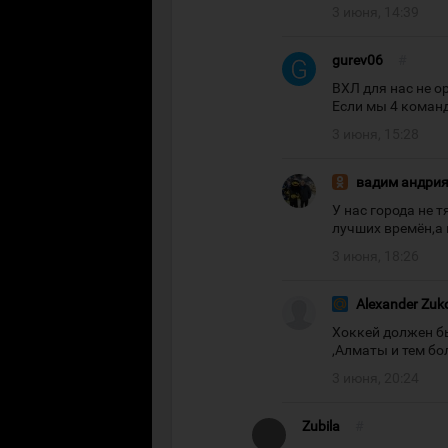
3 июня, 14:39
gurev06
#
ВХЛ для нас не о
Если мы 4 коман
3 июня, 15:28
вадим андри
У нас города не 
лучших времён,а 
3 июня, 18:26
Alexander Zuk
Хоккей должен бы
,Алматы и тем бо
3 июня, 20:24
Zubila
#