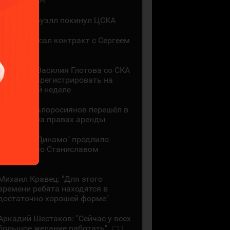
Мак Холлоуэлл покинул ЦСКА
СКА подписал контракт с Сергеем
Ивановым
Контракт Василия Глотова со СКА
должны зарегистрировать на
следующей неделе
Даниил Малоросиянов перешёл в
"Шанхай" на правах аренды
Минское "Динамо" продлило
контракт со Станиславом
Галиевым
Михаил Кравец: "Для этого
времени ребята находятся в
достаточно хорошей форме"
Аркадий Шестаков: "Сейчас у всех
большое желание работать"
1