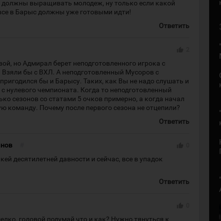
е должны выращивать молодеж, ну только если какой
 все в Барыс должны уже готовыми идти!
Ответить
thumb_up
2
вой, но Адмирал берет неподготовленного игрока с
 Взяли бы с ВХЛ. А неподготовленный Мусоров с
пригодился бы и Барысу. Таких, как Вы не надо слушать и
 с нулевого чемпионата. Когда то неподготовленный
ько сезонов со статами 5 очков примерно, а когда начал
ую команду. Почему после первого сезона не отцепили?
Ответить
янов
#
thumb_up
0
кей десятилетней давности и сейчас, все в упадок
Ответить
thumb_up
0
лко, головой подумай что и как? Нужно тянуться к