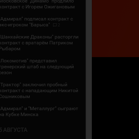
Московское "Динамо" продлило
контракт с Игорем Ожигановым
"Адмирал" подписал контракт с
экс-игроком "Барыса"
2
"Шанхайские Драконы" расторгли
контракт с вратарём Патриком
Рыбаром
"Локомотив" представил
тренерский штаб на следующий
сезон
"Трактор" заключил пробный
контракт с нападающим Никитой
Сошниковым
"Адмирал" и "Металлург" сыграют
на Кубке Минска
5 АВГУСТА