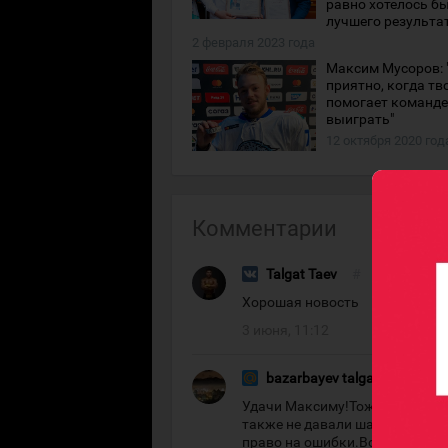
равно хотелось б
лучшего результа
2 февраля 2023 года
Максим Мусоров: 
приятно, когда тв
помогает команде
выиграть"
12 октября 2020 год
Комментарии
Talgat Taev
#
Хорошая новость
3 июня, 11:12
bazarbayev talgat
#
Удачи Максиму!Тоже долго ег
также не давали шанс заиграт
право на ошибки.Вот Мамбетал