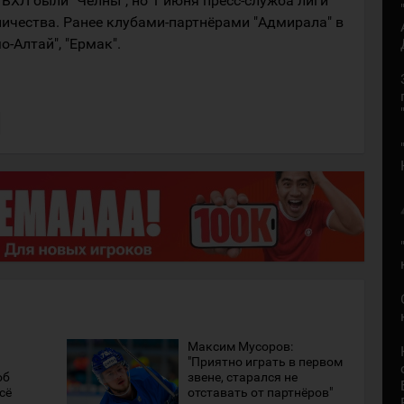
ВХЛ были "Челны", но 1 июня пресс-служба лиги
ичества. Ранее клубами-партнёрами "Адмирала" в
-Алтай", "Ермак".
Максим Мусоров:
"Приятно играть в первом
об
звене, старался не
сё
отставать от партнёров"