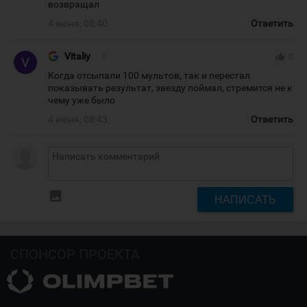
возвращал
4 июня, 08:40
Ответить
Vitaliy
#
thumb_up
0
Когда отсыпали 100 мультов, так и перестал
показывать результат, звезду поймал, стремится не к
чему уже было
4 июня, 08:43
Ответить
insert_photo
НАПИСАТЬ
СПОНСОР ПРОЕКТА