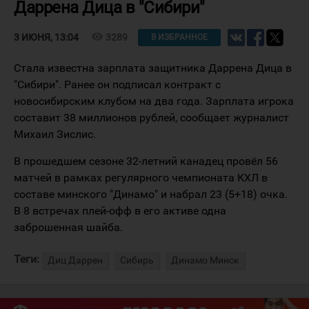
Даррена Дица в "Сибири"
visibility
3289
3 ИЮНЯ, 13:04
В ИЗБРАННОЕ
Стала известна зарплата защитника Даррена Дица в
"Сибири". Ранее он подписал контракт с
новосибирским клубом на два года. Зарплата игрока
составит 38 миллионов рублей, сообщает журналист
Михаил Зислис.
В прошедшем сезоне 32-летний канадец провёл 56
матчей в рамках регулярного чемпионата КХЛ в
составе минского "Динамо" и набрал 23 (5+18) очка.
В 8 встречах плей-офф в его активе одна
заброшенная шайба.
Теги:
Диц Даррен
Сибирь
Динамо Минск