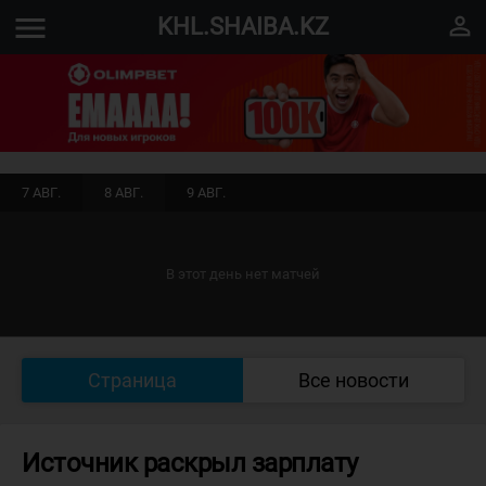
menu
perm_identity
KHL.SHAIBA.KZ
7 АВГ.
8 АВГ.
9 АВГ.
В этот день нет матчей
Страница
Все новости
Источник раскрыл зарплату