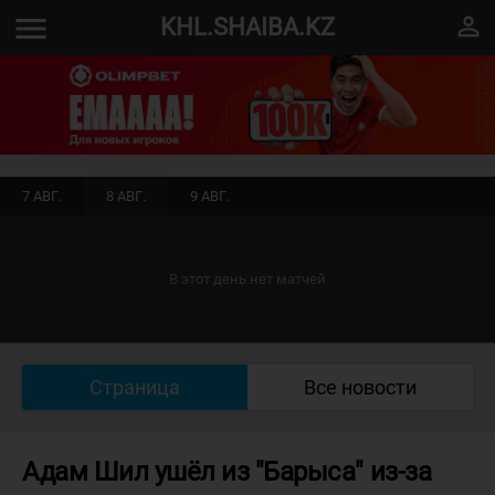
menu
perm_identity
KHL.SHAIBA.KZ
7 АВГ.
8 АВГ.
9 АВГ.
В этот день нет матчей
Страница
Все новости
Адам Шил ушёл из "Барыса" из-за