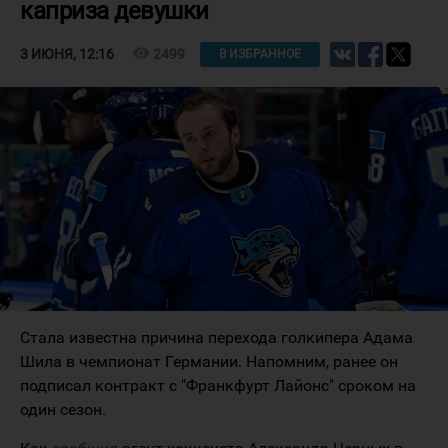
каприза девушки
visibility
2499
3 ИЮНЯ, 12:16
В ИЗБРАННОЕ
Стала известна причина перехода голкипера Адама
Шила в чемпионат Германии. Напомним, ранее он
подписал контракт с "Франкфурт Лайонс" сроком на
один сезон.