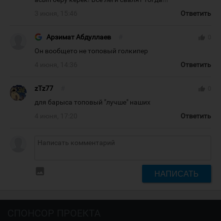
3 июня, 15:46
Ответить
Арзимат Абдуллаев
#
thumb_up
0
Он вообщето не топовый голкипер
4 июня, 14:36
Ответить
zTz77
#
thumb_up
0
для барыса топовый "лучше" наших
4 июня, 17:20
Ответить
insert_photo
НАПИСАТЬ
СПОНСОР ПРОЕКТА