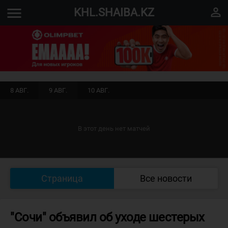
menu
perm_identity
KHL.SHAIBA.KZ
8 АВГ.
9 АВГ.
10 АВГ.
В этот день нет матчей
Страница
Все новости
"Сочи" объявил об уходе шестерых