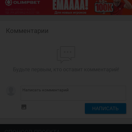
Комментарии
Будьте первым, кто оставит комментарий!
insert_photo
НАПИСАТЬ