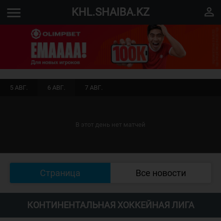
menu
perm_identity
KHL.SHAIBA.KZ
5 АВГ.
6 АВГ.
7 АВГ.
В этот день нет матчей
Страница
Все новости
КОНТИНЕНТАЛЬНАЯ ХОККЕЙНАЯ ЛИГА