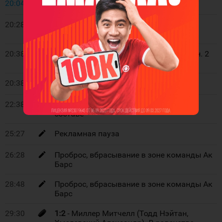
20:04
Начало 2 периода
20:28
Ак Барс. Замена вратаря на экстра-
полевого игрока
20:38
Удаление. Локомотив. 51 Фрэз Байрон. 2
мин. Удар клюшкой
20:38
Ак Барс. Вратарь в воротах
22:38
Команда Локомотив играет в полном
составе
25:27
Рекламная пауза
26:28
Проброс, вбрасывание в зоне команды Ак
Барс
28:48
Проброс, вбрасывание в зоне команды Ак
Барс
29:30
1:2
- Миллер Митчелл (Тодд Нэйтан,