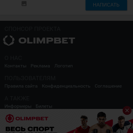
insert_photo
НАПИСАТЬ
СПОНСОР ПРОЕКТА
О НАС
Контакты
Реклама
Логотип
ПОЛЬЗОВАТЕЛЯМ
Правила сайта
Конфиденциальность
Соглашение
А ТАКЖЕ
Информеры
Билеты
СОЦИАЛЬНЫЕ СЕТИ