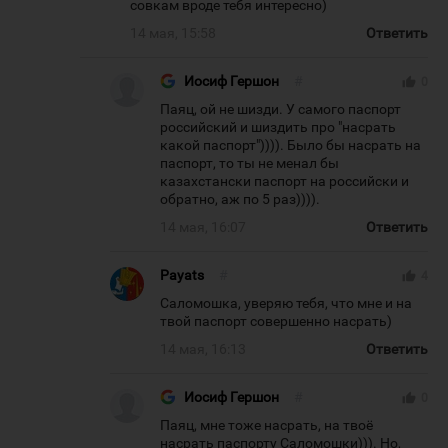
совкам вроде тебя интересно)
14 мая, 15:58
Ответить
Иосиф Гершон
#
thumb_up
0
Паяц, ой не шизди. У самого паспорт
российский и шиздить про "насрать
какой паспорт")))). Было бы насрать на
паспорт, то ты не менал бы
казахстански паспорт на российски и
обратно, аж по 5 раз)))).
14 мая, 16:07
Ответить
Payats
#
thumb_up
4
Саломошка, уверяю тебя, что мне и на
твой паспорт совершенно насрать)
14 мая, 16:13
Ответить
Иосиф Гершон
#
thumb_up
0
Паяц, мне тоже насрать, на твоё
насрать паспорту Саломошки))). Но,