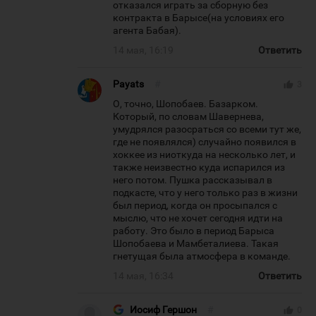
отказался играть за сборную без
контракта в Барысе(на условиях его
агента Бабая).
14 мая, 16:19
Ответить
Payats
#
thumb_up
3
О, точно, Шопобаев. Базарком.
Который, по словам Шавернева,
умудрялся разосраться со всеми тут же,
где не появлялся) случайно появился в
хоккее из ниоткуда на несколько лет, и
также неизвестно куда испарился из
него потом. Пушка рассказывал в
подкасте, что у него только раз в жизни
был период, когда он просыпался с
мыслю, что не хочет сегодня идти на
работу. Это было в период Барыса
Шопобаева и Мамбеталиева. Такая
гнетущая была атмосфера в команде.
14 мая, 16:34
Ответить
Иосиф Гершон
#
thumb_up
0