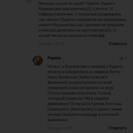
Феонор, какой он свой? Чужой. Одного
Корешкова нам хватило))), с почти 14
подряд поражень, с насратый раздевалка,
где хокки с будуна приходили на тренировку,
самого Корешкова как тренера не уважали,
команда делилась на группировки))). С
кучей легов не прошла в плейофф.
14 мая, 15:19
Ответить
Payats
#
thumb_up
3
Ну вот, у Корешкова команда с будуна
играла и умудрялась в лидерах быть,
пока базарком (забыл уже его
фамилию) не разосрался со всей
командой и она не забила на игру.
Потом пришел спаситель Галым,
который повез на ЧМ в первом
дивизионе 10 легов (отцепив Асетова,
Савицкого, Шестакова) и даже с ними
не смог вывести команду в элитный
дивизион)
14 мая, 16:03
Ответить