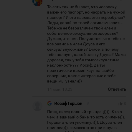
То есть так не бывает, что человеку
важен его паспорт, но насрать на чужой
паспорт? И это называется переобулся?
Лады, давай по твоей логике мыслить.
Тебе же не безразличен твой член и
собственное сексуальное здоровье?
Думаю, что нет. Получается, что тебе не
все равно на член Доуса и его
сексуальную жизнь? Е-моё, а почему
тебя волнует, какой член у Доуса? Мама
дорогая, так у тебя гомосексуалтные
наклонности??? Йосиф, да ты
практически каминг-аут на шайбе
совершил, какие интересные о тебе
вещи мы узнали))
14 мая, 18:23
Ответить
Иосиф Гершон
#
thumb_up
0
Паяц, писец полный трындец)))). Кто о
чем, а вшивый о бане, то есть о члене))).
Гершона член упоминул))), Доуса член
приплел))), гомосекство притянул в