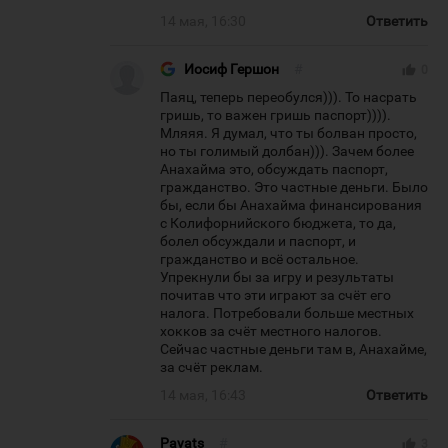
14 мая, 16:30
Ответить
Иосиф Гершон
#
thumb_up
0
Паяц, теперь переобулся))). То насрать
гришь, то важен гришь паспорт)))).
Мляяя. Я думал, что ты болван просто,
но ты голимый долбан))). Зачем более
Анахайма это, обсуждать паспорт,
гражданство. Это частные деньги. Было
бы, если бы Анахайма финансирования
с Колифорнийского бюджета, то да,
болел обсуждали и паспорт, и
гражданство и всё остальное.
Упрекнули бы за игру и результаты
почитав что эти играют за счёт его
налога. Потребовали больше местных
хокков за счёт местного налогов.
Сейчас частные деньги там в, Анахайме,
за счёт реклам.
14 мая, 16:43
Ответить
Payats
#
thumb_up
3