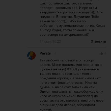
факт остаётся фактом, ты менял
паспорт несколько раз. И при этом
твердишь "насрать на паспорт")))). Это
гнидство. Блевотно. Двуличие. Тебе
важен паспорт))). Ибо ты по
собственному желанию менял их. Когда
выгода будет, то ты поменяешь и
роспаспорт на американски)))
14 мая, 16:23
Ответить
Payats
#
thumb_up
4
Так любому человеку его паспорт
важен. Мне и постель моя важна, но в
чужие я не лезу) В НХЛ указывается
только один показатель - место
рождения игрока, и в зависимости от
него стоит флажок страны. Или ты
думаешь на сайтах Анахайма или
Эдмонтона фанаты тоже обсуждают, у
кого из игроков какой паспорт?) да
всем там на это насрать, никто не лезет
в личные дела игрока, обсуждают
хоккей.