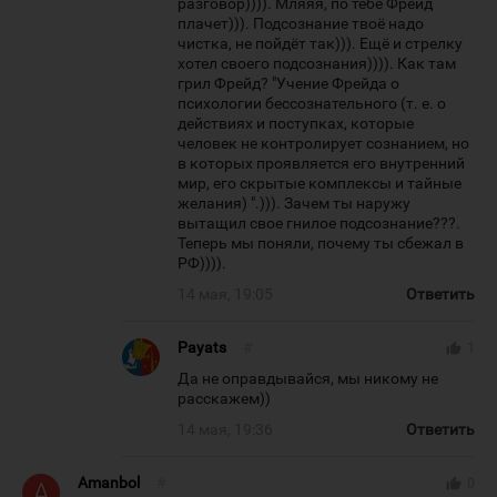
разговор)))). Мляяя, по тебе Фрейд
плачет))). Подсознание твоё надо
чистка, не пойдёт так))). Ещё и стрелку
хотел своего подсознания)))). Как там
грил Фрейд? "Учение Фрейда о
психологии бессознательного (т. е. о
действиях и поступках, которые
человек не контролирует сознанием, но
в которых проявляется его внутренний
мир, его скрытые комплексы и тайные
желания) ".))). Зачем ты наружу
вытащил свое гнилое подсознание???.
Теперь мы поняли, почему ты сбежал в
РФ)))).
14 мая, 19:05
Ответить
Payats
#
thumb_up
1
Да не оправдывайся, мы никому не
расскажем))
14 мая, 19:36
Ответить
Amanbol
#
thumb_up
0