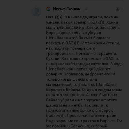
Иосиф Гершон
#
thumb_up
0
Паяц,)))). В начале да, играли, пока не
узнали, какой тренер тюфяк))). Хокки
манупулировали им. Хокки, заставили
Корешкова, чтобы он убедил
Шопабаева чтоб 0а счёт бюджета
поехать в ОАЭ)) 8. И там кокки кутили,
нах послали тренера с его
тренировками. Прыгали с парашюта,
бухали. Как только приехали с ОАЭ, то
писец полный трындец случился. А ведь
Шопабаев как настоящий джигит
доверия, Корешков, не бросил его. И
только когда шансы стали
математикой, то уволили. Шопабаев
боролся с Бабаем. Открыл людям глаза
на этого шарлатана. А ведь был прав.
Сейчас убрали и не подпускают этого
шарлатана к клубу. Так слили то
Галыма опытные хокки в сговоре с
Бабаем))). Просто начисто не играли.
Ради хороших контрактов в Барысе. Ты
же помнишь Савченко, который