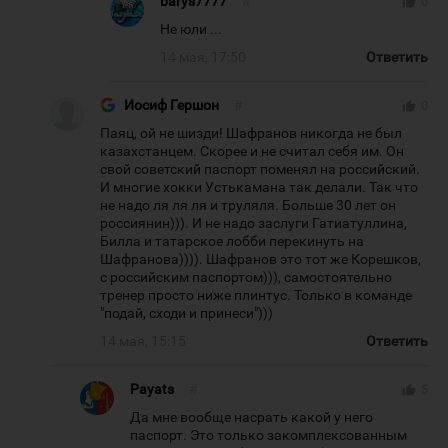
barys7777
#
thumb_up
0
Не юли ...
14 мая, 17:50
Ответить
Иосиф Гершон
#
thumb_up
0
Паяц, ой не шизди! Шафранов никогда не был
казахстанцем. Скорее и не считал себя им. Он
свой советский паспорт поменял на российский.
И многие хокки Устькамана так делали. Так что
не надо ля ля ля и труляля. Больше 30 лет он
россиянин))). И не надо заслуги Гатиатуллина,
Билла и татарское лобби перекинуть на
Шафранова)))). Шафранов это тот же Корешков,
с российским паспортом))), самостоятельно
тренер просто ниже плинтус. Только в команде
"подай, сходи и принеси")))
14 мая, 15:15
Ответить
Payats
#
thumb_up
5
Да мне вообще насрать какой у него
паспорт. Это только закомплексованным