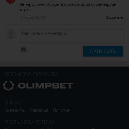
Интересно посмотреть комментарии после первой
игры.
14 мая, 08:18
Ответить
insert_photo
НАПИСАТЬ
СПОНСОР ПРОЕКТА
О НАС
Контакты
Реклама
Логотип
ПОЛЬЗОВАТЕЛЯМ