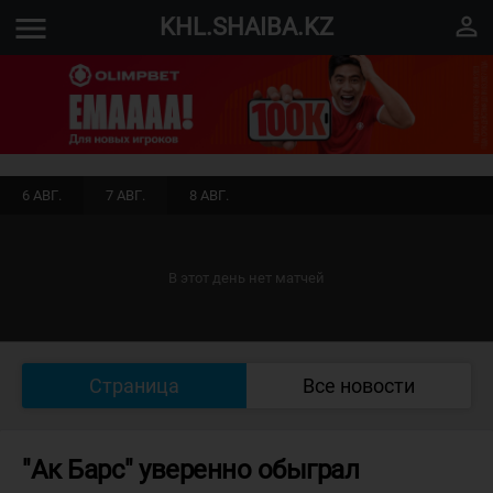
menu
perm_identity
KHL.SHAIBA.KZ
6 АВГ.
7 АВГ.
8 АВГ.
В этот день нет матчей
Страница
Все новости
"Ак Барс" уверенно обыграл