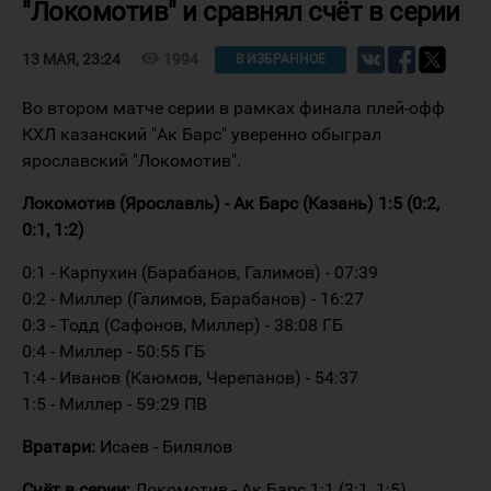
"Локомотив" и сравнял счёт в серии
visibility
1994
13 МАЯ, 23:24
В ИЗБРАННОЕ
Во втором матче серии в рамках финала плей-офф
КХЛ казанский "Ак Барс" уверенно обыграл
ярославский "Локомотив".
Локомотив (Ярославль) - Ак Барс (Казань) 1:5 (0:2,
0:1, 1:2)
0:1 - Карпухин (Барабанов, Галимов) - 07:39
0:2 - Миллер (Галимов, Барабанов) - 16:27
0:3 - Тодд (Сафонов, Миллер) - 38:08 ГБ
0:4 - Миллер - 50:55 ГБ
1:4 - Иванов (Каюмов, Черепанов) - 54:37
1:5 - Миллер - 59:29 ПВ
Вратари:
Исаев - Билялов
Счёт в серии:
Локомотив - Ак Барс 1:1 (3:1, 1:5)