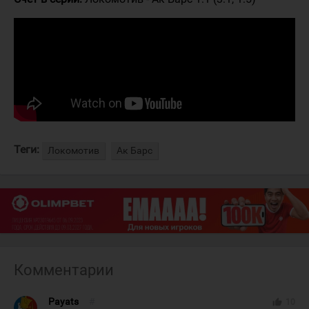
Теги:
Локомотив
Ак Барс
Комментарии
Payats
#
thumb_up
10