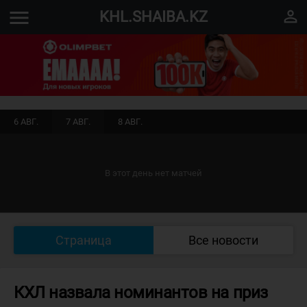
menu
perm_identity
KHL.SHAIBA.KZ
6 АВГ.
7 АВГ.
8 АВГ.
В этот день нет матчей
Страница
Все новости
КХЛ назвала номинантов на приз