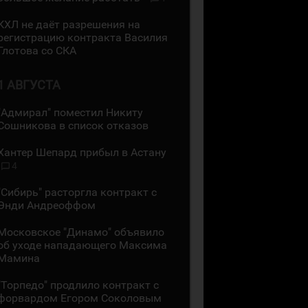
КХЛ не даёт разрешения на
регистрацию контракта Василия
Глотова со СКА
1 АВГУСТА
"Адмирал" поместил Никиту
Сошникова в список отказов
Хантер Шепард прибыл в Астану
4
"Сибирь" расторгла контракт с
Энди Андреоффом
Московское "Динамо" объявило
об уходе нападающего Максима
Мамина
"Торпедо" продлило контракт с
форвардом Егором Соколовым