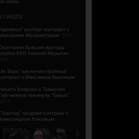
на сезон
31 ИЮЛЯ
"Адмирал" расторг контракт с
Максимом Мухаметовым
17
Скончался бывший вратарь
клубов КХЛ Алексей Мурыгин
4
"Ак Барс" заключил пробный
контракт с Максимом Быковым
Никита Бояркин и Тамирлан
Гайтамиров покинули "Барыс"
17
"Трактор" продлил контракт с
Александром Рыковым