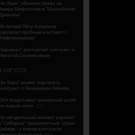
"Ак Барс" обменял права на
Амира Мифтахова в "Шанхайские
Драконы"
36-летний Пётр Хохряков
подписал пробный контракт с
"Нефтехимиком"
"Адмирал" расторгнет контракт с
Никитой Сошниковым
4 АВГУСТА
"Ак Барс" может подписать
контракт с Эвандером Кейном
СКА представил тренерский штаб
на новый сезон
1
На сегодняшний момент вариант
с "Сибирью" приоритетный. Шуми
Бабаев - о новом контракте
Евгения Кузнецова
2