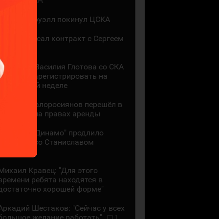
Мак Холлоуэлл покинул ЦСКА
СКА подписал контракт с Сергеем
Ивановым
Контракт Василия Глотова со СКА
должны зарегистрировать на
следующей неделе
Даниил Малоросиянов перешёл в
"Шанхай" на правах аренды
Минское "Динамо" продлило
контракт со Станиславом
Галиевым
Михаил Кравец: "Для этого
времени ребята находятся в
достаточно хорошей форме"
Аркадий Шестаков: "Сейчас у всех
большое желание работать"
1