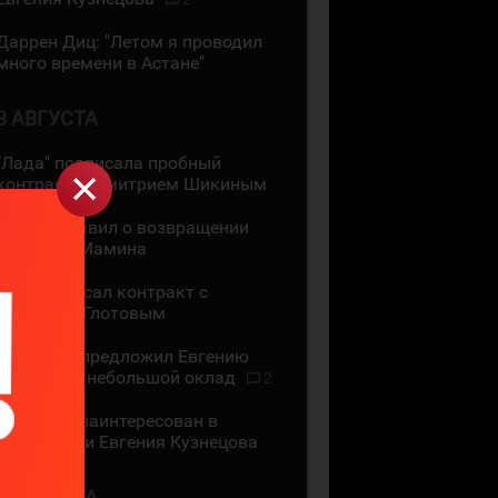
Даррен Диц: "Летом я проводил
много времени в Астане"
3 АВГУСТА
"Лада" подписала пробный
контракт с Дмитрием Шикиным
ЦСКА объявил о возвращении
Максима Мамина
СКА подписал контракт с
Василием Глотовым
"Трактор" предложил Евгению
Кузнецову небольшой оклад
2
"Трактор" заинтересован в
подписании Евгения Кузнецова
2 АВГУСТА