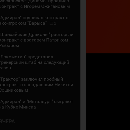
Московское "Динамо" продлило
контракт с Игорем Ожигановым
"Адмирал" подписал контракт с
экс-игроком "Барыса"
2
"Шанхайские Драконы" расторгли
контракт с вратарём Патриком
Рыбаром
"Локомотив" представил
тренерский штаб на следующий
сезон
"Трактор" заключил пробный
контракт с нападающим Никитой
Сошниковым
"Адмирал" и "Металлург" сыграют
на Кубке Минска
ВЧЕРА