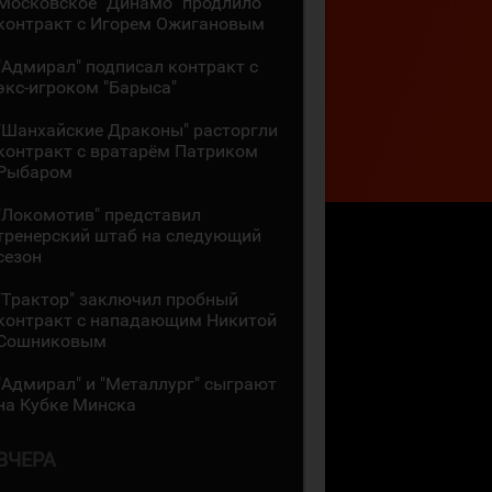
Московское "Динамо" продлило
контракт с Игорем Ожигановым
"Адмирал" подписал контракт с
экс-игроком "Барыса"
"Шанхайские Драконы" расторгли
контракт с вратарём Патриком
Рыбаром
"Локомотив" представил
тренерский штаб на следующий
сезон
"Трактор" заключил пробный
контракт с нападающим Никитой
Сошниковым
"Адмирал" и "Металлург" сыграют
на Кубке Минска
ВЧЕРА