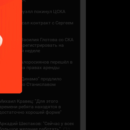
Мак Холлоуэлл покинул ЦСКА
СКА подписал контракт с Сергеем
Ивановым
Контракт Василия Глотова со СКА
должны зарегистрировать на
следующей неделе
Даниил Малоросиянов перешёл в
"Шанхай" на правах аренды
Минское "Динамо" продлило
контракт со Станиславом
Галиевым
Михаил Кравец: "Для этого
времени ребята находятся в
достаточно хорошей форме"
Аркадий Шестаков: "Сейчас у всех
большое желание работать"
1