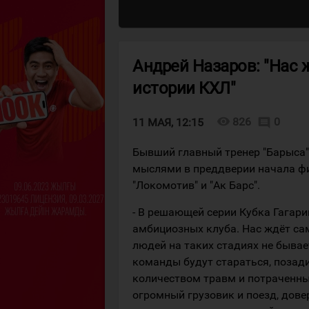
Андрей Назаров: "Нас
истории КХЛ"
visibility
826
0
comment
11 МАЯ, 12:15
Бывший главный тренер "Барыса"
мыслями в преддверии начала фи
"Локомотив" и "Ак Барс".
- В решающей серии Кубка Гагари
амбициозных клуба. Нас ждёт са
людей на таких стадиях не бывает
команды будут стараться, позад
количеством травм и потраченных
огромный грузовик и поезд, дов