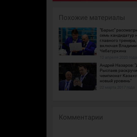
Похожие материалы
"Барыс" рассматр
семь кандидатур н
главного тренера,
включая Владими
Чебатуркина
12 апреля 2020 года
Андрей Назаров: 
Рыспаев раскруч
чемпионат Казахс
новый уровень"
22 марта 2017 года
Комментарии