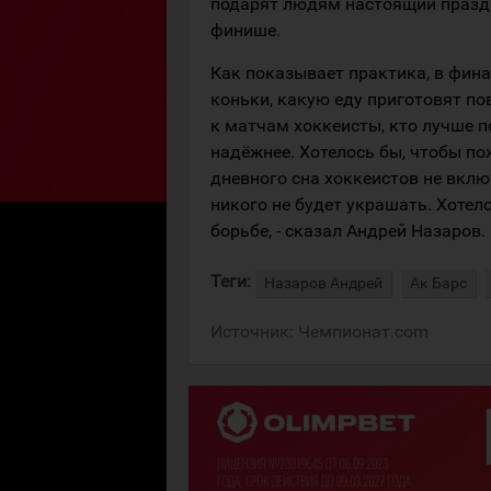
подарят людям настоящий праздн
финише.
Как показывает практика, в фин
коньки, какую еду приготовят п
к матчам хоккеисты, кто лучше п
надёжнее. Хотелось бы, чтобы по
дневного сна хоккеистов не вклю
никого не будет украшать. Хотел
борьбе, - сказал Андрей Назаров.
Теги:
Назаров Андрей
Ак Барс
Источник:
Чемпионат.com