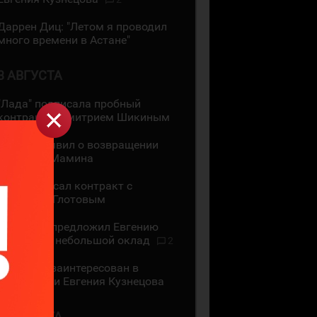
Даррен Диц: "Летом я проводил
много времени в Астане"
3 АВГУСТА
"Лада" подписала пробный
контракт с Дмитрием Шикиным
ЦСКА объявил о возвращении
Максима Мамина
СКА подписал контракт с
Василием Глотовым
"Трактор" предложил Евгению
Кузнецову небольшой оклад
2
"Трактор" заинтересован в
подписании Евгения Кузнецова
2 АВГУСТА