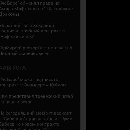
"Ак Барс" обменял права на
Амира Мифтахова в "Шанхайские
Драконы"
36-летний Пётр Хохряков
подписал пробный контракт с
"Нефтехимиком"
"Адмирал" расторгнет контракт с
Никитой Сошниковым
4 АВГУСТА
"Ак Барс" может подписать
контракт с Эвандером Кейном
СКА представил тренерский штаб
на новый сезон
На сегодняшний момент вариант
с "Сибирью" приоритетный. Шуми
Бабаев - о новом контракте
Евгения Кузнецова
2