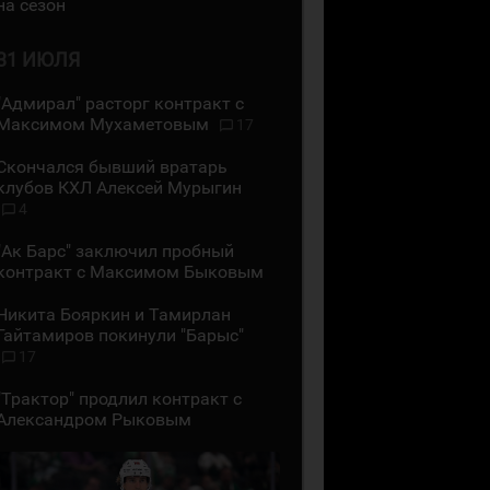
на сезон
31 ИЮЛЯ
"Адмирал" расторг контракт с
Максимом Мухаметовым
17
Скончался бывший вратарь
клубов КХЛ Алексей Мурыгин
4
"Ак Барс" заключил пробный
контракт с Максимом Быковым
Никита Бояркин и Тамирлан
Гайтамиров покинули "Барыс"
17
"Трактор" продлил контракт с
Александром Рыковым