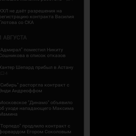
КХЛ не даёт разрешения на
регистрацию контракта Василия
Глотова со СКА
1 АВГУСТА
"Адмирал" поместил Никиту
Сошникова в список отказов
Хантер Шепард прибыл в Астану
4
"Сибирь" расторгла контракт с
Энди Андреоффом
Московское "Динамо" объявило
об уходе нападающего Максима
Мамина
"Торпедо" продлило контракт с
форвардом Егором Соколовым