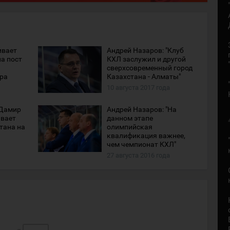
ивает
Андрей Назаров: "Клуб
а пост
КХЛ заслужил и другой
сверхсовременный город
ра
Казахстана - Алматы"
10 августа 2017 года
"Дамир
Андрей Назаров: "На
ивает
данном этапе
тана на
олимпийская
квалификация важнее,
чем чемпионат КХЛ"
27 августа 2016 года