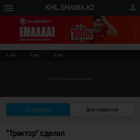
menu
perm_identity
KHL.SHAIBA.KZ
6 АВГ.
7 АВГ.
8 АВГ.
В этот день нет матчей
Страница
Все новости
"Трактор" сделал