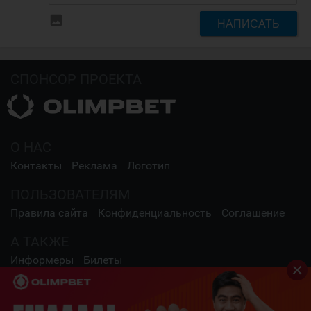
insert_photo
НАПИСАТЬ
СПОНСОР ПРОЕКТА
О НАС
Контакты
Реклама
Логотип
ПОЛЬЗОВАТЕЛЯМ
Правила сайта
Конфиденциальность
Соглашение
А ТАКЖЕ
Информеры
Билеты
СОЦИАЛЬНЫЕ СЕТИ