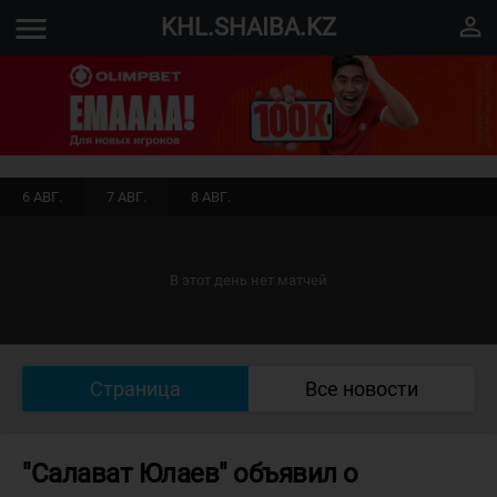
menu
perm_identity
KHL.SHAIBA.KZ
6 АВГ.
7 АВГ.
8 АВГ.
В этот день нет матчей
Страница
Все новости
"Салават Юлаев" объявил о