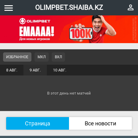
menu
perm_identity
OLIMPBET.SHAIBA.KZ
ИЗБРАННОЕ
МХЛ
ВХЛ
8 АВГ.
9 АВГ.
10 АВГ.
В этот день нет матчей
Страница
Все новости