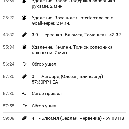
16:54
Удаление. Вайсе. Задержка соперника
руками. 2 мин.
25:22
Удаление. Возенилек. Interference on a
Goalkeeper. 2 мин.
43:32
3:0 - Червенка (Блюмел, Томашек) - 43:32
55:34
Удаление. Кемпни. Толчок соперника
клюшкой. 2 мин.
56:24
Сёгор ушёл
57:30
3:1 - Аагаард (Олесен, Бличфелд) -
57:30PP1,EA
57:30
Сёгор пришёл
57:55
Сёгор ушёл
59:08
4:1 - Блюмел (Седлак, Червенка) - 59:08 ПВ