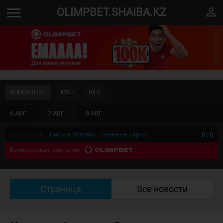
menu
perm_identity
OLIMPBET.SHAIBA.KZ
ИЗБРАННОЕ
МХЛ
ВХЛ
6 АВГ.
7 АВГ.
8 АВГ.
07/08 17:00
Омские Ястребы - Снежные Барсы
0
:
0
Букмекерская компания
Страница
Все новости