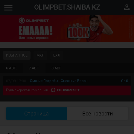
menu
perm_identity
OLIMPBET.SHAIBA.KZ
ИЗБРАННОЕ
МХЛ
ВХЛ
6 АВГ.
7 АВГ.
8 АВГ.
07/08 17:00
Омские Ястребы - Снежные Барсы
0
:
0
Букмекерская компания
Страница
Все новости