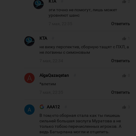
KTA
#
thumb_up
2
эти точно не помогут, лишь может
уровняют шанс
7 мая, 22:35
Ответить
KTA
#
thumb_up
1
не вижу перспектив, сборную тащят с ПХЛ, а
не логвины с симоновым
7 мая, 22:34
Ответить
AlgaQazaqstan
#
thumb_up
0
*влетим
7 мая, 22:35
Ответить
AAA12
#
thumb_up
3
В том,что сборная стала как ты пишешь
сильней большая заслуга Муратова а не
только тобою перечисленных игроков. А
ведь Батырлана могли и отцепить.