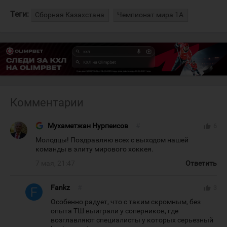
Теги:
Сборная Казахстана
Чемпионат мира 1А
Комментарии
Мухаметжан Нурпеисов
#
thumb_up
6
Молодцы! Поздравляю всех с выходом нашей
команды в элиту мирового хоккея.
7 мая, 21:47
Ответить
Fankz
#
thumb_up
3
Особенно радует, что с таким скромным, без
опыта ТШ выиграли у соперников, где
возглавляют специалисты у которых серьезный