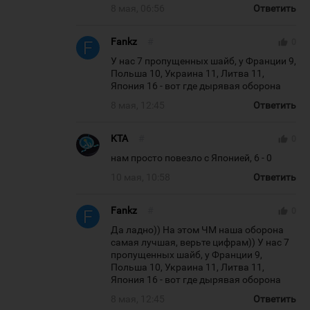
8 мая, 06:56
Ответить
Fankz
#
thumb_up
0
У нас 7 пропущенных шайб, у Франции 9,
Польша 10, Украина 11, Литва 11,
Япония 16 - вот где дырявая оборона
8 мая, 12:45
Ответить
KTA
#
thumb_up
0
нам просто повезло с Японией, 6 - 0
10 мая, 10:58
Ответить
Fankz
#
thumb_up
0
Да ладно)) На этом ЧМ наша оборона
самая лучшая, верьте цифрам)) У нас 7
пропущенных шайб, у Франции 9,
Польша 10, Украина 11, Литва 11,
Япония 16 - вот где дырявая оборона
8 мая, 12:45
Ответить