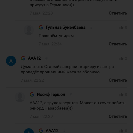
приедут в Германию))).
7 мая, 22:28
Ответить
Гульназ Букенбаева
#
thumb_up
0
Поживём -увидим
7 мая, 22:34
Ответить
AAA12
#
thumb_up
2
Думаю, что Старый завершит карьеру и завтра
проведёт прощальный матч за сборную.
7 мая, 22:22
Ответить
Иосиф Гершон
#
thumb_up
0
ААА12, с трудом верится. Может он хочет побить
рекорд Назарбаева)))
7 мая, 22:29
Ответить
AAA12
#
thumb_up
0