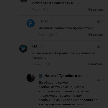
Может это и лучше в элите...!?!
7 мая, 23:11
Ответить
Fankz
#
thumb_up
2
Именно) Главное там прописаться
8 мая, 00:35
Ответить
KTA
#
thumb_up
0
мы не можем обороняться, Украина это
показала
8 мая, 06:20
Ответить
Николай Тулепбергенов
#
thumb_up
1
Да оборона самое
слабое место команды,что с
воротчиками случилось,совсем
плохо,может тренер по ним
слабый,Ромашко зря не продлили,при
нем вроде увереннее играли.