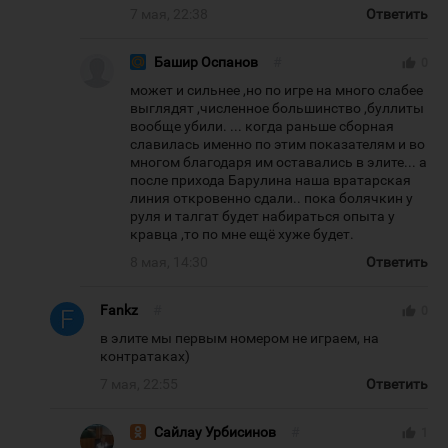
7 мая, 22:38
Ответить
Башир Оспанов
#
thumb_up
0
может и сильнее ,но по игре на много слабее
выглядят ,численное большинство ,буллиты
вообще убили. ... когда раньше сборная
славилась именно по этим показателям и во
многом благодаря им оставались в элите... а
после прихода Барулина наша вратарская
линия откровенно сдали.. пока болячкин у
руля и талгат будет набираться опыта у
кравца ,то по мне ещё хуже будет.
8 мая, 14:30
Ответить
Fankz
#
thumb_up
0
в элите мы первым номером не играем, на
контратаках)
7 мая, 22:55
Ответить
Сайлау Урбисинов
#
thumb_up
1