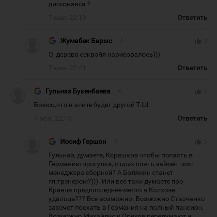
диссонанса ?
7 мая, 22:19
Ответить
Жумабек Барыс
#
thumb_up
2
О, дерево секвойя нарисовалось)))
7 мая, 22:41
Ответить
Гульназ Букенбаева
#
thumb_up
1
Боюсь,что в элите будет другой Т.Ш.
7 мая, 22:15
Ответить
Иосиф Гершон
#
thumb_up
1
Гульназ, думаете, Корешков чтобы попасть в
Германию прогулка, отдых опять займёт пост
менеджера сборной? А Болякин станет
гл.тренером?))). Или все таки думаете про
Кравца предпоследнее место в Колхозе
удальца??? Все возможно. Возможно Старченко
захочет поехать в Германия на полный пансион.
Возможно Михайлис и Орехов передумают и