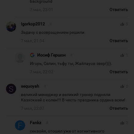
background
7 мая, 23:01
Ответить
Igorkop2012
#
thumb_up
5
Задачу с возвращением решили
7 мая, 21:54
Ответить
Иосиф Гершон
#
thumb_up
1
Игорь, Селин, тьфу ты, Жайлауов звер!))).
7 мая, 22:02
Ответить
sequoyah
#
thumb_up
0
великий менеджер и великий тренер подняли
Казхоккей с колен!!! В честь праздника ордена всем!
7 мая, 22:07
Ответить
Fankz
#
thumb_up
2
секвойя, отошел уже от когнитивного