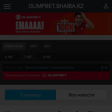
menu
perm_identity
OLIMPBET.SHAIBA.KZ
ИЗБРАННОЕ
МХЛ
ВХЛ
6 АВГ.
7 АВГ.
8 АВГ.
07/08 17:00
Омские Ястребы - Снежные Барсы
0
:
0
Букмекерская компания
Страница
Все новости