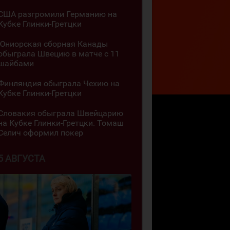
США разгромили Германию на
Кубке Глинки-Гретцки
Юниорская сборная Канады
обыграла Швецию в матче с 11
шайбами
Финляндия обыграла Чехию на
Кубке Глинки-Гретцки
Словакия обыграла Швейцарию
на Кубке Глинки-Гретцки. Томаш
Селич оформил покер
5 АВГУСТА