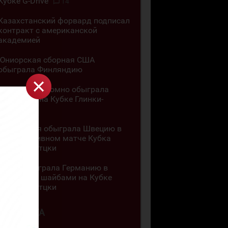
Кубке G-Drive
14
Казахстанский форвард подписал
контракт с американской
академией
Юниорская сборная США
обыграла Финляндию
Канада разгромно обыграла
Словакию на Кубке Глинки-
Гретцки
Швейцария обыграла Швецию в
результативном матче Кубка
Глинки-Гретцки
Чехия обыграла Германию в
матче с 11 шайбами на Кубке
Глинки-Гретцки
4 АВГУСТА