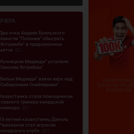
ВЧЕРА
Два очка Андрея Буяльского
помогли "Полонии" обыграть
"Ястшембе" в предсезонном
матче
1
"Кузнецкие Медведи" уступили
"Омским Ястребам"
"Белые Медведи" взяли верх над
"Сибирскими Снайперами"
Казахстанка стала помощником
главного тренера канадской
команды
1
15-летний казахстанец Данэль
Рамазанов стал игроком
канадского клуба
1