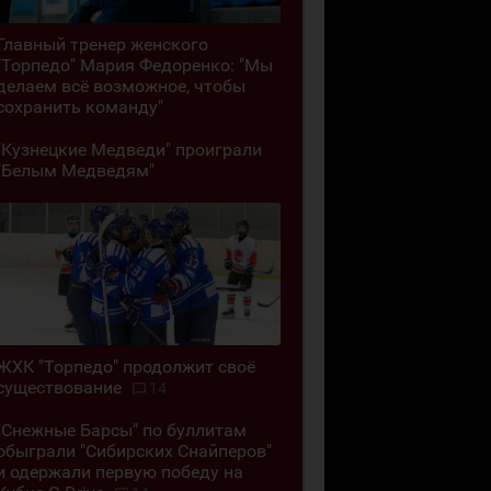
Главный тренер женского
"Торпедо" Мария Федоренко: "Мы
делаем всё возможное, чтобы
сохранить команду"
"Кузнецкие Медведи" проиграли
"Белым Медведям"
ЖХК "Торпедо" продолжит своё
существование
14
"Снежные Барсы" по буллитам
обыграли "Сибирских Снайперов"
и одержали первую победу на