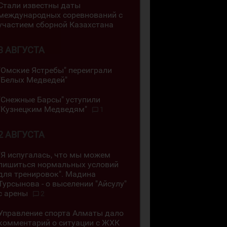
Стали известны даты
международных соревнований с
участием сборной Казахстана
3 АВГУСТА
"Омские Ястребы" переиграли
"Белых Медведей"
"Снежные Барсы" уступили
"Кузнецким Медведям"
1
2 АВГУСТА
"Я испугалась, что мы можем
лишиться нормальных условий
для тренировок". Мадина
Турсынова - о выселении "Айсулу"
с арены
2
Управление спорта Алматы дало
комментарий о ситуации с ЖХК