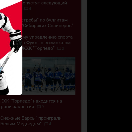
"Челны" пропустят следующий
сезон ВХЛ
4
"Омские Ястребы" по буллитам
обыграли "Сибирских Снайперов"
"Позор всему управлению спорта
ВКО". Алёна Фукс - о возможном
закрытии ЖХК "Торпедо"
2
ЖХК "Торпедо" находится на
грани закрытия
9
"Снежные Барсы" проиграли
"Белым Медведям"
4