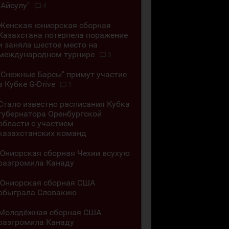
"Айсулу"
4
Женская юниорская сборная
Казахстана потерпела поражение
и заняла шестое место на
международном турнире
3
"Снежные Барсы" примут участие
в Кубке G-Drive
1
Стало известно расписания Кубка
губернатора Оренбургской
области с участием
казахстанских команд
Юниорская сборная Чехии всухую
разгромила Канаду
Юниорская сборная США
обыграла Словакию
Молодёжная сборная США
разгромила Канаду