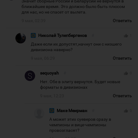
Значит сборные России и Беларусии не вернутся в
ближайшее время. Это должно было быть плюсом
для нас, но не спасет от вылета.
9 мая, 02:39
Ответить
Николай Тулепбергенов
#
thumb_up
1
Даже если их допустят,начнут они с низшего
дивизиона наверно?
9 мая, 06:29
Ответить
sequoyah
#
thumb_up
0
Нет. Обе в элиту вернутся. Будет новые
форматы в дивизионах
9 мая, 12:23
Ответить
Маке Меирман
#
thumb_up
0
А может этих суеверов сразу в
чемпионы и вице-чемпионы
провозгласят?