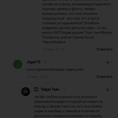
напав на страну, не имеющую ядерного
оружия, армии и флота, теперь
возмущаетесь, что они посмели
защищаться - вот как это у вас в
головах укладывается? Бомбите
роддома, школы детские сады - и как,
много НАТОвцев нашли? Как там Малая
Токмачка, взяли? ранее была
Чернобаевка.
12 мая, 21:36
Ответить
Jagor13
#
thumb_up
0
сала усраине,бандера педикулез.
10 мая, 20:26
Ответить
Talgat Taev
#
thumb_up
2
лв Мы любим украину и их воинов и
уважаем Бандеру который не пошел на
поводу у фашистов и ха чего всю войну
сидел в ьюобму у гемцев в отличие от
русскуого генерала власова которыйц