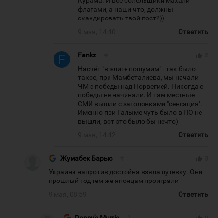
Курама. И все болельщики махали
флагами, а наши что, должны
скандировать твой пост?))
9 мая, 14:40
Ответить
Fankz
#
thumb_up
2
Насчёт "в элите пошумим" - так было
такое, при Мамбеталиева, мы начали
ЧМ с победы над Норвегией. Никогда с
победы не начинали. И там местные
СМИ вышли с заголовками "сенсация".
Именно при Галыме чуть было в ПО не
вышли, вот это было бы нечто)
9 мая, 14:42
Ответить
Жумабек Барыс
#
thumb_up
3
Украина напротив достойна взяла путевку. Они
прошлый год тем же японцам проиграли
9 мая, 08:59
Ответить
Danny's Murris
#