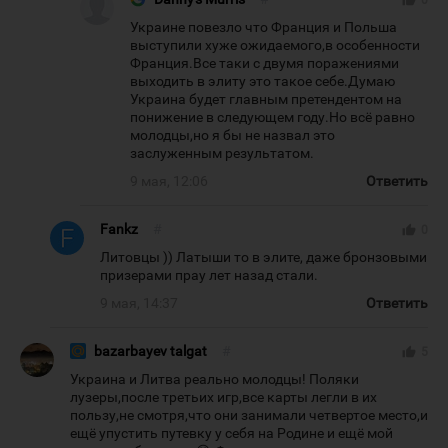
thumb_up
0
Украине повезло что Франция и Польша
выступили хуже ожидаемого,в особенности
Франция.Все таки с двумя поражениями
выходить в элиту это такое себе.Думаю
Украина будет главным претендентом на
понижение в следующем году.Но всё равно
молодцы,но я бы не назвал это
заслуженным результатом.
9 мая, 12:06
Ответить
Fankz
#
thumb_up
0
Литовцы )) Латыши то в элите, даже бронзовыми
призерами прау лет назад стали.
9 мая, 14:37
Ответить
bazarbayev talgat
#
thumb_up
5
Украина и Литва реально молодцы! Поляки
лузеры,после третьих игр,все карты легли в их
пользу,не смотря,что они занимали четвертое место,и
ещё упустить путевку у себя на Родине и ещё мой