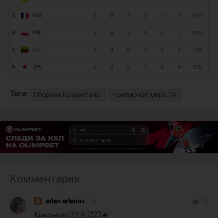
Теги:
Сборная Казахстана
Чемпионат мира 1А
Комментарии
erlan erlanov
#
thumb_up
12
Классно👍🇺🇦🇰🇿💥🔥