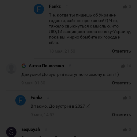
Fankz
#
thumb_up
0
Т.е. когда ты пишешь об Украине
гадости, сайт не про хоккей?) Что,
тяжело свыкнуться с мыслью, что
ЛЮДИ защищают свою неньку-Украину,
пока вы мирно бомбите их города и
сёла.
18 мая, 21:50
Ответить
Антон Панасенко
#
thumb_up
14
Дякуємо! До зустрічі наступного сезону в Еліті!:)
9 мая, 01:30
Ответить
Fankz
#
thumb_up
3
Вітаємо. До зустрічі в 2027 🏒
9 мая, 14:57
Ответить
sequoyah
#
thumb_up
0