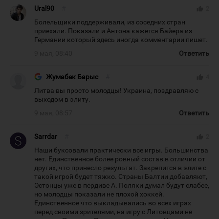
Ural90
#
thumb_up
2
Болельщики поддерживали, из соседних стран
приехали. Показали и Антона кажется Байера из
Германии который здесь иногда комментарии пишет.
9 мая, 08:40
Ответить
Жумабек Барыс
#
thumb_up
4
Литва вы просто молодцы! Украина, поздравляю с
выходом в элиту.
9 мая, 08:57
Ответить
Sarrdar
#
thumb_up
2
Наши буксовали практически все игры. Большинства
нет. Единственное более ровный состав в отличии от
других, что принесло результат. Закрепится в элите с
такой игрой будет тяжко. Страны Балтии добавляют,
Эстонцы уже в пердиве А. Поляки думал будут слабее,
но молодцы показали не плохой хоккей.
Единственное что выкладывались во всех играх
перед своими зрителями, на игру с Литовцами не