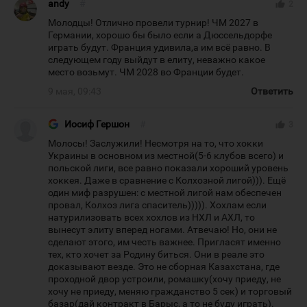
andy
#
thumb_up
2
Молодцы! Отлично провели турнир! ЧМ 2027 в
Германии, хорошо бы было если а Дюссельдорфе
играть будут. Франция удивила,а им всё равно. В
следующем году выйдут в елиту, неважно какое
место возьмут. ЧМ 2028 во Франции будет.
9 мая, 09:43
Ответить
Иосиф Гершон
#
thumb_up
3
Молосы! Заслужили! Несмотря на то, что хокки
Украины в основном из местной(5-6 клубов всего) и
польской лиги, все равно показали хороший уровень
хоккея. Даже в сравнение с Колхозной лигой))). Ещё
один миф разрушен: с местной лигой нам обеспечен
провал, Колхоз лига спаситель))))). Хохлам если
натурилизовать всех хохлов из НХЛ и АХЛ, то
вынесут элиту вперед ногами. Атвечаю! Но, они не
сделают этого, им честь важнее. Пригласят именно
тех, кто хочет за Родину биться. Они в реале это
доказывают везде. Это не сборная Казахстана, где
проходной двор устроили, ромашку(хочу приеду, не
хочу не приеду, меняю гражданство 5 сек) и торговый
базар(дай контракт в Барыс, а то не буду играть).