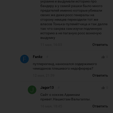
украине и выдумали историю про
бандеру а у самой рашки было много
предателей именно которые убивали
своих же даже росс генералы на
сторону немцев переходили тот же
власов Тонька-пулемётчица и так далле
так что сакрва сам изучи подлинную
историю а не паганую росс вонючую
выдумку
11 мая, 16:03
Ответить
Fankz
#
thumb_up
0
путлерюгенд, нанюхался содержимого
чемоданов плешивого недофюрера?
12 мая, 21:39
Ответить
Jagor13
#
thumb_up
0
Сайт о хоккее.Админам
привет.Нашистам Вальгаллы.
16 мая, 18:45
Ответить