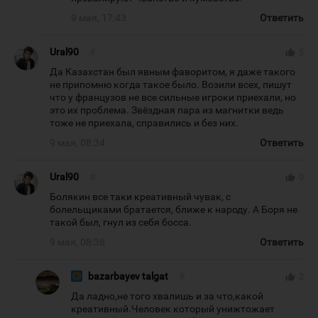
9 мая, 17:43
Ответить
Ural90
#
thumb_up
5
Да Казахстан был явным фаворитом, я даже такого
не припомню когда такое было. Возили всех, пишут
что у французов не все сильные игроки приехали, но
это их проблема. Звёздная пара из магнитки ведь
тоже не приехала, справились и без них.
9 мая, 08:34
Ответить
Ural90
#
thumb_up
0
Болякин все таки креативный чувак, с
болельщиками братается, ближе к народу. А Боря не
такой был, гнул из себя босса.
9 мая, 08:36
Ответить
bazarbayev talgat
#
thumb_up
2
Да ладно,не того хвалишь и за что,какой
креативный.Человек который унижтожает