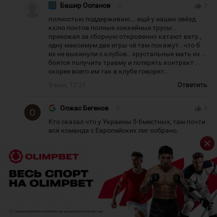
Башир Оспанов
#
thumb_up
3
полностью поддерживаю... ещё у наших звёзд
кхлю понтов полные хоккейные трусы ..
приезжая за сборную откровенно катают вату.,
одну максимум две игры чё там покажут . что б
их не выкинули с клубов.. хрустальные мать их ..
боятся получить травму и потерять контракт .
скорее всего им так в клубе говорят..
9 мая, 12:21
Ответить
Олжас Бегенов
#
thumb_up
0
Кто сказал что у Украины 5-6местных, там почти
вся команда с Европейских лиг собрано.
9 мая, 14:20
Ответить
Fankz
#
thumb_up
0
из очень скромных Европейских лиг, типа
второй дивизион Чехи и т.д. Но молодцы,
очень компактно играли, каждый на свем
месте.