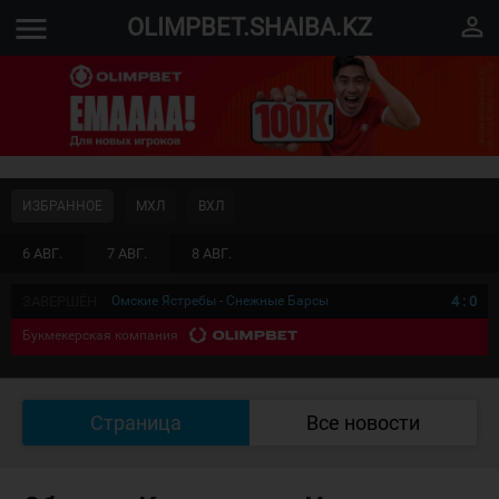
menu
perm_identity
OLIMPBET.SHAIBA.KZ
ИЗБРАННОЕ
МХЛ
ВХЛ
6 АВГ.
7 АВГ.
8 АВГ.
ЗАВЕРШЁН
Омские Ястребы - Снежные Барсы
4
:
0
Букмекерская компания
Страница
Все новости