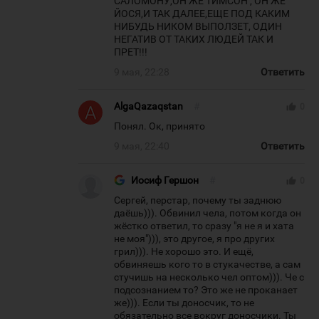
САЛОМОНУ,ОН ЖЕ ТИМСОН , ОН ЖЕ
ЙОСЯ,И ТАК ДАЛЕЕ,ЕЩЕ ПОД КАКИМ
НИБУДЬ НИКОМ ВЫПОЛЗЕТ, ОДИН
НЕГАТИВ ОТ ТАКИХ ЛЮДЕЙ ТАК И
ПРЕТ!!!
9 мая, 22:28
Ответить
AlgaQazaqstan
#
thumb_up
0
Понял. Ок, принято
9 мая, 22:40
Ответить
Иосиф Гершон
#
thumb_up
0
Сергей, перстар, почему ты заднюю
даёшь))). Обвинил чела, потом когда он
жёстко ответил, то сразу "я не я и хата
не моя"))), это другое, я про других
грил))). Не хорошо это. И ещё,
обвиняешь кого то в стукачестве, а сам
стучишь на несколько чел оптом))). Че с
подсознанием то? Это же не проканает
же))). Если ты доносчик, то не
обязательно все вокруг доносчики. Ты