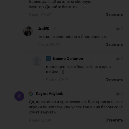
Барыс ,да ещё из элиты сборную
спустил.Давайте без этих .........
9 мая, 08:47
Ответить
Ural90
#
thumb_up
0
не хвалю сравниваю с Иванищевым
9 мая, 09:37
Ответить
Башир Оспанов
#
thumb_up
2
иванищев тоже был там..это одна
шайка ..))
9 мая, 12:16
Ответить
Kayrat Adylbek
#
thumb_up
2
Да, креативен и прогрессивен. Как проигрыш так
игроки виноваты, как успех так он на белом коне
хочет въехать.
9 мая, 20:39
Ответить