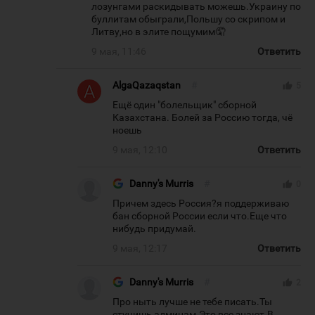
лозунгами раскидывать можешь.Украину по
буллитам обыграли,Польшу со скрипом и
Литву,но в элите пощумим🤦
9 мая, 11:46
Ответить
AlgaQazaqstan
#
thumb_up
5
Ещё один "болельщик" сборной
Казахстана. Болей за Россию тогда, чё
ноешь
9 мая, 12:10
Ответить
Danny's Murris
#
thumb_up
0
Причем здесь Россия?я поддерживаю
бан сборной России если что.Еще что
нибудь придумай.
9 мая, 12:17
Ответить
Danny's Murris
#
thumb_up
2
Про ныть лучше не тебе писать.Ты
стучишь админам.Это все знают.В