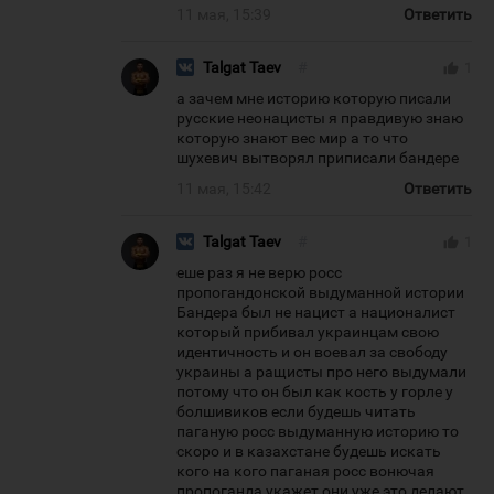
11 мая, 15:39
Ответить
Talgat Taev
#
thumb_up
1
а зачем мне историю которую писали
русские неонацисты я правдивую знаю
которую знают вес мир а то что
шухевич вытворял приписали бандере
11 мая, 15:42
Ответить
Talgat Taev
#
thumb_up
1
еше раз я не верю росс
пропогандонской выдуманной истории
Бандера был не нацист а националист
который прибивал украинцам свою
идентичность и он воевал за свободу
украины а ращисты про него выдумали
потому что он был как кость у горле у
болшивиков если будешь читать
паганую росс выдуманную историю то
скоро и в казахстане будешь искать
кого на кого паганая росс вонючая
пропоганда укажет они уже это делают