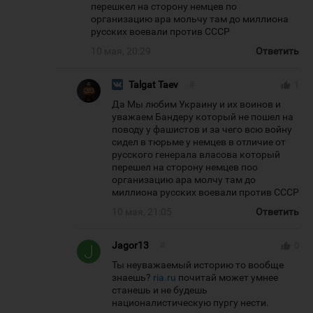
перешкел на сторону немцев по
организацию ара мольчу там до миллиона
русских воевали против СССР
10 мая, 20:29
Ответить
Talgat Taev
#
thumb_up
1
Да Мы любим Украину и их воинов и
уважаем Бандеру который не пошел на
поводу у фашистов и за чего всю войну
сидел в тюрьме у немцев в отличие от
русского генерала власова который
перешел на сторону немцев поо
организацию ара молчу там до
миллиона русских воевали против СССР
10 мая, 21:05
Ответить
Jagor13
#
thumb_up
0
Ты неуважаемый историю то вообще
знаешь?
ria.ru
почитай может умнее
станешь и не будешь
националистическую пургу нести.