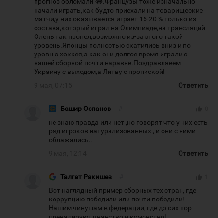
прогноз обломали 😂.Французы тоже изначально
начали играть,как будто приехали на товарищеские
матчи,у них оказывается играет 15-20 % только из
состава,который играл на Олимпиаде,на трансляций
Олень так пропел,возможно из-за этого такой
уровень.Японцы полностью скатились вниз и по
уровню хоккея,а как они долгое время играли с
нашей сборной почти наравне.Поздравляеем
Украину с выходом,а Литву с пропиской!
9 мая, 07:15
Ответить
Башир Оспанов
#
thumb_up
0
не знаю правда или нет ,но говорят что у них есть
ряд игроков натурализованных , и они с ними
облажались..
9 мая, 12:14
Ответить
Талгат Ракишев
#
thumb_up
1
Вот наглядный пример сборных тех стран, где
коррупцию победили или почти победили!
Нашим чинушам в федерации, где до сих пор
превалируют чванство и кумовство!