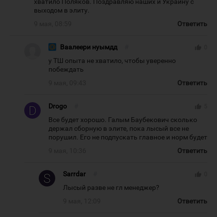
хватило Поляков. Поздравляю наших и Украину с
выходом в элиту.
9 мая, 08:59
Ответить
Ваалеери нуымдд
#
thumb_up
0
у ТШ опыта не хватило, чтобы уверенно
побеждать
9 мая, 09:43
Ответить
Drogo
#
thumb_up
5
Все будет хорошо. Галым Баубекович сколько
держал сборную в элите, пока лысый все не
порушил. Его не подпускать главное и норм будет
9 мая, 10:36
Ответить
Sarrdar
#
thumb_up
0
Лысый разве не гл менеджер?
9 мая, 12:09
Ответить