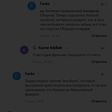
Fankz
#
thumb_up
5
да, болякин генеральный менеджер
Сборной. Теперь красуется, блестит
лысиной, интервью раздает, как в ни в
чем не бывало, напрочь забыв, а кто же
это спустил Сборную в пердив
9 мая, 14:49
Ответить
Kayrat Adylbek
#
thumb_up
2
У него одна функция- разрушить что есть
9 мая, 20:40
Ответить
Fankz
#
thumb_up
1
Трудно играть против "автобуса", который
выстроили практически все соперники. А так все
признавали, что Казахстан безусловный
фаворит.
9 мая, 14:47
Ответить