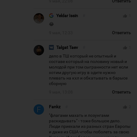
9 мая, 22:08
Ответить
Yeldar Issin
#
thumb_up
1
😂
9 мая, 12:33
Ответить
Talgat Taev
#
thumb_up
1
дело в ТШ который не опытный и
составе который на половину новый и
молодой при том сыгранности нет если
хотим другую игру в эдите нужно
плевать на кхл и обкатывать в барысе
сборную
9 мая, 13:08
Ответить
Fankz
#
thumb_up
2
"флагами махать и лозунгами
раскидывать" - тоже большое дело.
Люди приехали из разных стран Европы
и даже из США чтобы поболеть за свою