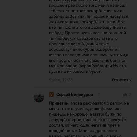
прошлой раз после того как я написал
тебе ответ на твоё оскорбление меня
забанили.Вот так.Ты пошёл и настучал
,хотя сам начал оскорблять меня.Вот
кто ты после этого я даже озвучивать
не буду.Просто пусть все знают какой
ты человек.У казахов стучать это
последнее дело.Админы тоже
хороши.Тут винокуров оскорбляет
юзеров последними словами, матами,а
его просто чистят,а самого не банят,а
меня за слово "дурак"забанили.Ну это
пусть на их совести будет.
9 мая, 12:26
Ответить
Сергей Винокуров
#
thumb_up
2
Приветик, слова расходятся с делом, на
меня тоже стучишь, даже фамилию
пишешь, не хорошо, а маты были по
делу, зря стерли, писака этот всех уже
достал, от него один негатив прет в
каждой ветке. Мои поздравления
нашим ребятам, молодцы!!! И всех с