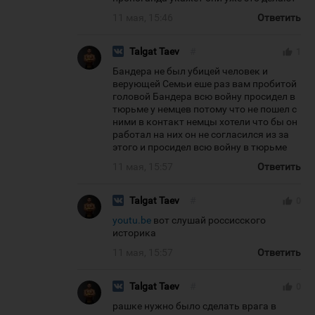
11 мая, 15:46
Ответить
Talgat Taev
#
thumb_up
1
Бандера не был убицей человек и
верующей Семьи еше раз вам пробитой
головой Бандера всю войну просидел в
тюрьме у немцев потому что не пошел с
ними в контакт немцы хотели что бы он
работал на них он не согласился из за
этого и просидел всю войну в тюрьме
11 мая, 15:57
Ответить
Talgat Taev
#
thumb_up
0
youtu.be
вот слушай россисского
историка
11 мая, 15:57
Ответить
Talgat Taev
#
thumb_up
0
рашке нужно было сделать врага в