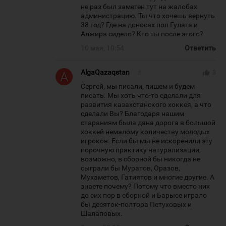
не раз был заметен тут на жалобах
администрацию. Ты что хочешь вернуть
38 год? Где на доносах пол Гулага и
Алжира сидело? Кто ты после этого?
10 мая, 10:54
Ответить
AlgaQazaqstan
#
thumb_up
3
Сергей, мы писали, пишем и будем
писать. Мы хоть что-то сделали для
развития казахстанского хоккея, а что
сделали Вы? Благодаря нашим
стараниям была дана дорога в большой
хоккей немалому количеству молодых
игроков. Если бы мы не искоренили эту
порочную практику натурализации,
возможно, в сборной бы никогда не
сыграли бы Муратов, Оразов,
Мухаметов, Гатиятов и многие другие. А
знаете почему? Потому что вместо них
до сих пор в сборной и Барысе играло
бы десяток-полтора Петуховых и
Шалаповых.