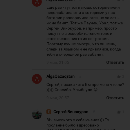
Ещё раз - тут есть люди, которые меня
недолюбливают и с которыми у нас
баталии разворачиваются, но заметь,
их не банят. Тот же Паучек, Урал, тот же
Сергей Винокуров, например, просто
пишут не в оскорбительном тоне и
естественно никто их не трогает.
Поэтому лучше смотри, что пишешь,
следи за языком и не удивляйся, когда
тебя в очередной раз забанят.
9 мая, 21:05
Ответить
AlgaQazaqstan
#
thumb_up
2
Сергей, писака - это Вы про меня что ли?
))))) Спасибо. Улыбнуло 😂
9 мая, 20:57
Ответить
Сергей Винокуров
#
thumb_up
1
ВЫ высокого о себе мнения))) То
послание было адресовано