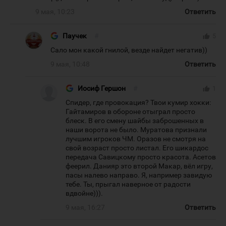
9 мая, 10:23
Ответить
Паучек
#
thumb_up
5
Сало мон какой гнилой, везде найдет негатив))
9 мая, 10:48
Ответить
Иосиф Гершон
#
thumb_up
1
Спидер, где провокация? Твои кумир хокки:
Гайтамиров в обороне отыграл просто
блеск. В его смену шайбы заброшенных в
наши ворота не было. Муратова признали
лучшим игроков ЧМ. Оразов не смотря на
свой возраст просто листал. Его шикардос
передача Савицкому просто красота. Асетов
феерил. Данияр это второй Макар, вёл игру,
пасы налево направо. Я, например завидую
тебе. Ты, прыгал наверное от радости
вдвойне))).
9 мая, 16:27
Ответить