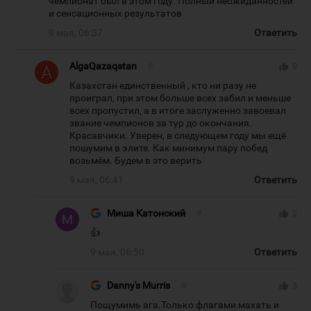
чемпионат был в этом году. Полный неожиданностей
и сенсационных результатов
9 мая, 06:37
Ответить
AlgaQazaqstan
#
thumb_up
9
Казахстан единственный , кто ни разу не
проиграл, при этом больше всех забил и меньше
всех пропустил, а в итоге заслуженно завоевал
звание чемпионов за тур до окончания.
Красавчики. Уверен, в следующем году мы ещё
пошумим в элите. Как минимум пару побед
возьмём. Будем в это верить
9 мая, 06:41
Ответить
Миша Катонский
#
thumb_up
2
👍
9 мая, 06:50
Ответить
Danny's Murris
#
thumb_up
3
Пощумимь ага.Только флагами махать и