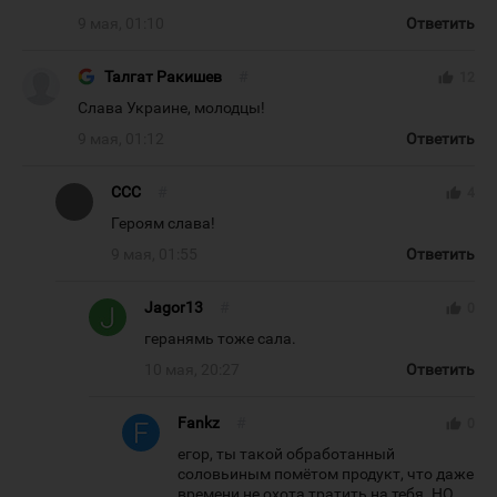
9 мая, 01:10
Ответить
Талгат Ракишев
#
thumb_up
12
Слава Украине, молодцы!
9 мая, 01:12
Ответить
CCC
#
thumb_up
4
Героям слава!
9 мая, 01:55
Ответить
Jagor13
#
thumb_up
0
геранямь тоже сала.
10 мая, 20:27
Ответить
Fankz
#
thumb_up
0
егор, ты такой обработанный
соловьиным помётом продукт, что даже
времени не охота тратить на тебя. НО,