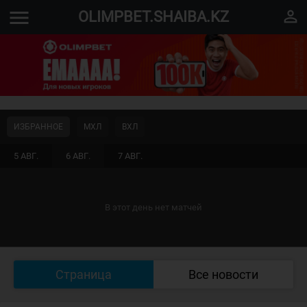
menu
perm_identity
OLIMPBET.SHAIBA.KZ
ИЗБРАННОЕ
МХЛ
ВХЛ
5 АВГ.
6 АВГ.
7 АВГ.
В этот день нет матчей
Страница
Все новости