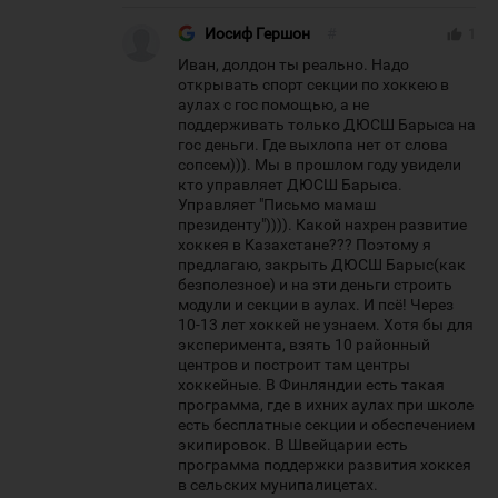
Иосиф Гершон
#
thumb_up
1
Иван, долдон ты реально. Надо
открывать спорт секции по хоккею в
аулах с гос помощью, а не
поддерживать только ДЮСШ Барыса на
гос деньги. Где выхлопа нет от слова
сопсем))). Мы в прошлом году увидели
кто управляет ДЮСШ Барыса.
Управляет "Письмо мамаш
президенту")))). Какой нахрен развитие
хоккея в Казахстане??? Поэтому я
предлагаю, закрыть ДЮСШ Барыс(как
безполезное) и на эти деньги строить
модули и секции в аулах. И псё! Через
10-13 лет хоккей не узнаем. Хотя бы для
эксперимента, взять 10 районный
центров и построит там центры
хоккейные. В Финляндии есть такая
программа, где в ихних аулах при школе
есть бесплатные секции и обеспечением
экипировок. В Швейцарии есть
программа поддержки развития хоккея
в сельских мунипалицетах.