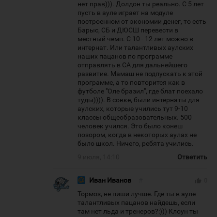
нет прав))). Долдон ты реально. С 5 лет
пусть в ауле играет на модуле
построенном от экономии денег, то есть
Барыс, СБ и ДЮСШ перевести в
местный чемп. С 10 - 12 лет можно в
интернат. Или талантливых аулских
наших пацанов по программе
отправлять в СА для дальнейшего
развитие. Мамаш не подпускать к этой
программе, а то повторится как в
футболе "Оле бразил", где блат поехало
туды)))). В совке, были интернаты для
аулских, которые учились тут 9-10
классы общеобразовательных. 500
человек учился. Это было конеш
позором, когда в некоторых аулах не
было школ. Ничего, ребята учились.
9 июля, 14:10
Ответить
Иван Иванов
#
thumb_up
0
Тормоз, не пиши лучше. Где ты в ауле
талантливых пацанов найдешь, если
там нет льда и тренеров?:))) Клоун ты