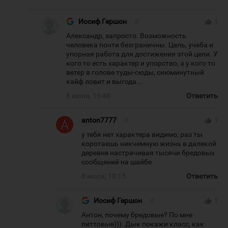
Иосиф Гершон
#
thumb_up
1
Александр, запросто. Возможность
человека почти безграничны. Цель, учеба и
упорная работа для достижения этой цели. У
кого то есть характер и упорство, а у кого то
ветер в голове туды-сюды, сиюминутный
кайф ловит и выгода...
8 июля, 16:48
Ответить
anton7777
#
thumb_up
1
у тебя нет характера видимо, раз ты
коротаешь никчемную жизнь в далекой
деревне настрачивая тысячи бредовых
сообщений на шайбе
8 июля, 18:15
Ответить
Иосиф Гершон
#
thumb_up
1
Антон, почему бредовые? По мне
питтовые))). Дык покажи класс, как