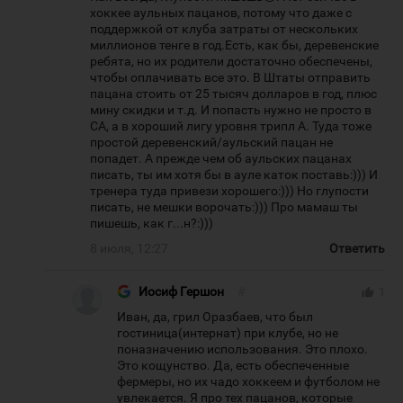
хоккее аульных пацанов, потому что даже с
поддержкой от клуба затраты от нескольких
миллионов тенге в год.Есть, как бы, деревенские
ребята, но их родители достаточно обеспечены,
чтобы оплачивать все это. В Штаты отправить
пацана стоить от 25 тысяч долларов в год, плюс
мину скидки и т.д. И попасть нужно не просто в
СА, а в хороший лигу уровня трипл А. Туда тоже
простой деревенский/аульский пацан не
попадет. А прежде чем об аульских пацанах
писать, ты им хотя бы в ауле каток поставь:))) И
тренера туда привези хорошего:))) Но глупости
писать, не мешки ворочать:))) Про мамаш ты
пишешь, как г...н?:)))
8 июля, 12:27
Ответить
Иосиф Гершон
#
thumb_up
1
Иван, да, грил Оразбаев, что был
гостиница(интернат) при клубе, но не
поназначению использования. Это плохо.
Это кощунство. Да, есть обеспеченные
фермеры, но их чадо хоккеем и футболом не
увлекается. Я про тех пацанов, которые