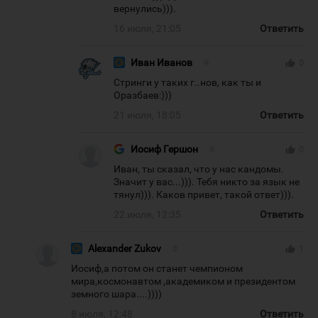
вернулись))).
16 июля, 21:05
Ответить
Иван Иванов
#
thumb_up
0
Стринги у таких г..нов, как ты и
Оразбаев:)))
21 июля, 18:05
Ответить
Иосиф Гершон
#
thumb_up
0
Иван, ты сказал, что у нас кандомы.
Значит у вас...))). Тебя никто за язык не
тянул))). Каков привет, такой ответ))).
22 июля, 12:35
Ответить
Alexander Zukov
#
thumb_up
1
Иосиф,а потом он станет чемпионом
мира,космонавтом ,академиком и президентом
земного шара....))))
8 июля, 12:48
Ответить