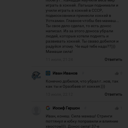
побегут.. Канадцы научили весь мир
играть в хоккей. Латыши поднимали и
учили играть в хоккей в СССР,
подмосковники принесли хоккей в
Усткаман. Главное чтобы без мамаш...
Ты свое дело сделал, то есть донос
написал. Из за этого доноса убрали
людей, которые хотели поднять и
развивать хоккей. Ты сваво добился и
радуйся этому. Че ещё тебе надо??)))
Мамаши сила!
11 июля, 21:24
Ответить
Иван Иванов
#
thumb_up
0
Конечно добился, что убрал г..нов, так
как ты и Оразбаев от хоккея:)))
13 июля, 22:12
Ответить
Иосиф Гершон
#
thumb_up
1
Иван, конеш. Сила мамаш! Стринги
поттянул и юбку поправили и влияние
хвостом))). Донос сила! 37-е