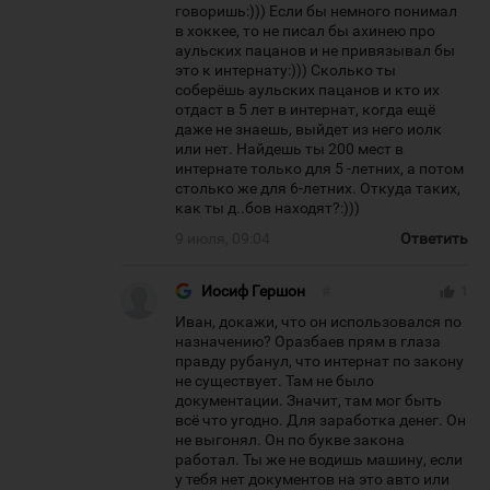
говоришь:))) Если бы немного понимал
в хоккее, то не писал бы ахинею про
аульских пацанов и не привязывал бы
это к интернату:))) Сколько ты
соберёшь аульских пацанов и кто их
отдаст в 5 лет в интернат, когда ещё
даже не знаешь, выйдет из него иолк
или нет. Найдешь ты 200 мест в
интернате только для 5 -летних, а потом
столько же для 6-летних. Откуда таких,
как ты д..бов находят?:)))
9 июля, 09:04
Ответить
Иосиф Гершон
#
thumb_up
1
Иван, докажи, что он использовался по
назначению? Оразбаев прям в глаза
правду рубанул, что интернат по закону
не существует. Там не было
документации. Значит, там мог быть
всё что угодно. Для заработка денег. Он
не выгонял. Он по букве закона
работал. Ты же не водишь машину, если
у тебя нет документов на это авто или