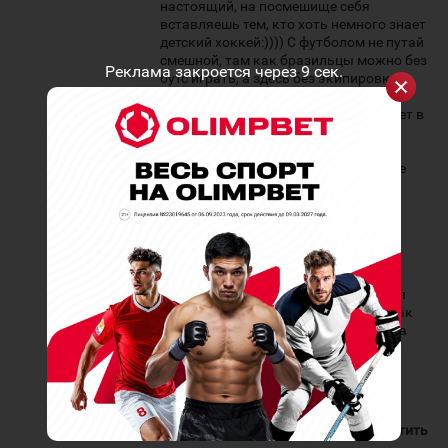
настоящий, на посмешище себя
вставляешь тем, кто хоть немного знает
детский хоккей:)))) С футболом не путай
смешной, там как бразильцы можно без
Реклама закроется через
9
сек.
бутс играть, а здесь без экипировки и
нормального тренера в тебе никто
таланта не увидит:))) Чтобы в 9-10 лет в
ауле себя показать пацан должен в
пять лет начать:))) Здесь без
правильного катания никто в тебе не
увидит таланта для Оле Бразил:)))
Какой же ты тупой и далёкий от
хоккея:))) Ты не только дурачок, ты
глупый дурачок. Сам говоришь
использовался не по назначения
интернат?:))) А какое назначение
интерната, дурачок?:))) Интернат для
детей, которые не городские:))) Он как
раз-таки для них и использоваться, а
г..н Оразбаев выгнал пацанов. И ты
говоришь, что он думал о будущем
нашего хоккея:)) Он такой г..н, как и
ты:)))
10 июля, 02:40
Ответить