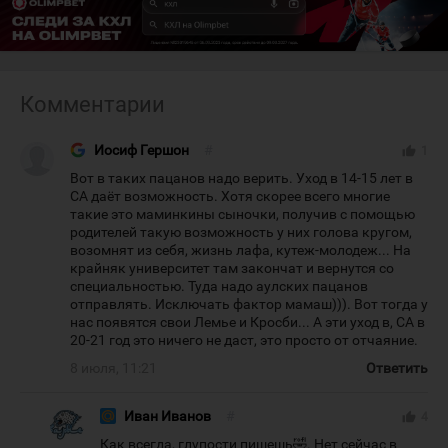
Комментарии
Иосиф Гершон
#
thumb_up
1
Вот в таких пацанов надо верить. Уход в 14-15 лет в
СА даёт возможность. Хотя скорее всего многие
такие это маминкины сыночки, получив с помощью
родителей такую возможность у них голова кругом,
возомнят из себя, жизнь лафа, кутеж-молодеж... На
крайняк университет там закончат и вернутся со
специальностью. Туда надо аулских пацанов
отправлять. Исключать фактор мамаш))). Вот тогда у
нас появятся свои Лемье и Кросби... А эти уход в, СА в
20-21 год это ничего не даст, это просто от отчаяние.
8 июля, 11:21
Ответить
Иван Иванов
#
thumb_up
4
Как всегда, глупости пишешь🤣. Нет сейчас в