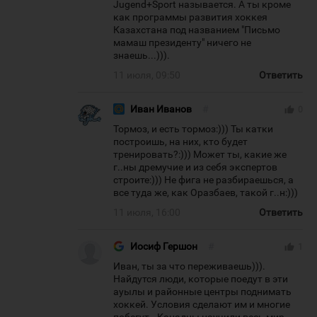
Jugend+Sport называется. А ты кроме
как программы развития хоккея
Казахстана под названием "Письмо
мамаш президенту" ничего не
знаешь...))).
11 июля, 09:50
Ответить
Иван Иванов
#
thumb_up
0
Тормоз, и есть тормоз:))) Ты катки
построишь, на них, кто будет
тренировать?:))) Может ты, какие же
г..ны дремучие и из себя экспертов
строите:))) Не фига не разбираешься, а
все туда же, как Оразбаев, такой г..н:)))
11 июля, 16:00
Ответить
Иосиф Гершон
#
thumb_up
1
Иван, ты за что переживаешь))).
Найдутся люди, которые поедут в эти
ауылы и районные центры поднимать
хоккей. Условия сделают им и многие