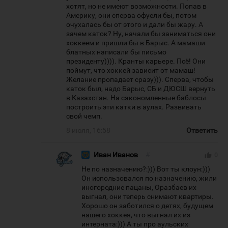
хотят, но не имеют возможности. Попав в
Америку, они сперва офуели бы, потом
очухалась бы от этого и дали бы жару. А
зачем каток? Ну, начали бы заниматься они
хоккеем и пришли бы в Барыс. А мамаши
блатных написали бы письмо
президенту)))). Кранты карьере. Псё! Они
поймут, что хоккей зависит от мамаш!
Желание пропадает сразу))). Сперва, чтобы
каток был, надо Барыс, СБ и ДЮСШ вернуть
в Казахстан. На сэкономленные баблосы
построить эти катки в аулах. Развивать
свой чемп.
8 июля, 16:58
Ответить
Иван Иванов
#
thumb_up
0
Не по назначению?:))) Вот ты клоун:)))
Он использовался по назначению, жили
иногородние пацаны, Оразбаев их
выгнал, они теперь снимают квартиры.
Хорошо он заботился о детях, будущем
нашего хоккея, что выгнал их из
интерната:))) А ты про аульских