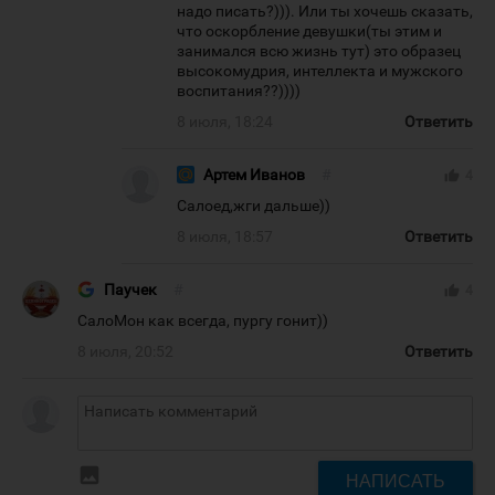
надо писать?))). Или ты хочешь сказать,
что оскорбление девушки(ты этим и
занимался всю жизнь тут) это образец
высокомудрия, интеллекта и мужского
воспитания??))))
8 июля, 18:24
Ответить
Артем Иванов
#
thumb_up
4
Салоед,жги дальше))
8 июля, 18:57
Ответить
Паучек
#
thumb_up
4
СалоМон как всегда, пургу гонит))
8 июля, 20:52
Ответить
insert_photo
НАПИСАТЬ