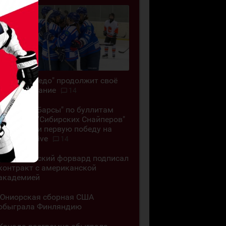
ЖХК "Торпедо" продолжит своё
существование
14
"Снежные Барсы" по буллитам
обыграли "Сибирских Снайперов"
и одержали первую победу на
Кубке G-Drive
14
Казахстанский форвард подписал
контракт с американской
академией
Юниорская сборная США
обыграла Финляндию