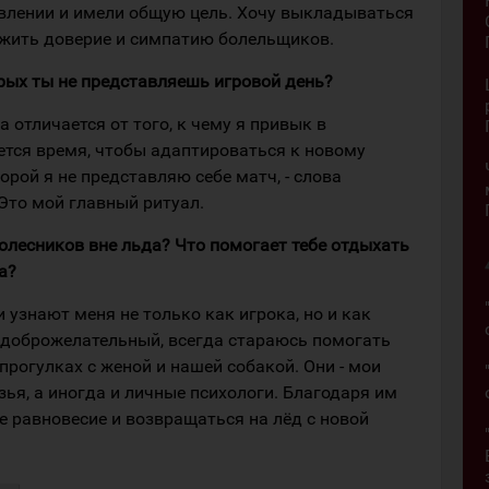
авлении и имели общую цель. Хочу выкладываться
ужить доверие и симпатию болельщиков.
торых ты не представляешь игровой день?
а отличается от того, к чему я привык в
ется время, чтобы адаптироваться к новому
торой я не представляю себе матч, - слова
Это мой главный ритуал.
Колесников вне льда? Что помогает тебе отдыхать
а?
 узнают меня не только как игрока, но и как
и доброжелательный, всегда стараюсь помогать
прогулках с женой и нашей собакой. Они - мои
ья, а иногда и личные психологи. Благодаря им
е равновесие и возвращаться на лёд с новой