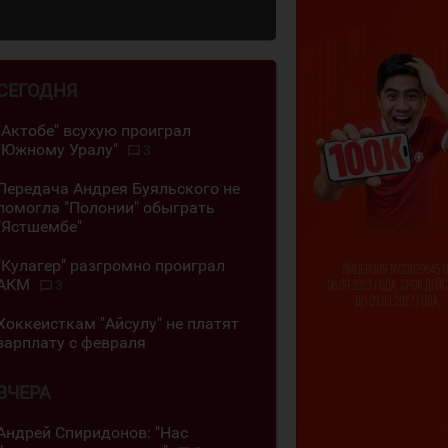
СЕГОДНЯ
"Актобе" всухую проиграл
"Южному Уралу"
3
Передача Андрея Буяльского не
помогла "Полонии" обыграть
"Ястшембе"
"Кулагер" разгромно проиграл
АКМ
3
Хоккеисткам "Айсулу" не платят
зарплату с февраля
ВЧЕРА
Андрей Спиридонов: "Нас