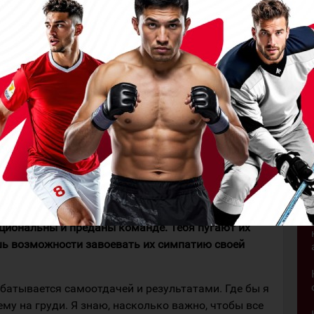
? В Казахстане она не слишком известна, но,
оками или тренерами, работавшими в Польше?
рые играли в Польше, и все отзывались о лиге
шло время самому увидеть польский хоккей
ормировать только после сезона, но уже сейчас
от опыт.
еремена. Чего ты опасаешься больше всего, а чего
е пугают. Я воспринимаю их как часть развития
опасений перед приездом в Польшу у меня нет, тем
 я начинаю вместе с семьёй.
оциональны и преданы команде. Тебя пугают их
шь возможности завоевать их симпатию своей
батывается самоотдачей и результатами. Где бы я
ему на груди. Я знаю, насколько важно, чтобы все