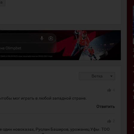
ав
arrow_drop_down
Ветка
thumb_up
4
чтобы мог играть в любой западной стране.
Ответить
thumb_up
2
ще один новоказах, Руслан Баширов, уроженец Уфы. ТОО