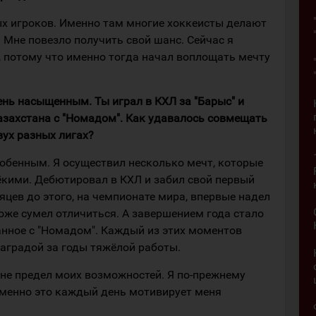
ых игроков. Именно там многие хоккеисты делают
. Мне повезло получить свой шанс. Сейчас я
, потому что именно тогда начал воплощать мечту
ень насыщенным. Ты играл в КХЛ за "Барыс" и
захстана с "Номадом". Как удавалось совмещать
вух разных лигах?
собенным. Я осуществил несколько мечт, которые
ёкими. Дебютировал в КХЛ и забил свой первый
сяцев до этого, на чемпионате мира, впервые надел
оже сумел отличиться. А завершением года стало
анное с "Номадом". Каждый из этих моментов
аградой за годы тяжёлой работы.
 не предел моих возможностей. Я по-прежнему
 именно это каждый день мотивирует меня