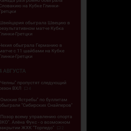
Канада разгромно обыграла
Словакию на Кубке Глинки-
Гретцки
Швейцария обыграла Швецию в
результативном матче Кубка
Глинки-Гретцки
Чехия обыграла Германию в
матче с 11 шайбами на Кубке
Глинки-Гретцки
4 АВГУСТА
"Челны" пропустят следующий
сезон ВХЛ
4
"Омские Ястребы" по буллитам
обыграли "Сибирских Снайперов"
"Позор всему управлению спорта
ВКО". Алёна Фукс - о возможном
закрытии ЖХК "Торпедо"
2