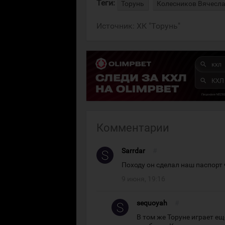
Теги:
Торунь
Колесников Вячесл
Источник:
ХК "Торунь"
Комментарии
Sarrdar
#
Походу он сделал наш паспорт 
9 июня, 19:16
sequoyah
#
В том же Торуне играет е