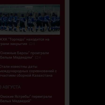
ЖХК "Торпедо" находится на
грани закрытия
9
"Снежные Барсы" проиграли
"Белым Медведям"
4
Стали известны даты
международных соревнований с
участием сборной Казахстана
3 АВГУСТА
"Омские Ястребы" переиграли
"Белых Медведей"