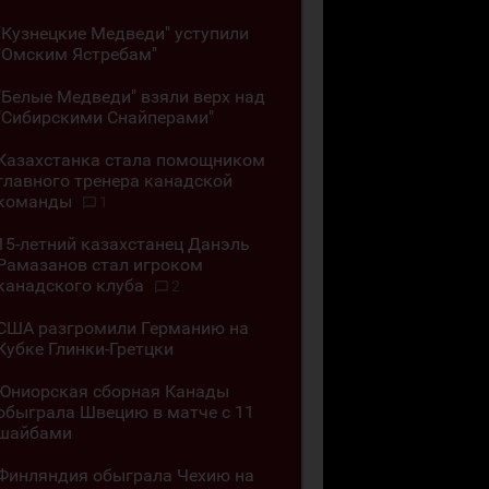
"Кузнецкие Медведи" уступили
"Омским Ястребам"
"Белые Медведи" взяли верх над
"Сибирскими Снайперами"
Казахстанка стала помощником
главного тренера канадской
команды
1
15-летний казахстанец Данэль
Рамазанов стал игроком
канадского клуба
2
США разгромили Германию на
Кубке Глинки-Гретцки
Юниорская сборная Канады
обыграла Швецию в матче с 11
шайбами
Финляндия обыграла Чехию на