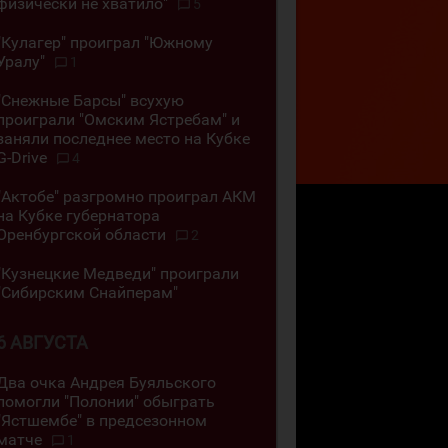
физически не хватило"
5
"Кулагер" проиграл "Южному
Уралу"
1
"Снежные Барсы" всухую
проиграли "Омским Ястребам" и
заняли последнее место на Кубке
G-Drive
4
"Актобе" разгромно проиграл АКМ
на Кубке губернатора
Оренбургской области
2
"Кузнецкие Медведи" проиграли
"Сибирским Снайперам"
6 АВГУСТА
Два очка Андрея Буяльского
помогли "Полонии" обыграть
"Ястшембе" в предсезонном
матче
1