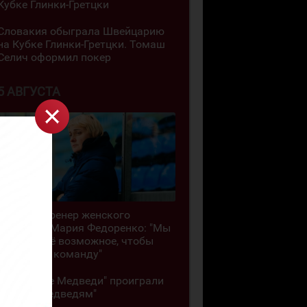
Кубке Глинки-Гретцки
Словакия обыграла Швейцарию
на Кубке Глинки-Гретцки. Томаш
Селич оформил покер
5 АВГУСТА
Главный тренер женского
"Торпедо" Мария Федоренко: "Мы
делаем всё возможное, чтобы
сохранить команду"
"Кузнецкие Медведи" проиграли
"Белым Медведям"