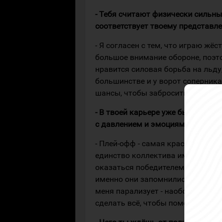
- Тебя считают физически сильн
соответствует твоему представл
- Я согласен с тем, что играю жёс
большое внимание обороне, поэт
нравится силовая борьба на льду
большинстве и у ворот соперника
шансы, чтобы забросить шайбу.
- В твоей карьере уже было мног
с давлением и эмоциями?
- Плей-офф - самая красивая час
единство коллектива имеют наиб
оказаться победителем. Мне дов
именно они запомнились сильнее 
меня парализует - наоборот, люб
сделать всё, чтобы помочь коман