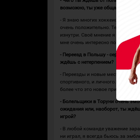
- Чего ты ждёшь от польской лиги
возможно, ты уже общался с игр
- Я знаю многих хоккеистов, кото
очень положительно. Теперь при
изнутри. Своё мнение я смогу сф
мне очень интересно получить эт
- Переезд в Польшу - серьёзная п
ждёшь с нетерпением?
- Переезды и новые места меня н
спортивного, и личного. Особых 
более что это новое приключение
- Болельщики в Торуни очень эм
ожидания или, наоборот, ты ждё
игрой?
- В любой команде уважение зара
ни играл, я всегда бьюсь за эмбл