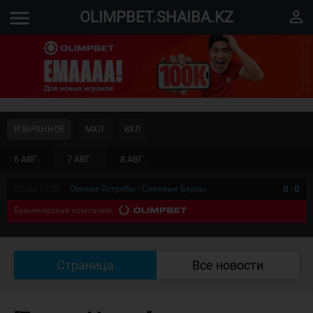
menu
perm_identity
OLIMPBET.SHAIBA.KZ
ИЗБРАННОЕ
МХЛ
ВХЛ
6 АВГ.
7 АВГ.
8 АВГ.
07/08 17:00
Омские Ястребы - Снежные Барсы
0
:
0
Букмекерская компания
Страница
Все новости