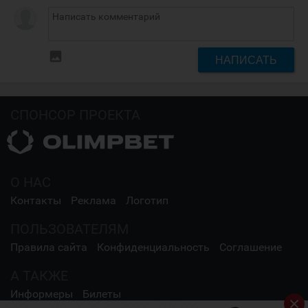
insert_photo
НАПИСАТЬ
СПОНСОР ПРОЕКТА
О НАС
Контакты
Реклама
Логотип
ПОЛЬЗОВАТЕЛЯМ
Правила сайта
Конфиденциальность
Соглашение
А ТАКЖЕ
Информеры
Билеты