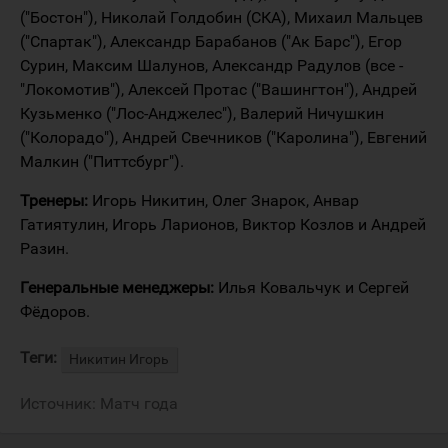
("Бостон"), Николай Голдобин (СКА), Михаил Мальцев
("Спартак"), Александр Барабанов ("Ак Барс"), Егор
Сурин, Максим Шалунов, Александр Радулов (все -
"Локомотив"), Алексей Протас ("Вашингтон"), Андрей
Кузьменко ("Лос-Анджелес"), Валерий Ничушкин
("Колорадо"), Андрей Свечников ("Каролина"), Евгений
Малкин ("Питтсбург").
Тренеры:
Игорь Никитин, Олег Знарок, Анвар
Гатиятулин, Игорь Ларионов, Виктор Козлов и Андрей
Разин.
Генеральные менеджеры:
Илья Ковальчук и Сергей
Фёдоров.
Теги:
Никитин Игорь
Источник:
Матч года