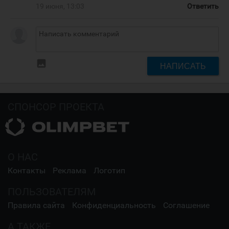
19 июня, 13:03
Ответить
insert_photo
НАПИСАТЬ
СПОНСОР ПРОЕКТА
О НАС
Контакты
Реклама
Логотип
ПОЛЬЗОВАТЕЛЯМ
Правила сайта
Конфиденциальность
Соглашение
А ТАКЖЕ