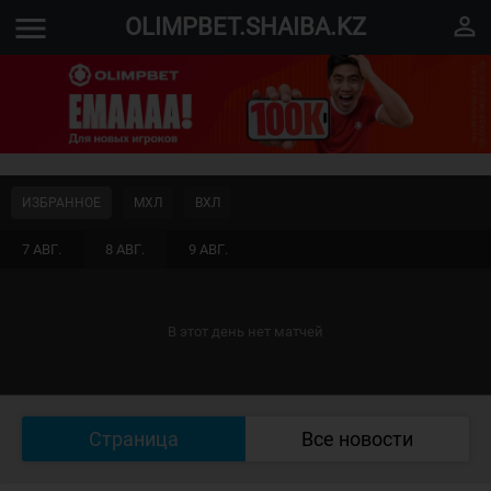
menu
perm_identity
OLIMPBET.SHAIBA.KZ
ИЗБРАННОЕ
МХЛ
ВХЛ
7 АВГ.
8 АВГ.
9 АВГ.
В этот день нет матчей
Страница
Все новости