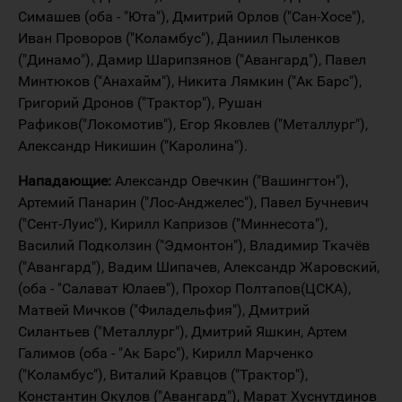
Симашев (оба - "Юта"), Дмитрий Орлов ("Сан-Хосе"),
Иван Проворов ("Коламбус"), Даниил Пыленков
("Динамо"), Дамир Шарипзянов ("Авангард"), Павел
Минтюков ("Анахайм"), Никита Лямкин ("Ак Барс"),
Григорий Дронов ("Трактор"), Рушан
Рафиков("Локомотив"), Егор Яковлев ("Металлург"),
Александр Никишин ("Каролина").
Нападающие:
Александр Овечкин ("Вашингтон"),
Артемий Панарин ("Лос-Анджелес"), Павел Бучневич
("Сент-Луис"), Кирилл Капризов ("Миннесота"),
Василий Подколзин ("Эдмонтон"), Владимир Ткачёв
("Авангард"), Вадим Шипачев, Александр Жаровский,
(оба - "Салават Юлаев"), Прохор Полтапов(ЦСКА),
Матвей Мичков ("Филадельфия"), Дмитрий
Силантьев ("Металлург"), Дмитрий Яшкин, Артем
Галимов (оба - "Ак Барс"), Кирилл Марченко
("Коламбус"), Виталий Кравцов ("Трактор"),
Константин Окулов ("Авангард"), Марат Хуснутдинов