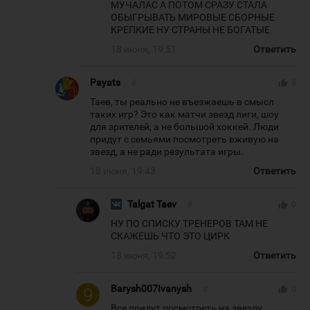
МУЧАЛАС А ПОТОМ СРАЗУ СТАЛА
ОБЫГРЫВАТЬ МИРОВЫЕ СБОРНЫЕ
КРЕПКИЕ НУ СТРАНЫ НЕ БОГАТЫЕ
18 июня, 19:51
Ответить
Payats
#
thumb_up
9
Таев, ты реально не въезжаешь в смысл
таких игр? Это как матчи звезд лиги, шоу
для зрителей, а не большой хоккей. Люди
придут с семьями посмотреть вживую на
звезд, а не ради результата игры.
18 июня, 19:43
Ответить
Talgat Taev
#
thumb_up
0
НУ ПО СПИСКУ ТРЕНЕРОВ ТАМ НЕ
СКАЖЕШЬ ЧТО ЭТО ЦИРК
18 июня, 19:52
Ответить
Barysh007Ivanysh
#
thumb_up
0
Все придут посмотреть на звезду