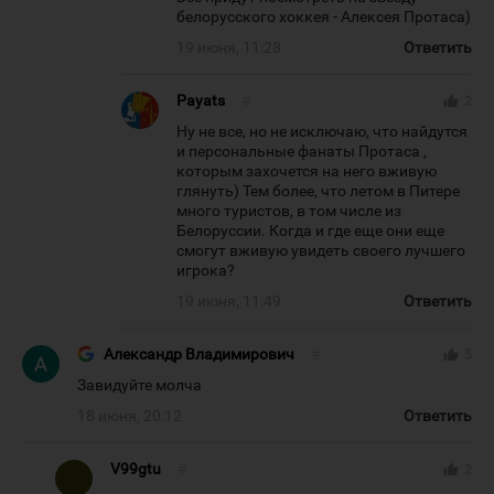
белорусского хоккея - Алексея Протаса)
19 июня, 11:28
Ответить
Payats
#
thumb_up
2
Ну не все, но не исключаю, что найдутся
и персональные фанаты Протаса ,
которым захочется на него вживую
глянуть) Тем более, что летом в Питере
много туристов, в том числе из
Белоруссии. Когда и где еще они еще
смогут вживую увидеть своего лучшего
игрока?
19 июня, 11:49
Ответить
Александр Владимирович
#
thumb_up
5
Завидуйте молча
18 июня, 20:12
Ответить
V99gtu
#
thumb_up
2