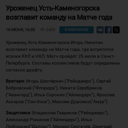
Уроженец Усть-Каменогорска
возглавит команду на Матче года
visibility
2435
18 ИЮНЯ, 16:38
В ИЗБРАННОЕ
Уроженец Усть-Каменогорска Игорь Никитин
возглавит команду на Матче года, где встретятся
игроки КХЛ и НХЛ. Матч пройдёт 25 июля в Санкт-
Петербурге. Составы коллективов будут определены
согласно драфту.
Вратари:
Игорь Шестёркин ("Рейнджерс"), Сергей
Бобровский ("Флорида"), Никита Серебряков
("Авангард"), Илья Сорокин ("Айлендерс"), Ярослав
Аскаров ("Сан-Хосе"), Максим Дорожко("Амур").
Защитники:
Владислав Гавриков ("Рейнджерс"),
Александр Романов ("Айлендерс"), Илья
Любушкин("Даллас"), Михаил Сергачёв, Дмитрий