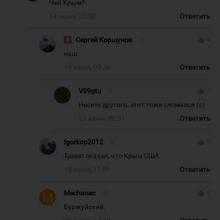
Чей Крым?
18 июня, 23:50
Ответить
Сергей Коршунов
#
thumb_up
4
наш
19 июня, 09:36
Ответить
V99gtu
#
thumb_up
0
Несите другого, этот тоже сломался (с)
23 июня, 00:51
Ответить
Igorkop2012
#
thumb_up
0
Трамп сказал, что Крым США
19 июня, 11:59
Ответить
Mechanec
#
thumb_up
0
Буржуйский.