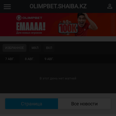
menu
perm_identity
OLIMPBET.SHAIBA.KZ
ИЗБРАННОЕ
МХЛ
ВХЛ
7 АВГ.
8 АВГ.
9 АВГ.
В этот день нет матчей
Страница
Все новости