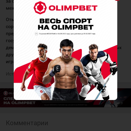
за сроки такого тестирования возложена на
международные федерации.
Отмечается, что МОК не будет организовывать
соревнования в России и приглашать на них
представителей российского правительства или
государственных органов власти. Решение о
демонстрации российского флага, гимна или любых
других национальных символов на Олимпийских
играх будет принято позже.
Источник:
TSN
Комментарии