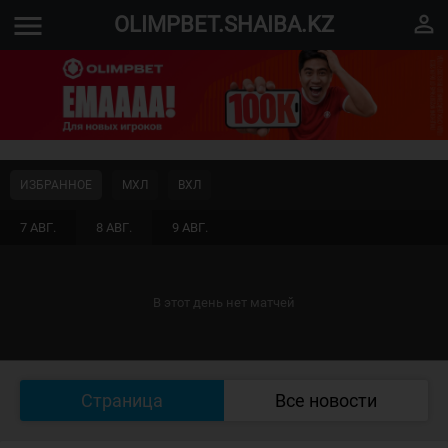
menu
perm_identity
OLIMPBET.SHAIBA.KZ
ИЗБРАННОЕ
МХЛ
ВХЛ
7 АВГ.
8 АВГ.
9 АВГ.
В этот день нет матчей
Страница
Все новости