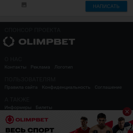
insert_photo
НАПИСАТЬ
СПОНСОР ПРОЕКТА
О НАС
Контакты
Реклама
Логотип
ПОЛЬЗОВАТЕЛЯМ
Правила сайта
Конфиденциальность
Соглашение
А ТАКЖЕ
Информеры
Билеты
СОЦИАЛЬНЫЕ СЕТИ