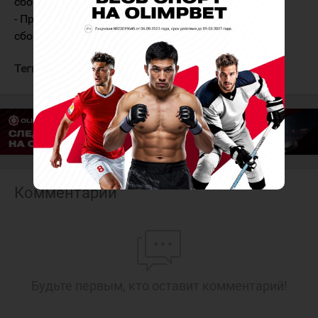
сборной U20): Арон Кивихарью;
- Премия Микко Койву (лучший игрок молодёжной
сборной U18): Максим Сааримяки.
Теги:
Ахо Себастьян
Каролина Харрикейнз
Комментарии
Будьте первым, кто оставит комментарий!