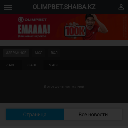
menu
perm_identity
OLIMPBET.SHAIBA.KZ
ИЗБРАННОЕ
МХЛ
ВХЛ
7 АВГ.
8 АВГ.
9 АВГ.
В этот день нет матчей
Страница
Все новости