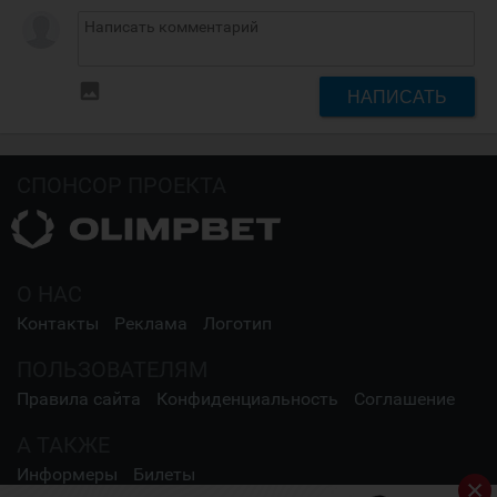
insert_photo
НАПИСАТЬ
СПОНСОР ПРОЕКТА
О НАС
Контакты
Реклама
Логотип
ПОЛЬЗОВАТЕЛЯМ
Правила сайта
Конфиденциальность
Соглашение
А ТАКЖЕ
Информеры
Билеты