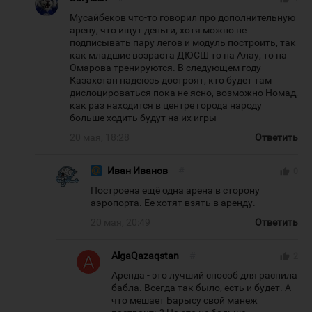
Мусайбеков что-то говорил про дополнительную
арену, что ищут деньги, хотя можно не
подписывать пару легов и модуль построить, так
как младшие возраста ДЮСШ то на Алау, то на
Омарова тренируются. В следующем году
Казахстан надеюсь достроят, кто будет там
дислоцироваться пока не ясно, возможно Номад,
как раз находится в центре города народу
больше ходить будут на их игры
20 мая, 18:28
Ответить
Иван Иванов
#
thumb_up
0
Построена ещё одна арена в сторону
аэропорта. Ее хотят взять в аренду.
20 мая, 20:49
Ответить
AlgaQazaqstan
#
thumb_up
2
Аренда - это лучший способ для распила
бабла. Всегда так было, есть и будет. А
что мешает Барысу свой манеж