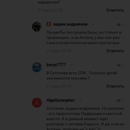
недоволен?
21 мая, 03:20
Ответить
вадим андриянов
#
thumb_up
0
Лучше бы построили базы, но только в
провинциях, а не Астане, у вас как раз
таки в этом плане на много все лучше.
21 мая, 07:06
Ответить
barys7777
#
thumb_up
2
В Сатпаеве есть СОК . Сколько детей
занимаются хоккеем ?
21 мая, 07:18
Ответить
AlgaQazaqstan
#
thumb_up
1
Согласен, вадим андриянов. Но регионы
- это прерогатива Педерации и местной
власти. А в данный момент идёт
разговор о системе Барыса. И да, я не из
Астаны, поэтому не "у вас" ))