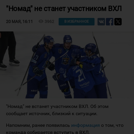
"Номад" не станет участником ВХЛ
visibility
3962
20 МАЯ, 16:11
В ИЗБРАННОЕ
"Номад" не встанет участником ВХЛ. Об этом
сообщает источник, близкий к ситуации.
Напомним, ранее появилась
информация
о том, что
команда собирается вступить в ВХЛ.