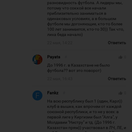
разновидность футбола. А лидеры мы,
потому что соккой все начали
приблизительно заниматься в
одинаковых условиях, а в большом
футболе мы догоняющие, кто-то более
100 лет занимается, кто-то 30)) Так что,
лиха беда начало)
22 мая, 14:22
Ответить
Payats
#
thumb_up
0
До 1996 г. в Казахстане не было
футбола?? вот это поворот)
22 мая, 16:43
Ответить
Fankz
#
thumb_up
0
На всю республику был 1 (один, Карл))
клуб в вышке, как впрочем от каждой
союзной республики, и то не у всех: в
первой лиге у Киргизии был "Алга", у
Молдавии "Нистру" и тд. (До 1996 г.
Казахстан прям)) участвовал в ЛЧ, ЛЕ, и