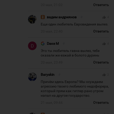
20 мая, 21:02
Ответить
вадим андриянов
#
thumb_up
4
Еще один любитель Евровидения вылез.
20 мая, 22:40
Ответить
Dаке М
#
thumb_up
4
Это ты любитель гавна вылез, тебе
сказали же езжай в болото дуринь
20 мая, 23:49
Ответить
Baryskin
#
thumb_up
2
Причём здесь Европа? Мы осуждаем
агрессию твоего любимого недофюрера,
который прям как гитлер рано утром
напал на другое государство.
21 мая, 09:44
Ответить