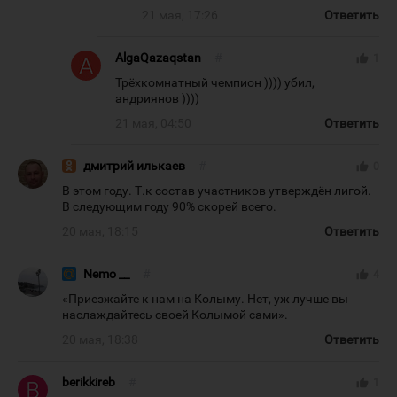
21 мая, 17:26
Ответить
AlgaQazaqstan
#
thumb_up
1
Трёхкомнатный чемпион )))) убил,
андриянов ))))
21 мая, 04:50
Ответить
дмитрий илькаев
#
thumb_up
0
В этом году. Т.к состав участников утверждён лигой.
В следующим году 90% скорей всего.
20 мая, 18:15
Ответить
Nemo __
#
thumb_up
4
«Приезжайте к нам на Колыму. Нет, уж лучше вы
наслаждайтесь своей Колымой сами».
20 мая, 18:38
Ответить
berikkireb
#
thumb_up
1