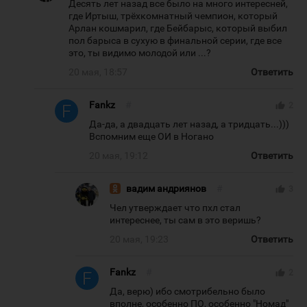
Десять лет назад все было на много интересней,
где Иртыш, трёхкомнатный чемпион, который
Арлан кошмарил, где Бейбарыс, который выбил
пол барыса в сухую в финальной серии, где все
это, ты видимо молодой или ...?
20 мая, 18:57
Ответить
Fankz
#
thumb_up
2
Да-да, а двадцать лет назад, а тридцать...)))
Вспомним еще ОИ в Ногано
20 мая, 19:12
Ответить
вадим андриянов
#
thumb_up
3
Чел утверждает что пхл стал
интереснее, ты сам в это веришь?
20 мая, 19:23
Ответить
Fankz
#
thumb_up
2
Да, верю) ибо смотрибельно было
вполне, особенно ПО, особенно "Номад"