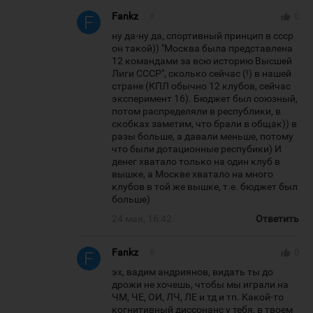
Fankz
#
thumb_up
0
ну да-ну да, спортивный принцип в ссср
он такой)) "Москва была представлена
12 командами за всю историю Высшей
Лиги СССР", сколько сейчас (!) в нашей
стране (КПЛ обычно 12 клубов, сейчас
эксперимент 16). Бюджет был союзный,
потом распределяли в республики, в
скобках заметим, что брали в общак)) в
разы больше, а давали меньше, потому
что были дотационные респубики) И
денег хватало только на один клуб в
вышке, а Москве хватало на много
клубов в той же вышке, т.е. бюджет был
больше)
24 мая, 16:42
Ответить
Fankz
#
thumb_up
0
эх, вадим андриянов, видать ты до
дрожи не хочешь, чтобы мы играли на
ЧМ, ЧЕ, ОИ, ЛЧ, ЛЕ и тд и тп. Какой-то
когнитивный диссонанс у тебя, в твоем