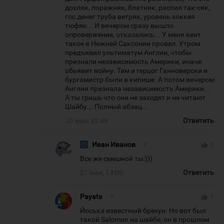
дохляк, поражняк, блатняк, распил так-сяк,
гос.денег труба ветряк, уровень хоккея
тюфяк... И вечером сразу вышло
опровержение, отказались... У меня кент
такое в Нижней Саксонии провел. Утром
предъявил ультиматум Англии, чтобы
признали независимость Америки, иначе
обьявит войну. Там и герцог Ганноверски и
бургамистр были в кипише. А потом вечером
Англия признала независимость Америки...
А ты гришь что они не заходят и не читают
Шайбу... Полный абзац...
20 мая, 22:48
Ответить
Иван Иванов
#
thumb_up
0
Все же смешной ты:)))
21 мая, 14:09
Ответить
Payats
#
thumb_up
1
Йоська известный брехун. Но вот был
такой Salomon на шайбе, он в прошлом