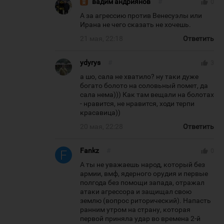
вадим андриянов
#
thumb_up
0
А за агрессию против Венесуэлы или
Ирана не чего сказать не хочешь.
21 мая, 22:18
Ответить
ydyrys
#
thumb_up
3
а шо, сала не хватило? ну таки дуже
богато болото на соловьный помет, да
сала нема))) Как там вещали на болотах
- нравится, не нравится, ходи терпи
красавица))
20 мая, 22:28
Ответить
Fankz
#
thumb_up
0
А ты не уважаешь народ, который без
армии, вмф, ядерного орудия и первые
полгода без помощи запада, отражал
атаки агрессора и защищал свою
землю (вопрос риторический). Напасть
ранним утром на страну, которая
первой приняла удар во времена 2-й