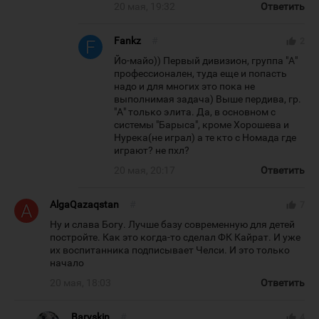
20 мая, 19:32
Ответить
Fankz
#
thumb_up
2
Йо-майо)) Первый дивизион, группа "А"
профессионален, туда еще и попасть
надо и для многих это пока не
выполнимая задача) Выше пердива, гр.
"А" только элита. Да, в основном с
системы "Барыса", кроме Хорошева и
Нурека(не играл) а те кто с Номада где
играют? не пхл?
20 мая, 20:17
Ответить
AlgaQazaqstan
#
thumb_up
7
Ну и слава Богу. Лучше базу современную для детей
постройте. Как это когда-то сделал ФК Кайрат. И уже
их воспитанника подписывает Челси. И это только
начало
20 мая, 18:03
Ответить
Baryskin
#
thumb_up
4