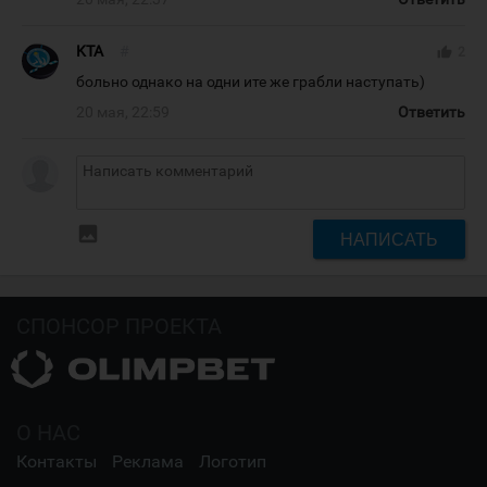
KTA
#
thumb_up
2
больно однако на одни ите же грабли наступать)
20 мая, 22:59
Ответить
insert_photo
НАПИСАТЬ
СПОНСОР ПРОЕКТА
О НАС
Контакты
Реклама
Логотип