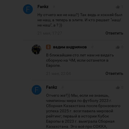
Fankz
#
thumb_up
1
Ну отчего же не наш?) Так ведь и хоккей был
не наш, а теперь в элите. И кто решает "наш/
не наш", а ? ))
21 мая, 17:27
Ответить
вадим андриянов
#
thumb_up
0
В ближайшие сто лет нам не видать
сборную на ЧМ, если останется в
Европе.
21 мая, 22:04
Ответить
Fankz
#
thumb_up
0
Отчего же?)) Мы, если не знаешь,
чемпионы мира по футболу 2023 г.
Сборная Казахстана после бронзового
успеха 2025 г. возглавила мировой
рейтинг; первый в истории Кубок
Европы в 2023 г. выиграла Сборная
Казахстана. Это всё про СОККА,