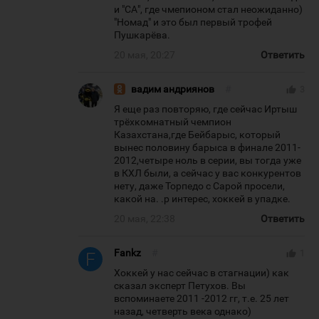
и "СА", где чмепионом стал неожиданно)
"Номад" и это был первый трофей
Пушкарёва.
20 мая, 20:27
Ответить
вадим андриянов
#
thumb_up
3
Я еще раз повторяю, где сейчас Иртыш
трёхкомнатный чемпион
Казахстана,где Бейбарыс, который
вынес половину барыса в финале 2011-
2012,четыре ноль в серии, вы тогда уже
в КХЛ были, а сейчас у вас конкурентов
нету, даже Торпедо с Сарой просели,
какой на. .р интерес, хоккей в упадке.
20 мая, 22:38
Ответить
Fankz
#
thumb_up
1
Хоккей у нас сейчас в стагнации) как
сказал эксперт Петухов. Вы
вспоминаете 2011 -2012 гг, т.е. 25 лет
назад, четверть века однако)