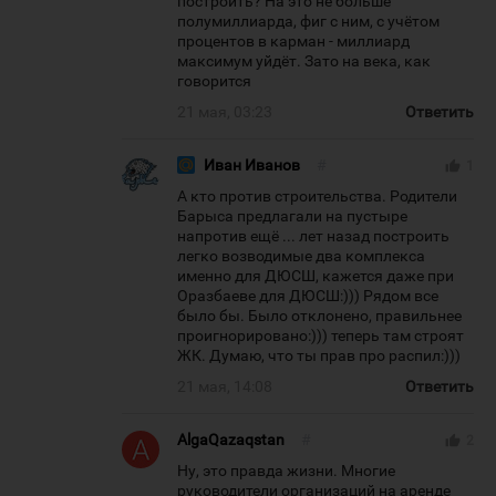
построить? На это не больше
полумиллиарда, фиг с ним, с учётом
процентов в карман - миллиард
максимум уйдёт. Зато на века, как
говорится
21 мая, 03:23
Ответить
Иван Иванов
#
thumb_up
1
А кто против строительства. Родители
Барыса предлагали на пустыре
напротив ещё ... лет назад построить
легко возводимые два комплекса
именно для ДЮСШ, кажется даже при
Оразбаеве для ДЮСШ:))) Рядом все
было бы. Было отклонено, правильнее
проигнорировано:))) теперь там строят
ЖК. Думаю, что ты прав про распил:)))
21 мая, 14:08
Ответить
AlgaQazaqstan
#
thumb_up
2
Ну, это правда жизни. Многие
руководители организаций на аренде