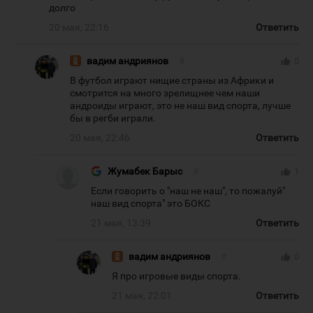
долго
20 мая, 22:16
Ответить
вадим андриянов
#
thumb_up
0
В футбол играют нищие страны из Африки и
смотрится на много зрелищнее чем наши
андроиды играют, это не наш вид спорта, лучше
бы в регби играли.
20 мая, 22:46
Ответить
Жумабек Барыс
#
thumb_up
1
Если говорить о "наш не наш", то пожалуй"
наш вид спорта" это БОКС
21 мая, 13:39
Ответить
вадим андриянов
#
thumb_up
0
Я про игровые виды спорта.
21 мая, 22:01
Ответить