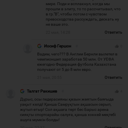
мире. Поди и всплакнул, когда мы
прошли в элиту, то то рассчитывал, что
в гр."В", чтобы потом с чувством
превосходства рассуждать, дескать ну
не ваше это.
22 мая, 14:28
Ответить
Иосиф Гершон
#
thumb_up
0
Вадим, чего??? В Англии Бернли вылетел в
чемпионшип заработав 50 млн. От УЕФА
ежегодно Федерация футбола Казахстана
получают от 5 до 8 млн евро.
21 мая, 20:55
Ответить
Талгат Ракишев
#
thumb_up
4
Дұрыс, осы педерасияны қөзын жөятын баяғыда
уақыт келді! Қанша Самруқтын ақшасын сөрып,
жұтып өтыр! Сол ақшаға төрт бес Барыс арена
сияқты спортсарайы салуға, қанша хоккей меқтебі
ашуға мүмкін болды!
20 мая, 22:37
Ответить