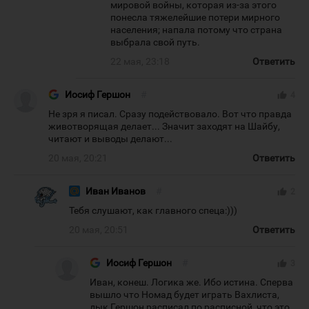
мировой войны, которая из-за этого
понесла тяжелейшие потери мирного
населения; напала потому что страна
выбрала свой путь.
22 мая, 23:18
Ответить
Иосиф Гершон
#
thumb_up
4
Не зря я писал. Сразу подействовало. Вот что правда
животворящая делает... Значит заходят на Шайбу,
читают и выводы делают...
20 мая, 20:21
Ответить
Иван Иванов
#
thumb_up
2
Тебя слушают, как главного спеца:)))
20 мая, 20:51
Ответить
Иосиф Гершон
#
thumb_up
3
Иван, конеш. Логика же. Ибо истина. Сперва
вышло что Номад будет играть Вахлиста,
дык Гершон расписал по расписной, что это