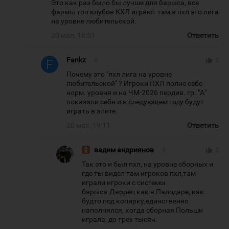
Это как раз было бы лучше для барыса, все
фармы топ клубов КХЛ играют там,а пхл это лига
на уровне любительской.
20 мая, 18:51
Ответить
Fankz
#
thumb_up
3
Почему это "пхл лига на уровне
любительской" ? Игроки ПХЛ полне себе
норм. уровня и на ЧМ-2026 пердив. гр. "А"
показали себя и в следующем году будут
играть в элите.
20 мая, 19:11
Ответить
вадим андриянов
#
thumb_up
2
Так это и был пхл, на уровне сборных и
где ты видел там игроков пхл,там
играли игроки с системы
барыса.Дворец как в Палодаре, как
будто под копирку,единственно
наполнялся, когда сборная Польши
играла, до трех тысяч.