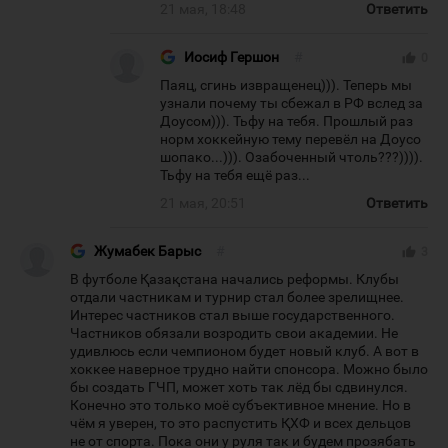
21 мая, 18:48
Ответить
Иосиф Гершон
#
thumb_up
0
Паяц, сгинь извращенец))). Теперь мы
узнали почему ты сбежал в РФ вслед за
Доусом))). Тьфу на тебя. Прошлый раз
норм хоккейную тему перевёл на Доусо
шопако...))). Озабоченный чтоль???)))).
Тьфу на тебя ещё раз...
21 мая, 20:51
Ответить
Жумабек Барыс
#
thumb_up
3
В футболе Қазақстана начались реформы. Клубы
отдали частникам и турнир стал более зрелищнее.
Интерес частников стал выше государственного.
Частников обязали возродить свои академии. Не
удивлюсь если чемпионом будет новый клуб. А вот в
хоккее наверное трудно найти спонсора. Можно было
бы создать ГЧП, может хоть так лёд бы сдвинулся.
Конечно это только моё субъективное мнение. Но в
чём я уверен, то это распустить ҚХФ и всех дельцов
не от спорта. Пока они у руля так и будем прозябать