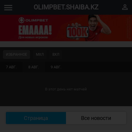
menu
perm_identity
OLIMPBET.SHAIBA.KZ
ИЗБРАННОЕ
МХЛ
ВХЛ
7 АВГ.
8 АВГ.
9 АВГ.
В этот день нет матчей
Страница
Все новости