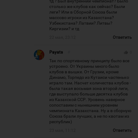
тд ? Был внутренний чемпионат? Было
столько же клубов как сейчас? Были
леги? Или в Сборной Союза были
массово игроки из Казахстана?
Узбекистана? Латвии? Литвы?
Киргизии? и тд
22 мая, 23:12
Ответить
Payats
#
thumb_up
0
Так по спортивному принципу было все
устроено. От Украины много было
клубов в вышке. От Грузии, кроме
Динамо, Торпедо из Кутаиси частенько
играло там. Насчет количества клубов -
была такая восьмая зона второй лиги,
где выступало больше десятка клубов
из Казахской ССР. Уровень наверное
сопоставим с нынешним уровнем
чемпионата Казахстана. Ну а в сборную
Союза брали лучших, а не по квотам из
республик)
23 мая, 11:12
Ответить