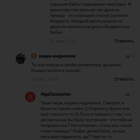
хорошие бабки поднимают ежегодно. И
министерства раньше так делали.
Аренда - это хороший способ распила
бюджета. Каждый месяц можно на
десятки миллионов доить бюджетные
бабки
21 мая, 17:51
Ответить
вадим андриянов
#
thumb_up
4
Ты как всегда в своём репертуаре, душнила
Казахстанского хоккея.
20 мая, 18:59
Ответить
AlgaQazaqstan
#
thumb_up
1
Тише-тише, вадим андриянов. Говорят, я
баню за такие слова ))) Спроси у Урала или
ещё там кого-то ))) Если я говорю о том, что
детям лучше бы базу построили - это тебе не
понравилось? Не согласен с этим, раз такой
ответ пишешь? Нафиг детям база, лучше
лега ещё подписать, да? Чем ты то