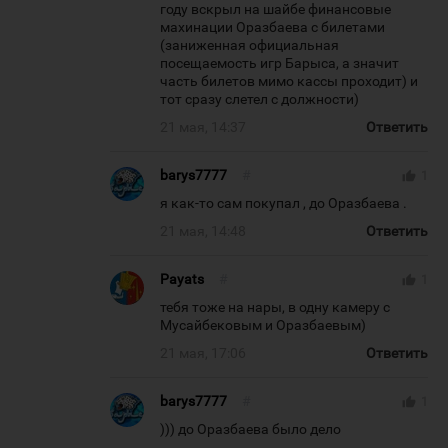
году вскрыл на шайбе финансовые
махинации Оразбаева с билетами
(заниженная официальная
посещаемость игр Барыса, а значит
часть билетов мимо кассы проходит) и
тот сразу слетел с должности)
21 мая, 14:37
Ответить
barys7777
#
thumb_up
1
я как-то сам покупал , до Оразбаева .
21 мая, 14:48
Ответить
Payats
#
thumb_up
1
тебя тоже на нары, в одну камеру с
Мусайбековым и Оразбаевым)
21 мая, 17:06
Ответить
barys7777
#
thumb_up
1
))) до Оразбаева было дело