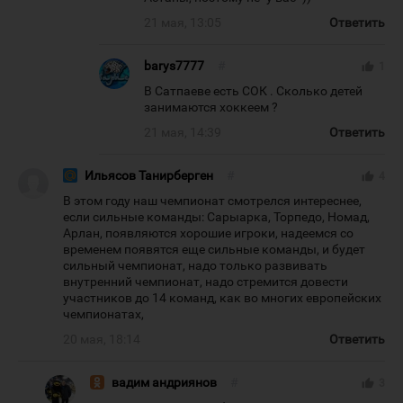
21 мая, 13:05
Ответить
barys7777
#
thumb_up
1
В Сатпаеве есть СОК . Сколько детей
занимаются хоккеем ?
21 мая, 14:39
Ответить
Ильясов Танирберген
#
thumb_up
4
В этом году наш чемпионат смотрелся интереснее,
если сильные команды: Сарыарка, Торпедо, Номад,
Арлан, появляются хорошие игроки, надеемся со
временем появятся еще сильные команды, и будет
сильный чемпионат, надо только развивать
внутренний чемпионат, надо стремится довести
участников до 14 команд, как во многих европейских
чемпионатах,
20 мая, 18:14
Ответить
вадим андриянов
#
thumb_up
3