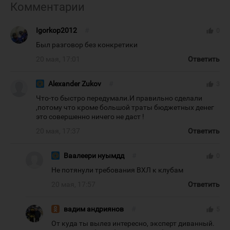
Комментарии
Igorkop2012
#
thumb_up
0
Был разговор без конкретики
20 мая, 17:01
Ответить
Alexander Zukov
#
thumb_up
3
Что-то быстро передумали.И правильно сделали
,потому что кроме большой траты бюджетных денег
это совершенно ничего не даст !
20 мая, 17:37
Ответить
Ваалеери нуымдд
#
thumb_up
0
Не потянули требования ВХЛ к клубам
20 мая, 17:57
Ответить
вадим андриянов
#
thumb_up
5
От куда ты вылез интересно, эксперт диванный.