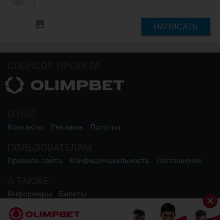
insert_photo
НАПИСАТЬ
СПОНСОР ПРОЕКТА
О НАС
Контакты
Реклама
Логотип
ПОЛЬЗОВАТЕЛЯМ
Правила сайта
Конфиденциальность
Соглашение
А ТАКЖЕ
Информеры
Билеты
СОЦИАЛЬНЫЕ СЕТИ