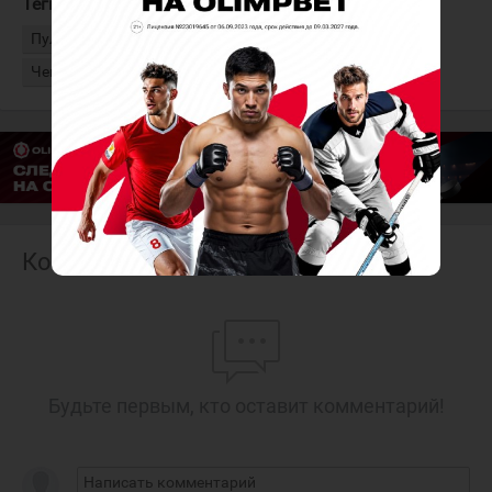
Теги:
Селебрини Маклин
Сборная Канады
Пулюярви Йессе
Сборная Финляндии
Чемпионат мира
Комментарии
Будьте первым, кто оставит комментарий!