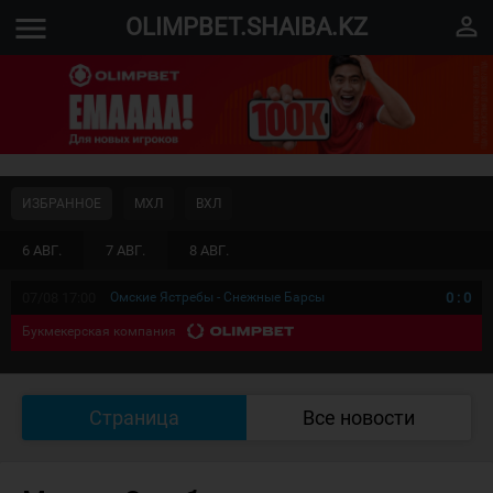
menu
perm_identity
OLIMPBET.SHAIBA.KZ
ИЗБРАННОЕ
МХЛ
ВХЛ
6 АВГ.
7 АВГ.
8 АВГ.
07/08 17:00
Омские Ястребы - Снежные Барсы
0
:
0
Букмекерская компания
Страница
Все новости